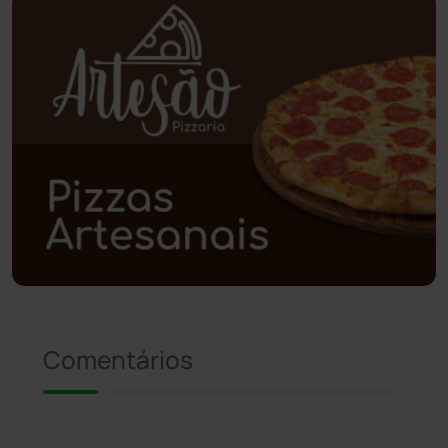
Planalto
(59)
Poções
(182)
Polícia Civil
(57)
Polícia Militar
(27)
Política
(03)
Presidente Jânio Qu...
(125)
Comentários
Riacho de Santana
(309)
Rio de Contas
(410)