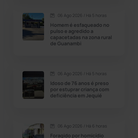
Carinhanha
(299)
06 Ago 2026 / Há 5 horas
Homem é esfaqueado no
Caturama
(65)
pulso e agredido a
capacetadas na zona rural
de Guanambi
Chapada Diamantina
(430)
Condeúba
(133)
06 Ago 2026 / Há 5 horas
Contendas do Sincorá
(79)
Idoso de 76 anos é preso
por estuprar criança com
Cordeiros
(49)
deficiência em Jequié
Dom Basílio
(391)
06 Ago 2026 / Há 6 horas
Economia
(1235)
Foragido por homicídio