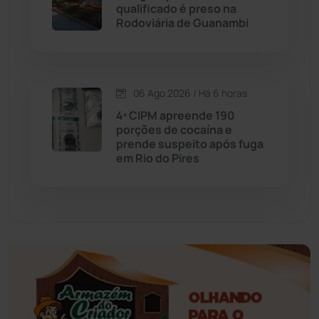
qualificado é preso na
Educação
(232)
Rodoviária de Guanambi
Érico Cardoso
(82)
06 Ago 2026 / Há 6 horas
Esportes
(522)
4ª CIPM apreende 190
porções de cocaína e
Eventos
(24)
prende suspeito após fuga
em Rio do Pires
Feira da Mata
(23)
Guajeru
(130)
Guanambi
(3494)
Ibiassucê
(167)