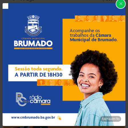
Aracatu
(373)
Bahia
(14545)
Barra da Estiva
(333)
Barra do Choça
(65)
Belo Campo
(57)
Bom Jesus da Lapa
(505)
Boquira
(152)
Fecha em 8s
Botuporã
(72)