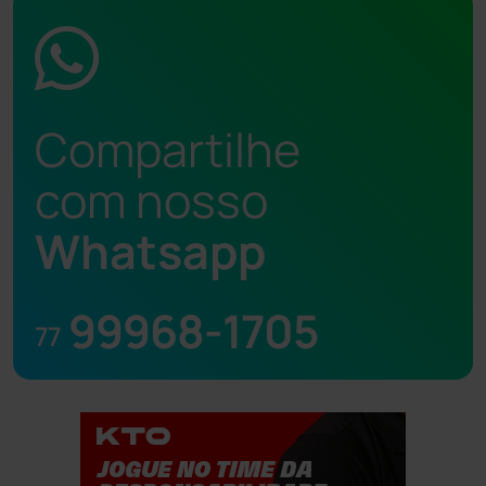
Compartilhe
com nosso
Whatsapp
99968-1705
77