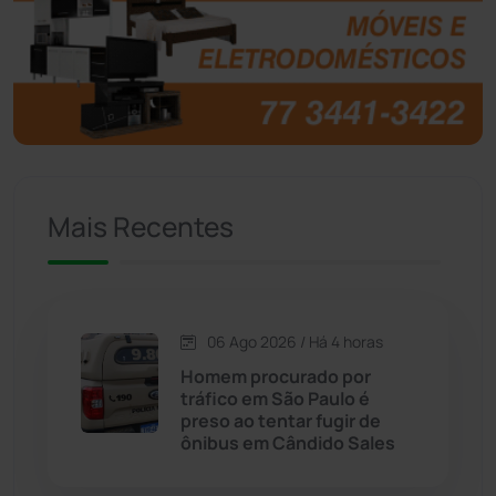
Brasil
(7679)
Brumado
(31955)
Caculé
(696)
Mais Recentes
Caetanos
(47)
Caetité
(1504)
06 Ago 2026 / Há 4 horas
Candiba
(157)
Homem procurado por
tráfico em São Paulo é
Cândido Sales
(121)
preso ao tentar fugir de
ônibus em Cândido Sales
Caraíbas
(103)