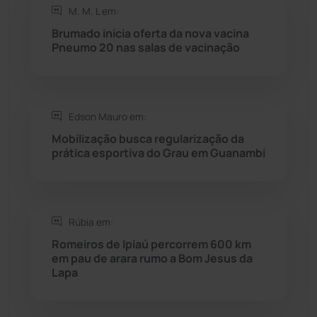
M. M. L em:
Rio do Antônio
(203)
Brumado inicia oferta da nova vacina
Pneumo 20 nas salas de vacinação
Rio do Pires
(98)
Saúde
(2427)
Edson Mauro em:
Mobilização busca regularização da
Seabra
(50)
prática esportiva do Grau em Guanambi
Sebastião Laranjeiras
(96)
Rúbia em:
Sítio do Mato
(42)
Romeiros de Ipiaú percorrem 600 km
em pau de arara rumo a Bom Jesus da
Sudoeste Baiano
(1530)
Lapa
Tanhaçu
(425)