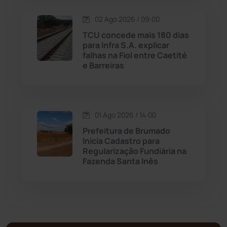
Malhada de Pedras
(507)
02 Ago 2026 / 09:00
Matina
(71)
TCU concede mais 180 dias
para Infra S.A. explicar
falhas na Fiol entre Caetité
Mortugaba
(31)
e Barreiras
Mundo
(436)
Oliveira dos Brejinhos
(67)
01 Ago 2026 / 14:00
Prefeitura de Brumado
Palmas de Monte Alto
(260)
Inicia Cadastro para
Regularização Fundiária na
Fazenda Santa Inês
Paramirim
(342)
Pindaí
(103)
Piripá
(90)