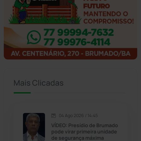
Ibicoara
(220)
Ibipitanga
(116)
Ibitiara
(32)
Igaporã
(218)
Ituaçu
(256)
Mais Clicadas
Iuiu
(173)
Jacaraci
(97)
04 Ago 2026 / 14:45
VÍDEO: Presídio de Brumado
Jequié
(313)
pode virar primeira unidade
de segurança máxima