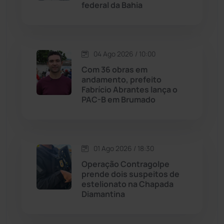
federal da Bahia
Jussiape
(97)
Justiça
(1466)
04 Ago 2026 / 10:00
Lagoa Real
(182)
Com 36 obras em
andamento, prefeito
Licínio de Almeida
(118)
Fabrício Abrantes lança o
PAC-B em Brumado
Livramento de Nossa...
(1338)
Macaúbas
(713)
01 Ago 2026 / 18:30
Operação Contragolpe
Maetinga
(101)
prende dois suspeitos de
estelionato na Chapada
Diamantina
Malhada
(82)