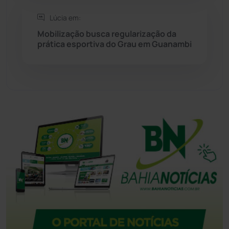
Tanque Novo
(126)
Lúcia em:
Mobilização busca regularização da
prática esportiva do Grau em Guanambi
Tecnologia
(12)
Urandi
(156)
Vitória da Conquista
(2513)