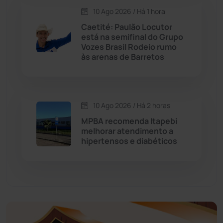
Economia
(1236)
10 Ago 2026 / Há 1 hora
Caetité: Paulão Locutor
Educação
(232)
está na semifinal do Grupo
Vozes Brasil Rodeio rumo
às arenas de Barretos
Érico Cardoso
(82)
Esportes
(522)
10 Ago 2026 / Há 2 horas
Eventos
(24)
MPBA recomenda Itapebi
melhorar atendimento a
hipertensos e diabéticos
Feira da Mata
(23)
Guajeru
(130)
Guanambi
(3503)