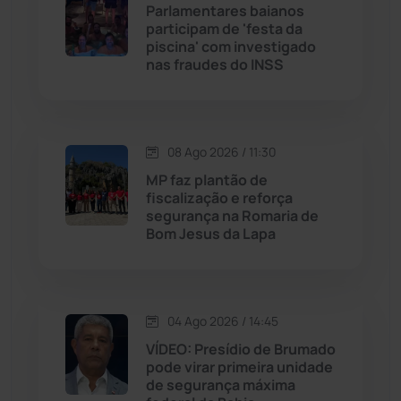
Parlamentares baianos
participam de 'festa da
piscina' com investigado
Jussiape
(98)
nas fraudes do INSS
Justiça
(1472)
Lagoa Real
(182)
08 Ago 2026 / 11:30
MP faz plantão de
Licínio de Almeida
(118)
fiscalização e reforça
segurança na Romaria de
Bom Jesus da Lapa
Livramento de Nossa...
(1340)
Macaúbas
(716)
04 Ago 2026 / 14:45
Maetinga
(101)
VÍDEO: Presídio de Brumado
pode virar primeira unidade
de segurança máxima
Malhada
(82)