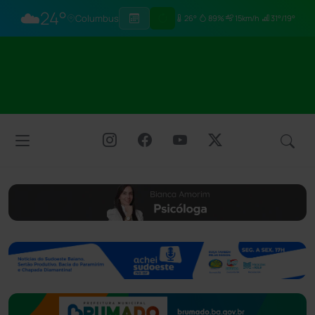
☁️
24°
Columbus
26°
89%
15km/h
31°/19°