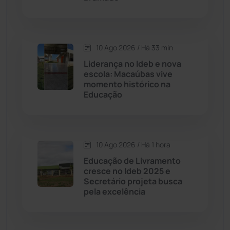
Caraíbas
(103)
Carinhanha
(300)
10 Ago 2026 / Há 33 min
Liderança no Ideb e nova
Caturama
(66)
escola: Macaúbas vive
momento histórico na
Educação
Chapada Diamantina
(430)
Condeúba
(133)
10 Ago 2026 / Há 1 hora
Contendas do Sincorá
(79)
Educação de Livramento
cresce no Ideb 2025 e
Cordeiros
(49)
Secretário projeta busca
pela excelência
Dom Basílio
(391)