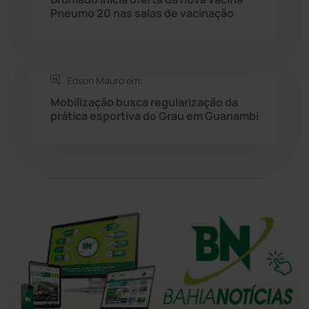
Pneumo 20 nas salas de vacinação
Tanhaçu
(427)
Tanque Novo
(126)
Edson Mauro em:
Tecnologia
(12)
Mobilização busca regularização da
prática esportiva do Grau em Guanambi
Urandi
(158)
Vitória da Conquista
(2517)