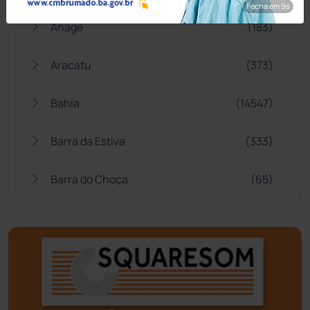
Fecha em 8s
Anagé
(183)
Aracatu
(373)
Bahia
(14547)
Barra da Estiva
(333)
Barra do Choça
(65)
Belo Campo
(57)
Bom Jesus da Lapa
(510)
Boquira
(152)