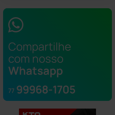
Compartilhe
com nosso
Whatsapp
99968-1705
77