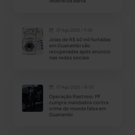
federal da Bahia
Malhada de Pedras
(508)
Matina
(71)
07 Ago 2026 / 11:00
Joias de R$ 40 mil furtadas
em Guanambi são
Mortugaba
(31)
recuperadas após anúncio
nas redes sociais
Mundo
(438)
Oliveira dos Brejinhos
(67)
07 Ago 2026 / 16:50
Operação Rastreio: PF
Palmas de Monte Alto
(266)
cumpre mandados contra
crime de moeda falsa em
Paramirim
(342)
Guanambi
Pindaí
(103)