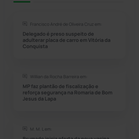
Rio de Contas
(411)
Francisco André de Oliveira Cruz em:
Rio do Antônio
(203)
Delegado é preso suspeito de
adulterar placa de carro em Vitória da
Rio do Pires
(98)
Conquista
Saúde
(2430)
Willian da Rocha Barreira em:
Seabra
(51)
MP faz plantão de fiscalização e
reforça segurança na Romaria de Bom
Sebastião Laranjeiras
(96)
Jesus da Lapa
Sítio do Mato
(42)
Sudoeste Baiano
(1531)
M. M. L em:
Brumado inicia oferta da nova vacina