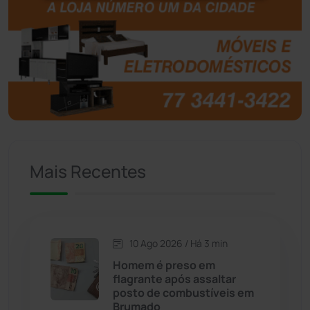
Botuporã
(73)
Brasil
(7681)
Brumado
(31967)
Caculé
(697)
Mais Recentes
Caetanos
(47)
Caetité
(1505)
10 Ago 2026 / Há 3 min
Candiba
(157)
Homem é preso em
flagrante após assaltar
Cândido Sales
(121)
posto de combustíveis em
Brumado