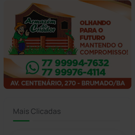
Guanambi
(3494)
Ibiassucê
(167)
Ibicoara
(220)
Ibipitanga
(116)
Ibitiara
(32)
Igaporã
(218)
Ituaçu
(256)
Mais Clicadas
Iuiu
(173)