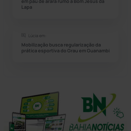
em pau de arara rumo a Bom Jesus da
Lapa
Sudoeste Baiano
(1530)
Tanhaçu
(426)
Lúcia em:
Tanque Novo
(126)
Mobilização busca regularização da
prática esportiva do Grau em Guanambi
Tecnologia
(12)
Urandi
(156)
Vitória da Conquista
(2513)