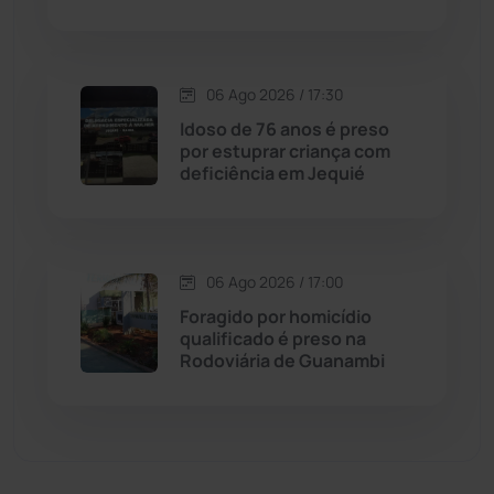
Dom Basílio
(391)
Economia
(1235)
06 Ago 2026 / 17:30
Idoso de 76 anos é preso
Educação
(232)
por estuprar criança com
deficiência em Jequié
Érico Cardoso
(82)
Esportes
(522)
06 Ago 2026 / 17:00
Foragido por homicídio
Eventos
(24)
qualificado é preso na
Rodoviária de Guanambi
Feira da Mata
(23)
Guajeru
(130)