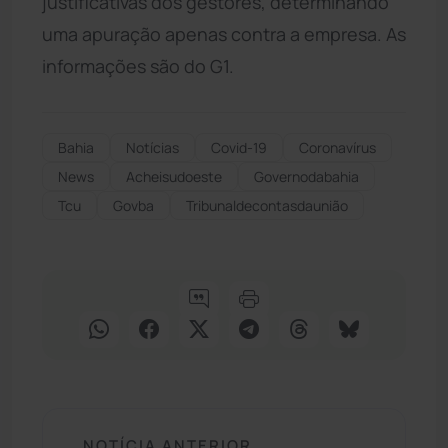
justificativas dos gestores, determinando
uma apuração apenas contra a empresa. As
informações são do G1.
Bahia
Notícias
Covid-19
Coronavírus
News
Acheisudoeste
Governodabahia
Tcu
Govba
Tribunaldecontasdaunião
NOTÍCIA ANTERIOR