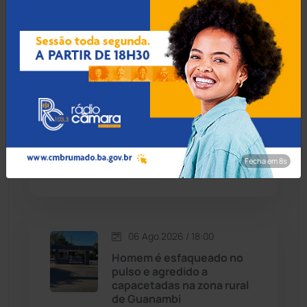
na BA-026 transportando
Cândido Sales
(121)
R$ 1,3 milhão em mala para
Alagoas
Caraíbas
(103)
Carinhanha
(299)
06 Ago 2026 / 18:30
Homem procurado por
Caturama
(65)
tráfico em São Paulo é
preso ao tentar fugir de
Fecha em 7s
ônibus em Cândido Sales
Chapada Diamantina
(430)
Condeúba
(133)
06 Ago 2026 / 18:00
Contendas do Sincorá
(79)
Homem é esfaqueado no
pulso e agredido a
Cordeiros
(49)
capacetadas na zona rural
de Guanambi