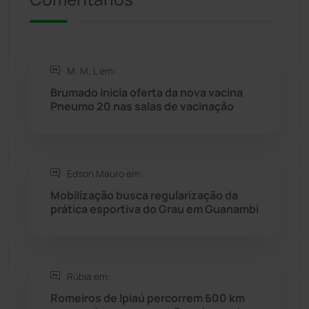
Riacho de Santana
(309)
Rio de Contas
(410)
M. M. L em:
Brumado inicia oferta da nova vacina
Rio do Antônio
(203)
Pneumo 20 nas salas de vacinação
Rio do Pires
(98)
Edson Mauro em:
Saúde
(2427)
Mobilização busca regularização da
prática esportiva do Grau em Guanambi
Seabra
(50)
Sebastião Laranjeiras
(96)
Rúbia em:
Sítio do Mato
(42)
Romeiros de Ipiaú percorrem 600 km