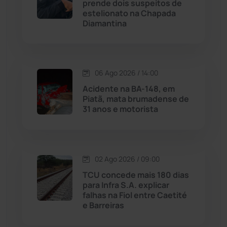
prende dois suspeitos de
estelionato na Chapada
Diamantina
Malhada
(82)
Malhada de Pedras
(507)
06 Ago 2026 / 14:00
Matina
(71)
Acidente na BA-148, em
Piatã, mata brumadense de
31 anos e motorista
Mortugaba
(31)
Mundo
(436)
02 Ago 2026 / 09:00
Oliveira dos Brejinhos
(67)
TCU concede mais 180 dias
para Infra S.A. explicar
Palmas de Monte Alto
(260)
falhas na Fiol entre Caetité
e Barreiras
Paramirim
(342)