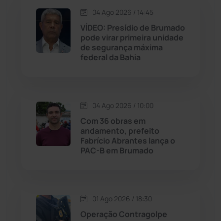
Jacaraci
(97)
04 Ago 2026 / 14:45
VÍDEO: Presídio de Brumado
Jequié
(313)
pode virar primeira unidade
de segurança máxima
federal da Bahia
Jussiape
(97)
Justiça
(1466)
04 Ago 2026 / 10:00
Lagoa Real
(182)
Com 36 obras em
andamento, prefeito
Licínio de Almeida
(118)
Fabrício Abrantes lança o
PAC-B em Brumado
Livramento de Nossa...
(1338)
Macaúbas
(713)
01 Ago 2026 / 18:30
Operação Contragolpe
Maetinga
(101)