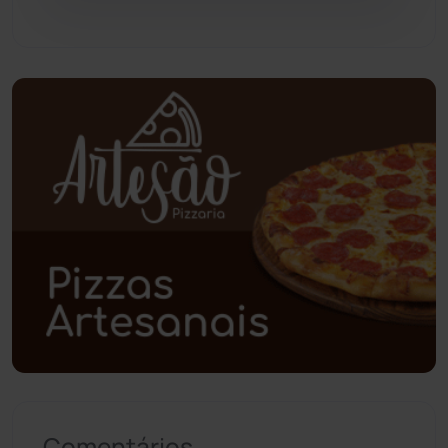
Pindaí
(103)
Piripá
(90)
Planalto
(59)
Poções
(182)
Polícia Civil
(57)
Polícia Militar
(27)
Política
(03)
Presidente Jânio Qu...
(125)
Comentários