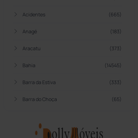
Acidentes
(665)
Anagé
(183)
Aracatu
(373)
Bahia
(14545)
Barra da Estiva
(333)
Barra do Choça
(65)
Belo Campo
(57)
Bom Jesus da Lapa
(505)