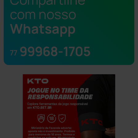
com nosso
Whatsapp
99968-1705
77