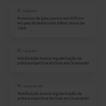
Saúde
(2427)
Rúbia em:
Seabra
(49)
Romeiros de Ipiaú percorrem 600 km
em pau de arara rumo a Bom Jesus da
Lapa
Sebastião Laranjeiras
(96)
Sítio do Mato
(42)
Lúcia em:
Sudoeste Baiano
(1530)
Mobilização busca regularização da
prática esportiva do Grau em Guanambi
Tanhaçu
(425)
Tanque Novo
(126)
Leonardo em:
Mobilização busca regularização da
Tecnologia
(12)
prática esportiva do Grau em Guanambi