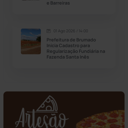
e Barreiras
Mundo
(436)
Oliveira dos Brejinhos
(67)
01 Ago 2026 / 14:00
Palmas de Monte Alto
(260)
Prefeitura de Brumado
Inicia Cadastro para
Regularização Fundiária na
Paramirim
(341)
Fazenda Santa Inês
Pindaí
(103)
Piripá
(90)
Planalto
(59)
Poções
(182)