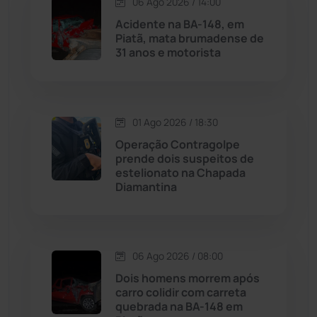
06 Ago 2026 / 14:00
Maetinga
(101)
Acidente na BA-148, em
Piatã, mata brumadense de
Malhada
(82)
31 anos e motorista
Malhada de Pedras
(507)
Matina
(71)
01 Ago 2026 / 18:30
Operação Contragolpe
prende dois suspeitos de
Mortugaba
(31)
estelionato na Chapada
Diamantina
Mundo
(436)
Oliveira dos Brejinhos
(67)
06 Ago 2026 / 08:00
Palmas de Monte Alto
(260)
Dois homens morrem após
carro colidir com carreta
quebrada na BA-148 em
Paramirim
(342)