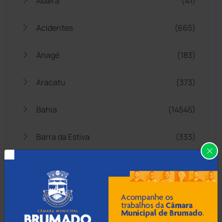
Abaíra
(41)
Acidentes
(665)
Anagé
(183)
Aracatu
(373)
Bahia
(14545)
Barra da Estiva
(333)
Barra do Choça
(65)
Belo Campo
(57)
Bom Jesus da Lapa
(506)