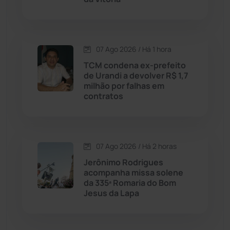
Dom Basílio
(391)
Economia
(1235)
07 Ago 2026 / Há 1 hora
TCM condena ex-prefeito
Educação
(232)
de Urandi a devolver R$ 1,7
milhão por falhas em
contratos
Érico Cardoso
(82)
Esportes
(522)
07 Ago 2026 / Há 2 horas
Eventos
(24)
Jerônimo Rodrigues
acompanha missa solene
da 335ª Romaria do Bom
Feira da Mata
(23)
Jesus da Lapa
Guajeru
(130)