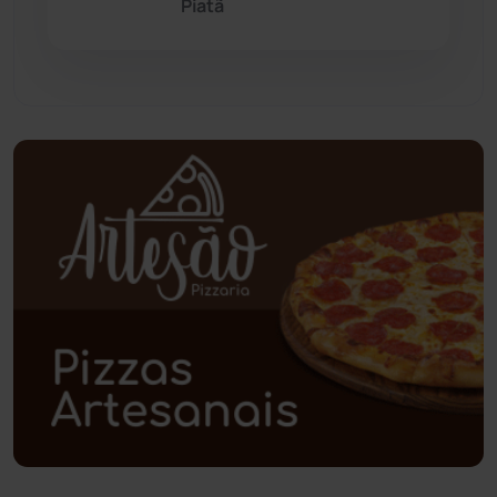
Piatã
Pindaí
(103)
Piripá
(90)
Planalto
(59)
Poções
(182)
Polícia Civil
(58)
Polícia Militar
(27)
Política
(03)
Presidente Jânio Qu...
(125)