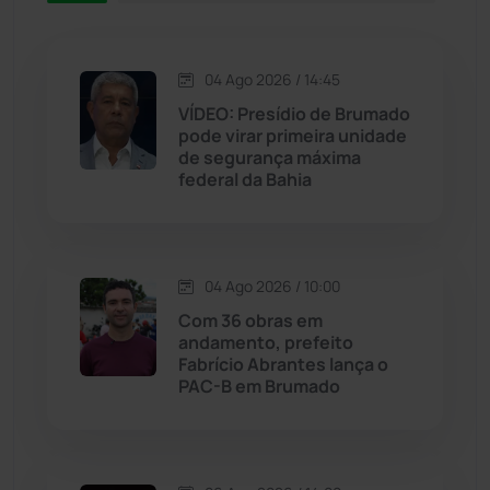
Jacaraci
(97)
Jequié
(314)
04 Ago 2026 / 14:45
VÍDEO: Presídio de Brumado
pode virar primeira unidade
Jussiape
(97)
de segurança máxima
federal da Bahia
Justiça
(1467)
Lagoa Real
(182)
04 Ago 2026 / 10:00
Licínio de Almeida
(118)
Com 36 obras em
andamento, prefeito
Fabrício Abrantes lança o
Livramento de Nossa...
(1338)
PAC-B em Brumado
Macaúbas
(714)