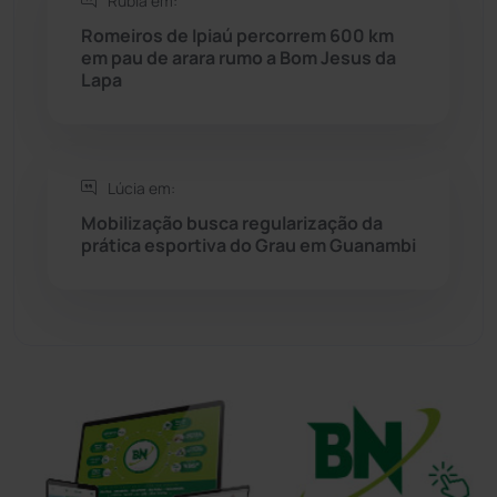
Rúbia em:
Romeiros de Ipiaú percorrem 600 km
Sudoeste Baiano
(1530)
em pau de arara rumo a Bom Jesus da
Lapa
Tanhaçu
(426)
Tanque Novo
(126)
Lúcia em:
Mobilização busca regularização da
Tecnologia
(12)
prática esportiva do Grau em Guanambi
Urandi
(157)
Vitória da Conquista
(2514)