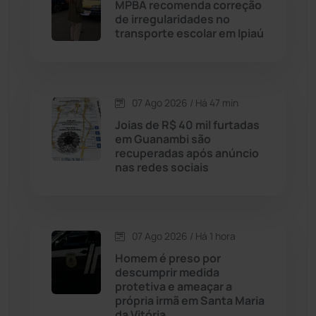
MPBA recomenda correção
de irregularidades no
Cândido Sales
(121)
transporte escolar em Ipiaú
Caraíbas
(103)
07 Ago 2026 / Há 47 min
Carinhanha
(299)
Joias de R$ 40 mil furtadas
em Guanambi são
Caturama
(65)
recuperadas após anúncio
nas redes sociais
Chapada Diamantina
(430)
Condeúba
(133)
07 Ago 2026 / Há 1 hora
Homem é preso por
Contendas do Sincorá
(79)
descumprir medida
protetiva e ameaçar a
Cordeiros
(49)
própria irmã em Santa Maria
da Vitória