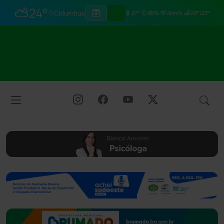
⛅
24°
Columbus
27°
85%
4km/h
29°/23°