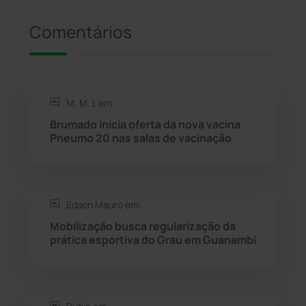
Comentários
Riacho de Santana
(309)
Rio de Contas
(410)
M. M. L em:
Rio do Antônio
(203)
Brumado inicia oferta da nova vacina
Pneumo 20 nas salas de vacinação
Rio do Pires
(98)
Saúde
(2427)
Edson Mauro em:
Seabra
(50)
Mobilização busca regularização da
prática esportiva do Grau em Guanambi
Sebastião Laranjeiras
(96)
Sítio do Mato
(42)