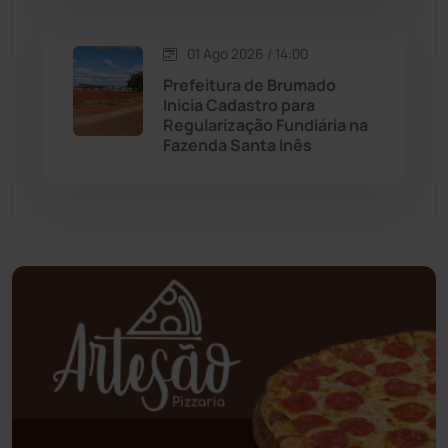
Oliveira dos Brejinhos
(67)
01 Ago 2026 / 14:00
Palmas de Monte Alto
(260)
Prefeitura de Brumado
Inicia Cadastro para
Regularização Fundiária na
Paramirim
(342)
Fazenda Santa Inês
Pindaí
(103)
Piripá
(90)
Planalto
(59)
Poções
(182)
Polícia Civil
(57)