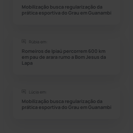
Seabra
(50)
Mobilização busca regularização da
prática esportiva do Grau em Guanambi
Sebastião Laranjeiras
(96)
Sítio do Mato
(42)
Rúbia em:
Romeiros de Ipiaú percorrem 600 km
Sudoeste Baiano
(1530)
em pau de arara rumo a Bom Jesus da
Lapa
Tanhaçu
(425)
Tanque Novo
(126)
Lúcia em:
Mobilização busca regularização da
Tecnologia
(12)
prática esportiva do Grau em Guanambi
Urandi
(156)