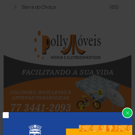
Barra do Choça
(65)
Belo Campo
(57)
Bom Jesus da Lapa
(505)
Boquira
(152)
Botuporã
(72)
Brasil
(7679)
Brumado
(31953)
Caculé
(695)