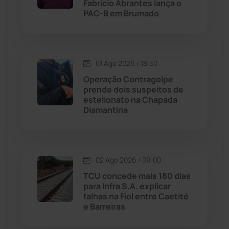
Fabrício Abrantes lança o
PAC-B em Brumado
Livramento de Nossa...
(1338)
Macaúbas
(713)
01 Ago 2026 / 18:30
Maetinga
(101)
Operação Contragolpe
prende dois suspeitos de
estelionato na Chapada
Malhada
(82)
Diamantina
Malhada de Pedras
(507)
Matina
(71)
02 Ago 2026 / 09:00
TCU concede mais 180 dias
para Infra S.A. explicar
Mortugaba
(31)
falhas na Fiol entre Caetité
e Barreiras
Mundo
(436)