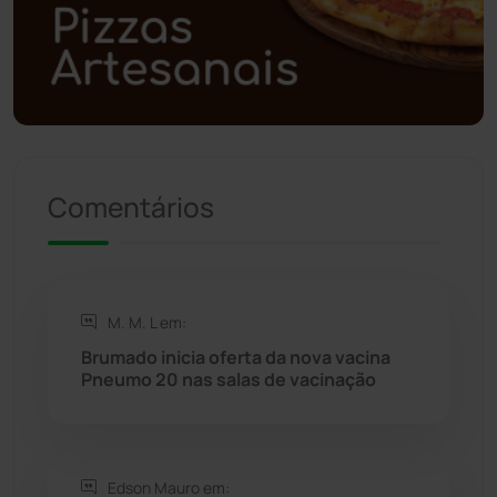
Polícia Militar
(27)
Política
(03)
Presidente Jânio Qu...
(125)
Comentários
Riacho de Santana
(309)
Rio de Contas
(410)
M. M. L em:
Rio do Antônio
(203)
Brumado inicia oferta da nova vacina
Pneumo 20 nas salas de vacinação
Rio do Pires
(97)
Saúde
(2427)
Edson Mauro em: