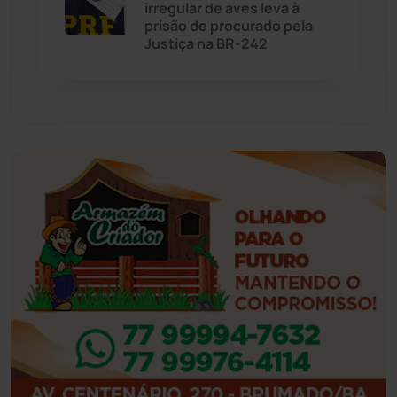
irregular de aves leva à
prisão de procurado pela
Justiça na BR-242
Feira da Mata
(23)
Guajeru
(130)
Guanambi
(3492)
Ibiassucê
(167)
Ibicoara
(220)
Ibipitanga
(116)
Ibitiara
(32)
Igaporã
(218)