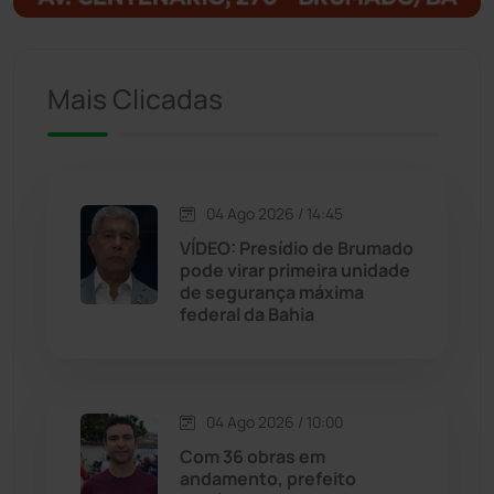
Ituaçu
(256)
Mais Clicadas
Iuiu
(173)
Jacaraci
(97)
04 Ago 2026 / 14:45
Jequié
(312)
VÍDEO: Presídio de Brumado
pode virar primeira unidade
de segurança máxima
Jussiape
(97)
federal da Bahia
Justiça
(1466)
Lagoa Real
(182)
04 Ago 2026 / 10:00
Com 36 obras em
Licínio de Almeida
(118)
andamento, prefeito