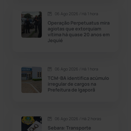
Condeúba
(133)
06 Ago 2026 / Há 1 hora
Contendas do Sincorá
(79)
Operação Perpetuatus mira
agiotas que extorquiam
Cordeiros
(49)
vítima há quase 20 anos em
Jequié
Dom Basílio
(391)
Economia
(1235)
06 Ago 2026 / Há 1 hora
TCM-BA identifica acúmulo
Educação
(232)
irregular de cargos na
Prefeitura de Igaporã
Érico Cardoso
(82)
Esportes
(522)
06 Ago 2026 / Há 2 horas
Sebara: Transporte
Eventos
(24)