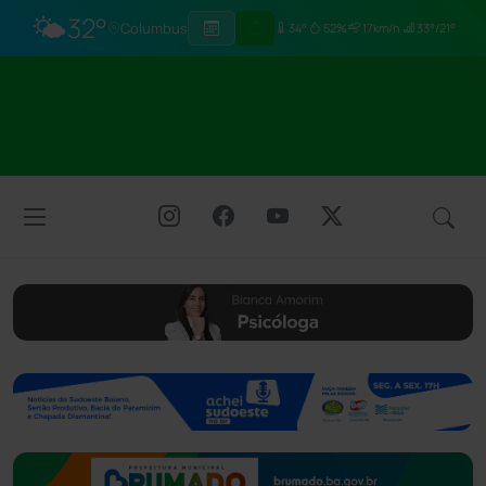
🌤️
32°
Columbus
34°
52%
17km/h
33°/21°