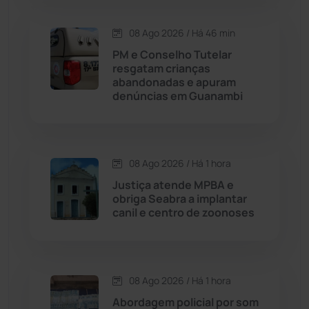
Carinhanha
(300)
08 Ago 2026 / Há 46 min
PM e Conselho Tutelar
Caturama
(65)
resgatam crianças
abandonadas e apuram
denúncias em Guanambi
Chapada Diamantina
(430)
Condeúba
(133)
08 Ago 2026 / Há 1 hora
Contendas do Sincorá
(79)
Justiça atende MPBA e
obriga Seabra a implantar
Cordeiros
(49)
canil e centro de zoonoses
Dom Basílio
(391)
08 Ago 2026 / Há 1 hora
Economia
(1236)
Abordagem policial por som