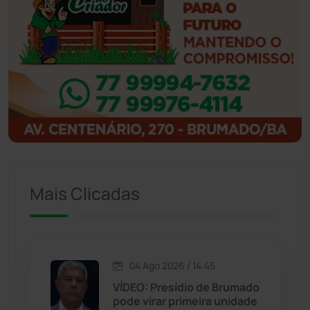
Ibicoara
(221)
Ibipitanga
(116)
Ibitiara
(32)
Igaporã
(218)
Ituaçu
(256)
Mais Clicadas
Iuiu
(173)
Jacaraci
(97)
04 Ago 2026 / 14:45
Jequié
(314)
VÍDEO: Presídio de Brumado
pode virar primeira unidade