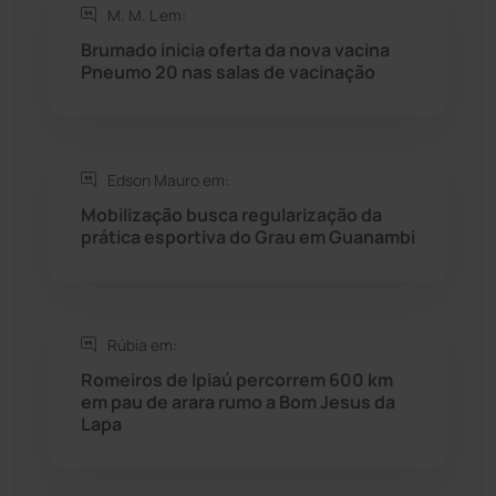
M. M. L em:
Rio do Antônio
(203)
Brumado inicia oferta da nova vacina
Pneumo 20 nas salas de vacinação
Rio do Pires
(98)
Saúde
(2429)
Edson Mauro em:
Mobilização busca regularização da
Seabra
(51)
prática esportiva do Grau em Guanambi
Sebastião Laranjeiras
(96)
Rúbia em:
Sítio do Mato
(42)
Romeiros de Ipiaú percorrem 600 km
em pau de arara rumo a Bom Jesus da
Sudoeste Baiano
(1530)
Lapa
Tanhaçu
(426)