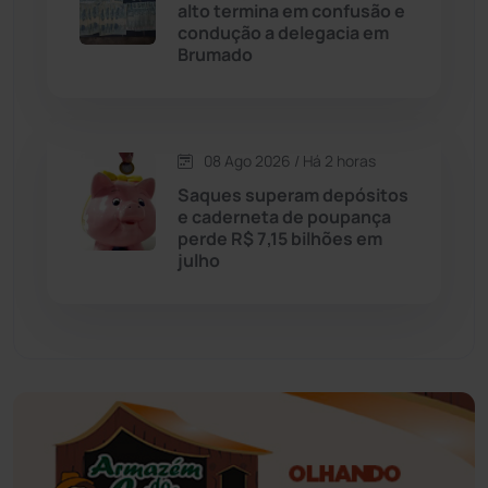
alto termina em confusão e
Educação
(232)
condução a delegacia em
Brumado
Érico Cardoso
(82)
Esportes
(522)
08 Ago 2026 / Há 2 horas
Saques superam depósitos
Eventos
(24)
e caderneta de poupança
perde R$ 7,15 bilhões em
julho
Feira da Mata
(23)
Guajeru
(130)
Guanambi
(3499)
Ibiassucê
(167)