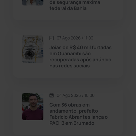
de segurança máxima
Jussiape
(98)
federal da Bahia
Justiça
(1470)
Lagoa Real
(182)
07 Ago 2026 / 11:00
Joias de R$ 40 mil furtadas
Licínio de Almeida
(118)
em Guanambi são
recuperadas após anúncio
nas redes sociais
Livramento de Nossa...
(1338)
Macaúbas
(715)
04 Ago 2026 / 10:00
Maetinga
(101)
Com 36 obras em
andamento, prefeito
Fabrício Abrantes lança o
Malhada
(82)
PAC-B em Brumado