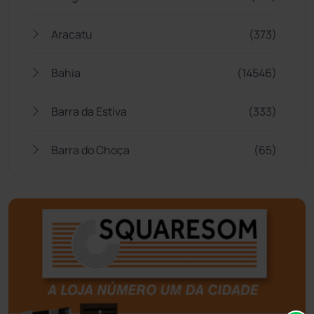
Aracatu
(373)
Bahia
(14546)
Barra da Estiva
(333)
Barra do Choça
(65)
Belo Campo
(57)
Bom Jesus da Lapa
(509)
Boquira
(152)
Botuporã
(72)