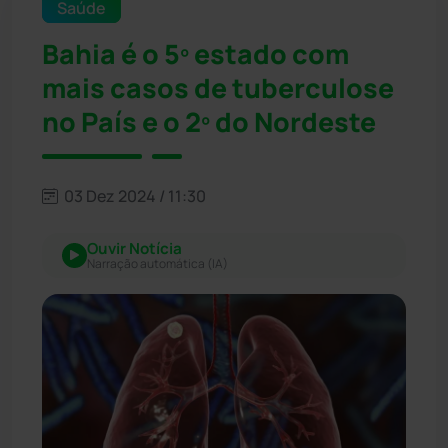
Saúde
Bahia é o 5º estado com
mais casos de tuberculose
no País e o 2º do Nordeste
03 Dez 2024 / 11:30
Ouvir Notícia
Narração automática (IA)