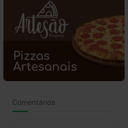
Planalto
(59)
Poções
(182)
Polícia Civil
(59)
Polícia Militar
(27)
Política
(03)
Presidente Jânio Qu...
(125)
Comentários
Riacho de Santana
(309)
Rio de Contas
(411)