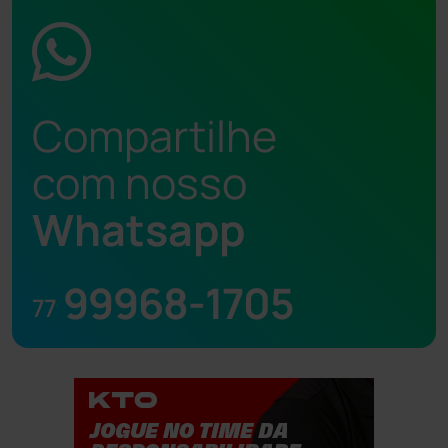
Compartilhe
com nosso
Whatsapp
99968-1705
77