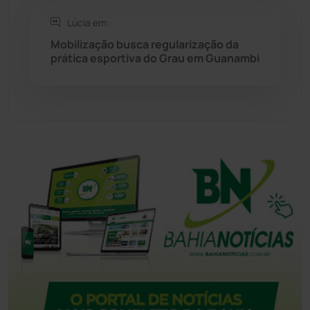
Tanque Novo
(126)
Lúcia em:
Mobilização busca regularização da
prática esportiva do Grau em Guanambi
Tecnologia
(12)
Urandi
(157)
Vitória da Conquista
(2515)