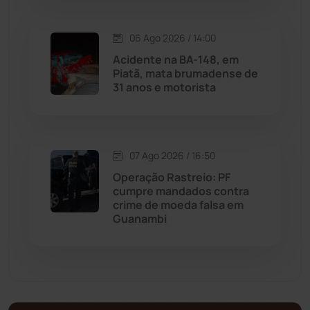
Malhada de Pedras
(508)
Matina
(71)
06 Ago 2026 / 14:00
Acidente na BA-148, em
Piatã, mata brumadense de
Mortugaba
(31)
31 anos e motorista
Mundo
(437)
Oliveira dos Brejinhos
(67)
07 Ago 2026 / 16:50
Operação Rastreio: PF
Palmas de Monte Alto
(263)
cumpre mandados contra
crime de moeda falsa em
Guanambi
Paramirim
(342)
Pindaí
(103)
Piripá
(90)