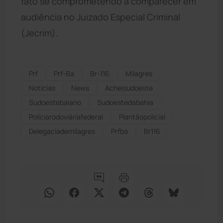
fato se comprometendo a comparecer em
audiência no Juizado Especial Criminal
(Jecrim).
Prf
Prf-Ba
Br-116
Milagres
Notícias
News
Acheisudoeste
Sudoestebaiano
Sudoestedabahia
Políciarodoviáriafederal
Plantãopolicial
Delegaciademilagres
Prfba
Br116