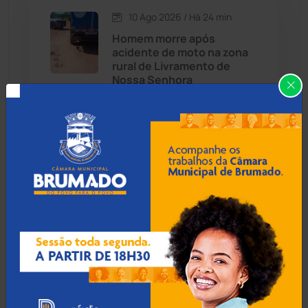
10 Ago 2026 / Há 24 min
Candiba
(157)
Homem morre após
acidente de moto na zona
Cândido Sales
(121)
rural de Livramento de
Nossa Senhora
Caraíbas
(103)
Carinhanha
(300)
10 Ago 2026 / Há 54 min
Homem é preso em
Caturama
(66)
flagrante após assaltar
posto de combustíveis em
Brumado
Chapada Diamantina
(430)
Condeúba
(133)
10 Ago 2026 / Há 1 hora
Contendas do Sincorá
(79)
Liderança no Ideb e nova