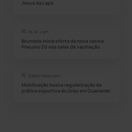
Jesus da Lapa
Sítio do Mato
(42)
Sudoeste Baiano
(1531)
M. M. L em:
Brumado inicia oferta da nova vacina
Tanhaçu
(427)
Pneumo 20 nas salas de vacinação
Tanque Novo
(126)
Tecnologia
(12)
Edson Mauro em:
Mobilização busca regularização da
prática esportiva do Grau em Guanambi
Urandi
(158)
Vitória da Conquista
(2517)