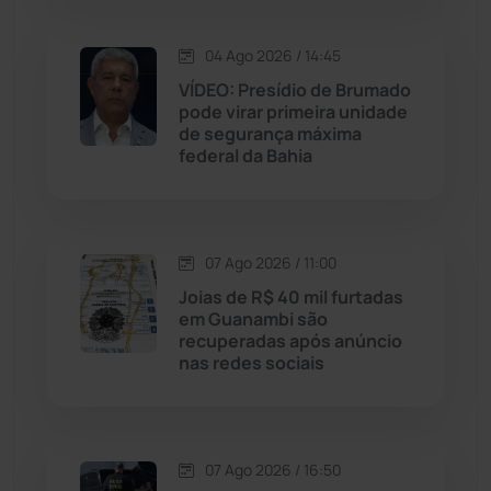
Macaúbas
(716)
04 Ago 2026 / 14:45
Maetinga
(101)
VÍDEO: Presídio de Brumado
pode virar primeira unidade
Malhada
(82)
de segurança máxima
federal da Bahia
Malhada de Pedras
(508)
Matina
(71)
07 Ago 2026 / 11:00
Joias de R$ 40 mil furtadas
Mortugaba
(31)
em Guanambi são
recuperadas após anúncio
nas redes sociais
Mundo
(438)
Oliveira dos Brejinhos
(67)
07 Ago 2026 / 16:50
Palmas de Monte Alto
(266)