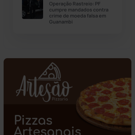
Operação Rastreio: PF
cumpre mandados contra
Paramirim
(342)
crime de moeda falsa em
Guanambi
Pindaí
(103)
Piripá
(90)
Planalto
(59)
Poções
(182)
Polícia Civil
(61)
Polícia Militar
(28)
Política
(03)