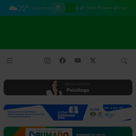
☁️
25°
Columbus
28°
84%
14km/h
31°/21°