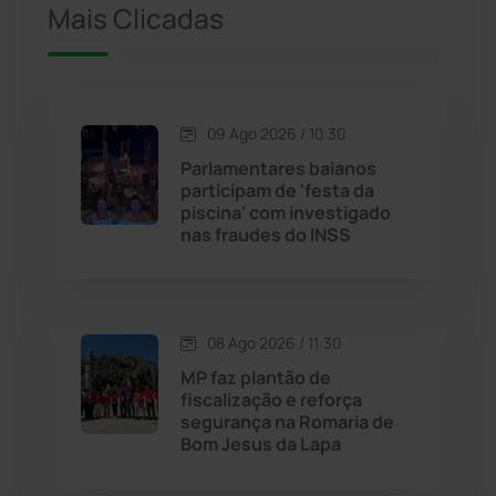
Iuiu
(174)
Mais Clicadas
Jacaraci
(97)
Jequié
(314)
09 Ago 2026 / 10:30
Parlamentares baianos
participam de 'festa da
Jussiape
(98)
piscina' com investigado
nas fraudes do INSS
Justiça
(1472)
Lagoa Real
(182)
08 Ago 2026 / 11:30
Licínio de Almeida
(118)
MP faz plantão de
fiscalização e reforça
segurança na Romaria de
Livramento de Nossa...
(1341)
Bom Jesus da Lapa