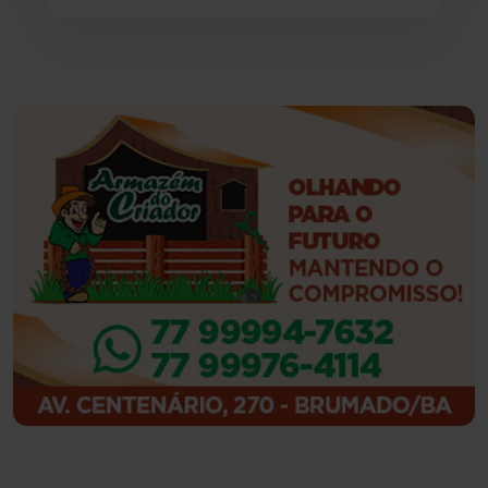
Guajeru
(130)
Guanambi
(3503)
Ibiassucê
(168)
Ibicoara
(221)
Ibipitanga
(116)
Ibitiara
(33)
Igaporã
(218)
Ituaçu
(256)