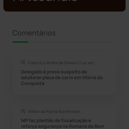
Presidente Jânio Qu...
(125)
Riacho de Santana
(309)
Comentários
Rio de Contas
(411)
Rio do Antônio
(203)
Francisco André de Oliveira Cruz em:
Delegado é preso suspeito de
Rio do Pires
(98)
adulterar placa de carro em Vitória da
Conquista
Saúde
(2430)
Seabra
(51)
Willian da Rocha Barreira em:
MP faz plantão de fiscalização e
Sebastião Laranjeiras
(96)
reforça segurança na Romaria de Bom