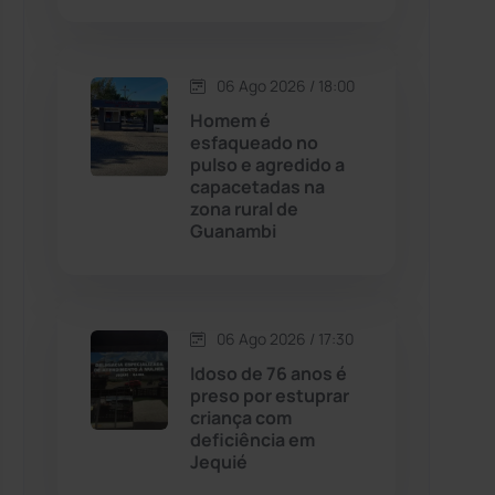
Contendas do Sincorá
(79)
06 Ago 2026 / 18:00
Cordeiros
(49)
Homem é
esfaqueado no
pulso e agredido a
Dom Basílio
(391)
capacetadas na
zona rural de
Guanambi
Economia
(1235)
Educação
(232)
06 Ago 2026 / 17:30
Érico Cardoso
(82)
Idoso de 76 anos é
preso por estuprar
criança com
Esportes
(522)
deficiência em
Jequié
Eventos
(24)