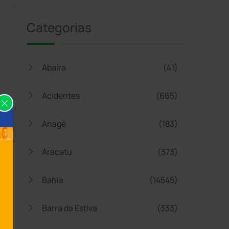
Categorias
Abaíra
(41)
Acidentes
(665)
Anagé
(183)
Aracatu
(373)
Bahia
(14545)
Barra da Estiva
(333)