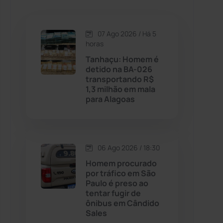
Caetanos
(47)
Caetité
(1504)
07 Ago 2026 / Há 5
horas
Candiba
(157)
Tanhaçu: Homem é
detido na BA-026
transportando R$
Cândido Sales
(121)
1,3 milhão em mala
para Alagoas
Caraíbas
(103)
Carinhanha
(299)
06 Ago 2026 / 18:30
Homem procurado
Caturama
(65)
por tráfico em São
Paulo é preso ao
tentar fugir de
Chapada Diamantina
(430)
ônibus em Cândido
Sales
Condeúba
(133)