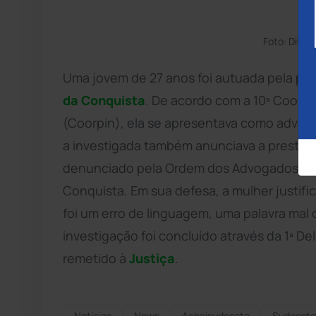
Foto: Divulg
Uma jovem de 27 anos foi autuada pela prát
da Conquista
. De acordo com a 10ª Coorden
(Coorpin), ela se apresentava como advogad
a investigada também anunciava a prestação 
denunciado pela Ordem dos Advogados d
Conquista. Em sua defesa, a mulher justific
foi um erro de linguagem, uma palavra mal 
investigação foi concluído através da 1ª Del
remetido à
Justiça
.
Notícias
News
Acheisudoeste
Sudoeste