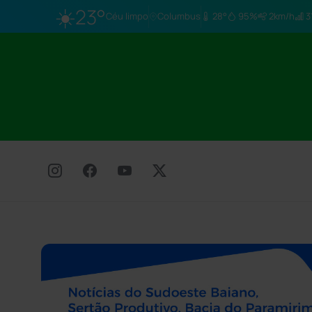
☀️
23°
Céu limpo
Columbus
28°
95%
2km/h
3