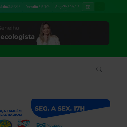
☁️
☁️
⛈
hã
34°/21°
Dom
31°/19°
Seg
30°/21°