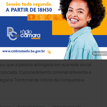
ação/Polícia Civil
ica de exercício ilegal da profissão em
Vitória
adoria Regional de Polícia do Interior
a em um perfil nas redes sociais. Na internet,
de serviços jurídicos privativos. O caso foi
Fecha em 9
o
Brasil
(OAB), subseção de Vitória da
ou que a palavra advogada em sua rede social
colocada. O procedimento criminal referente à
egacia Territorial de Vitória da Conquista e
baiano
Sudoestedabahia
Vitóriadaconquista