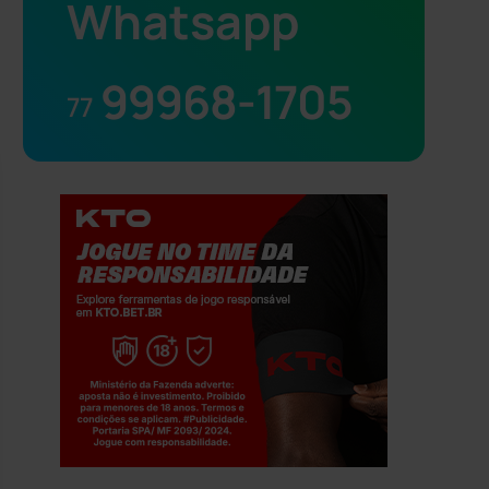
Whatsapp
99968-1705
77
Jogue com responsabilidade. 18+