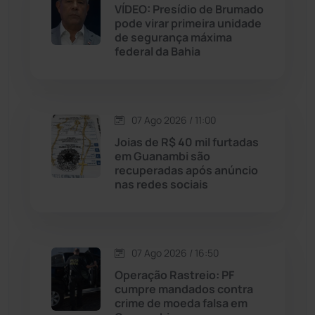
VÍDEO: Presídio de Brumado
pode virar primeira unidade
Malhada
(82)
de segurança máxima
federal da Bahia
Malhada de Pedras
(508)
Matina
(71)
07 Ago 2026 / 11:00
Joias de R$ 40 mil furtadas
Mortugaba
(31)
em Guanambi são
recuperadas após anúncio
nas redes sociais
Mundo
(438)
Oliveira dos Brejinhos
(67)
07 Ago 2026 / 16:50
Palmas de Monte Alto
(266)
Operação Rastreio: PF
cumpre mandados contra
Paramirim
(342)
crime de moeda falsa em