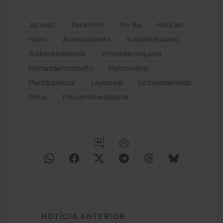
Jacaraci
Paramirim
Pm-Ba
Notícias
News
Acheisudoeste
Sudoestebaiano
Sudoestedabahia
Vitóriadaconquista
Palmasdemontealto
Políciamilitar
Plantãopolicial
Lagoareal
Licíniodealmeida
Pmba
Políciamilitardabahia
NOTÍCIA ANTERIOR