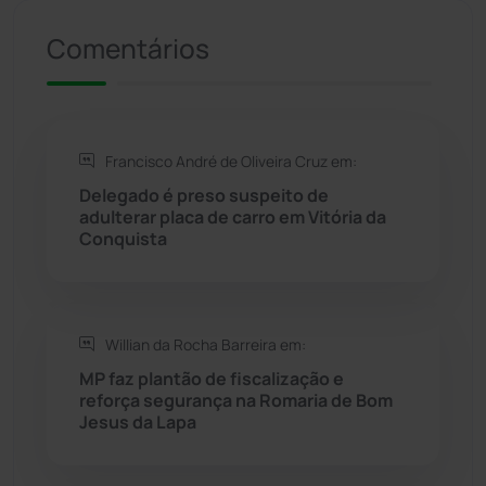
Riacho de Santana
(309)
Comentários
Rio de Contas
(411)
Rio do Antônio
(203)
Francisco André de Oliveira Cruz em:
Delegado é preso suspeito de
Rio do Pires
(98)
adulterar placa de carro em Vitória da
Conquista
Saúde
(2430)
Seabra
(51)
Willian da Rocha Barreira em:
MP faz plantão de fiscalização e
Sebastião Laranjeiras
(96)
reforça segurança na Romaria de Bom
Jesus da Lapa
Sítio do Mato
(42)