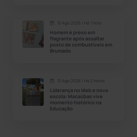
Dom Basílio
(391)
Economia
(1236)
10 Ago 2026 / Há 1 hora
Homem é preso em
Educação
(232)
flagrante após assaltar
posto de combustíveis em
Brumado
Érico Cardoso
(82)
Esportes
(522)
10 Ago 2026 / Há 2 horas
Eventos
(24)
Liderança no Ideb e nova
escola: Macaúbas vive
momento histórico na
Feira da Mata
(23)
Educação
Guajeru
(130)