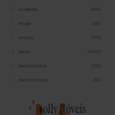
Acidentes
(666)
Anagé
(183)
Aracatu
(373)
Bahia
(14547)
Barra da Estiva
(333)
Barra do Choça
(65)
Belo Campo
(57)
Bom Jesus da Lapa
(510)