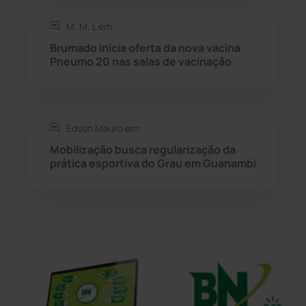
Sudoeste Baiano
(1531)
M. M. L em:
Brumado inicia oferta da nova vacina
Tanhaçu
(427)
Pneumo 20 nas salas de vacinação
Tanque Novo
(126)
Tecnologia
(12)
Edson Mauro em:
Mobilização busca regularização da
prática esportiva do Grau em Guanambi
Urandi
(158)
Vitória da Conquista
(2518)