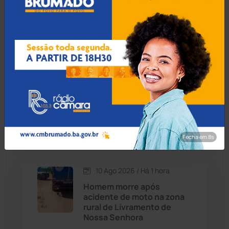
de delegado flagrado com
Cândido Sales
(121)
Hilux apreendida em Vitória
da Conquista
Caraíbas
(103)
Carinhanha
(300)
10 Ago 2026 / Há 49 min
Fiscalização identifica
Caturama
(66)
irregularidades em 19 de 20
veículos escolares em
Prado
Chapada Diamantina
(430)
Fecha em 7s
Condeúba
(133)
10 Ago 2026 / Há 1 hora
Contendas do Sincorá
(79)
Homem morre após
acidente de moto na zona
Cordeiros
(49)
rural de Livramento de
Nossa Senhora