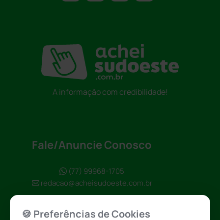
A informação com credibilidade!
Fale/Anuncie Conosco
(77) 99968-1705
redacao@acheisudoeste.com.br
🍪 Preferências de Cookies