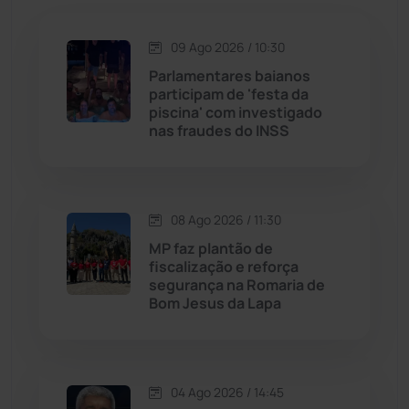
Jequié
(314)
09 Ago 2026 / 10:30
Parlamentares baianos
participam de 'festa da
Jussiape
(98)
piscina' com investigado
nas fraudes do INSS
Justiça
(1473)
Lagoa Real
(182)
08 Ago 2026 / 11:30
Licínio de Almeida
(118)
MP faz plantão de
fiscalização e reforça
segurança na Romaria de
Livramento de Nossa...
(1341)
Bom Jesus da Lapa
Macaúbas
(716)
04 Ago 2026 / 14:45
Maetinga
(101)