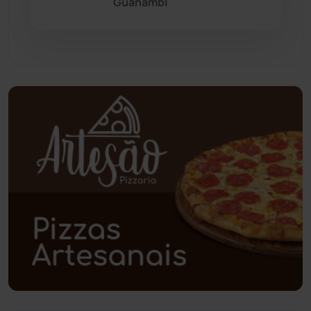
Guanambi
Pindaí
(103)
Piripá
(90)
Planalto
(59)
Poções
(182)
Polícia Civil
(61)
Polícia Militar
(28)
Política
(03)
Presidente Jânio Qu...
(125)