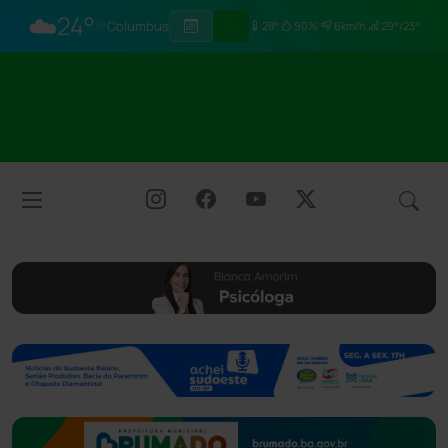
☁️
24°
Columbus
28°
90%
6km/h
29°/23°