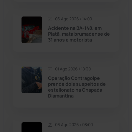
Macaúbas
(714)
06 Ago 2026 / 14:00
Maetinga
(101)
Acidente na BA-148, em
Piatã, mata brumadense de
Malhada
(82)
31 anos e motorista
Malhada de Pedras
(508)
Matina
(71)
01 Ago 2026 / 18:30
Operação Contragolpe
prende dois suspeitos de
Mortugaba
(31)
estelionato na Chapada
Diamantina
Mundo
(436)
Oliveira dos Brejinhos
(67)
06 Ago 2026 / 08:00