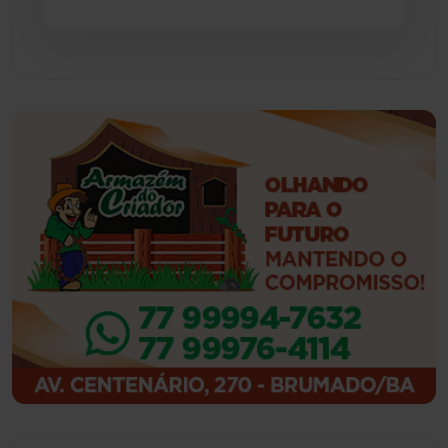
Guajeru
(130)
Guanambi
(3496)
Ibiassucê
(167)
Ibicoara
(221)
Ibipitanga
(116)
Ibitiara
(32)
Igaporã
(218)
Ituaçu
(256)