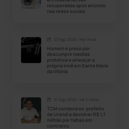
recuperadas após anúncio
Cordeiros
(49)
nas redes sociais
Dom Basílio
(391)
07 Ago 2026 / Há 1 hora
Economia
(1235)
Homem é preso por
descumprir medida
Educação
(232)
protetiva e ameaçar a
própria irmã em Santa Maria
da Vitória
Érico Cardoso
(82)
Esportes
(522)
07 Ago 2026 / Há 2 horas
Eventos
(24)
TCM condena ex-prefeito
de Urandi a devolver R$ 1,7
milhão por falhas em
Feira da Mata
(23)
contratos