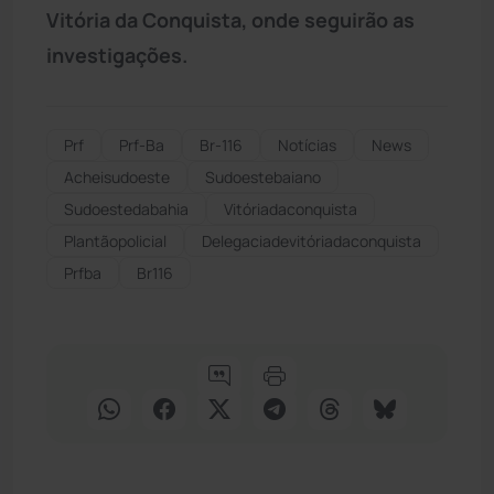
Vitória da Conquista, onde seguirão as
investigações.
Prf
Prf-Ba
Br-116
Notícias
News
Acheisudoeste
Sudoestebaiano
Sudoestedabahia
Vitóriadaconquista
Plantãopolicial
Delegaciadevitóriadaconquista
Prfba
Br116