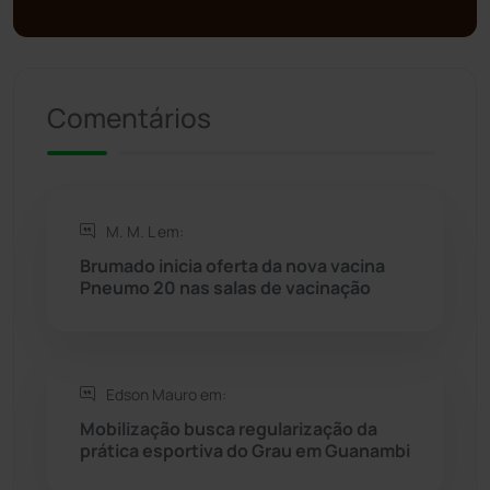
Presidente Jânio Qu...
(125)
Comentários
Riacho de Santana
(309)
Rio de Contas
(410)
M. M. L em:
Rio do Antônio
(203)
Brumado inicia oferta da nova vacina
Pneumo 20 nas salas de vacinação
Rio do Pires
(98)
Saúde
(2427)
Edson Mauro em:
Seabra
(50)
Mobilização busca regularização da
prática esportiva do Grau em Guanambi
Sebastião Laranjeiras
(96)