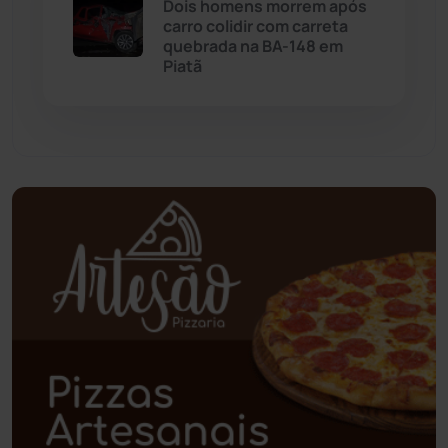
Palmas de Monte Alto
(260)
Dois homens morrem após
carro colidir com carreta
quebrada na BA-148 em
Paramirim
(342)
Piatã
Pindaí
(103)
Piripá
(90)
Planalto
(59)
Poções
(182)
Polícia Civil
(58)
Polícia Militar
(27)
Política
(03)