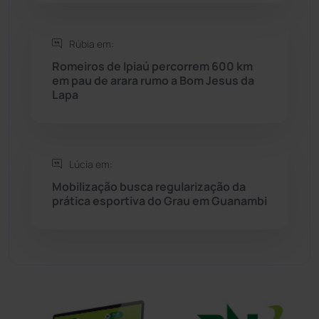
Sítio do Mato
(42)
Rúbia em:
Romeiros de Ipiaú percorrem 600 km
Sudoeste Baiano
(1530)
em pau de arara rumo a Bom Jesus da
Lapa
Tanhaçu
(426)
Tanque Novo
(126)
Lúcia em:
Mobilização busca regularização da
Tecnologia
(12)
prática esportiva do Grau em Guanambi
Urandi
(157)
Vitória da Conquista
(2514)