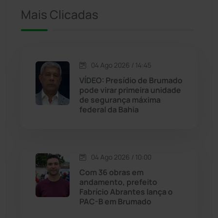
Iuiu
(173)
Mais Clicadas
Jacaraci
(97)
Jequié
(314)
04 Ago 2026 / 14:45
VÍDEO: Presídio de Brumado
pode virar primeira unidade
Jussiape
(97)
de segurança máxima
federal da Bahia
Justiça
(1467)
Lagoa Real
(182)
04 Ago 2026 / 10:00
Licínio de Almeida
(118)
Com 36 obras em
andamento, prefeito
Fabrício Abrantes lança o
Livramento de Nossa...
(1338)
PAC-B em Brumado