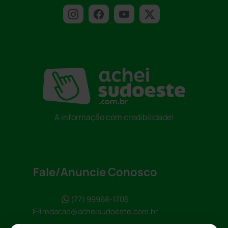
A informação com credibilidade!
Fale/Anuncie Conosco
(77) 99968-1705
redacao@acheisudoeste.com.br