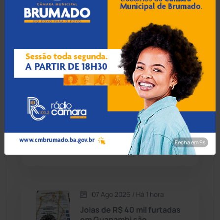
07 Ago 2026 / Há 12 min
Candiba
(157)
Malhada de Pedras
conquista 1º lugar da
Cândido Sales
(121)
educação baiana no Ideb
2025
Caraíbas
(103)
Carinhanha
(299)
07 Ago 2026 / Há 42 min
MPBA recomenda correção
Caturama
(65)
de irregularidades no
Fecha em 8s
transporte escolar em Ipiaú
Chapada Diamantina
(430)
Condeúba
(133)
07 Ago 2026 / Há 1 hora
Joias de R$ 40 mil furtadas
Contendas do Sincorá
(79)
em Guanambi são