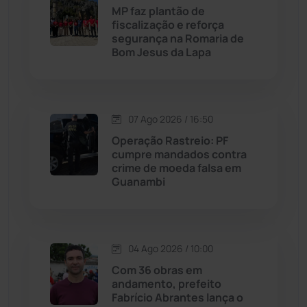
MP faz plantão de
fiscalização e reforça
Malhada
(82)
segurança na Romaria de
Bom Jesus da Lapa
Malhada de Pedras
(508)
Matina
(71)
07 Ago 2026 / 16:50
Operação Rastreio: PF
Mortugaba
(31)
cumpre mandados contra
crime de moeda falsa em
Guanambi
Mundo
(437)
Oliveira dos Brejinhos
(67)
04 Ago 2026 / 10:00
Palmas de Monte Alto
(263)
Com 36 obras em
andamento, prefeito
Paramirim
(342)
Fabrício Abrantes lança o