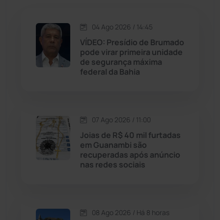
Jequié
(314)
04 Ago 2026 / 14:45
VÍDEO: Presídio de Brumado
pode virar primeira unidade
Jussiape
(98)
de segurança máxima
federal da Bahia
Justiça
(1470)
Lagoa Real
(182)
07 Ago 2026 / 11:00
Licínio de Almeida
(118)
Joias de R$ 40 mil furtadas
em Guanambi são
recuperadas após anúncio
Livramento de Nossa...
(1338)
nas redes sociais
Macaúbas
(715)
08 Ago 2026 / Há 8 horas
Maetinga
(101)