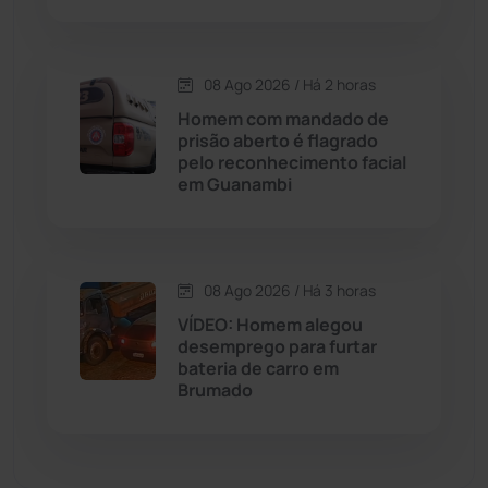
Dom Basílio
(391)
Economia
(1236)
08 Ago 2026 / Há 2 horas
Homem com mandado de
Educação
(232)
prisão aberto é flagrado
pelo reconhecimento facial
em Guanambi
Érico Cardoso
(82)
Esportes
(522)
08 Ago 2026 / Há 3 horas
Eventos
(24)
VÍDEO: Homem alegou
desemprego para furtar
bateria de carro em
Feira da Mata
(23)
Brumado
Guajeru
(130)