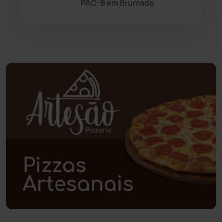
PAC-B em Brumado
Pindaí
(103)
Piripá
(90)
Planalto
(59)
Poções
(182)
Polícia Civil
(59)
Polícia Militar
(27)
Política
(03)
Presidente Jânio Qu...
(125)