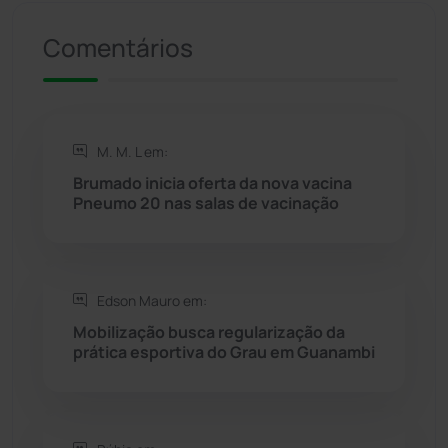
Riacho de Santana
(309)
Comentários
Rio de Contas
(411)
Rio do Antônio
(203)
M. M. L em:
Brumado inicia oferta da nova vacina
Rio do Pires
(98)
Pneumo 20 nas salas de vacinação
Saúde
(2429)
Edson Mauro em:
Seabra
(51)
Mobilização busca regularização da
prática esportiva do Grau em Guanambi
Sebastião Laranjeiras
(96)
Sítio do Mato
(42)