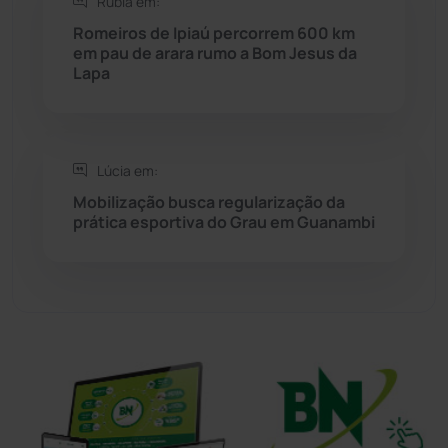
Rúbia em:
Sudoeste Baiano
(1530)
Romeiros de Ipiaú percorrem 600 km
em pau de arara rumo a Bom Jesus da
Lapa
Tanhaçu
(426)
Tanque Novo
(126)
Lúcia em:
Tecnologia
(12)
Mobilização busca regularização da
prática esportiva do Grau em Guanambi
Urandi
(157)
Vitória da Conquista
(2516)