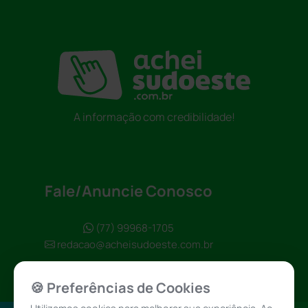
A informação com credibilidade!
Fale/Anuncie Conosco
(77) 99968-1705
redacao@acheisudoeste.com.br
🍪 Preferências de Cookies