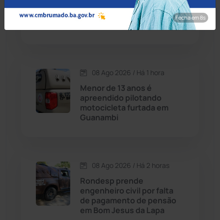
desempenho no Ensino
Cândido Sales
(121)
Médio da Bahia no Ideb
Fecha em 7s
2025
Caraíbas
(103)
Carinhanha
(300)
08 Ago 2026 / Há 1 hora
Menor de 13 anos é
Caturama
(65)
apreendido pilotando
motocicleta furtada em
Guanambi
Chapada Diamantina
(430)
Condeúba
(133)
08 Ago 2026 / Há 2 horas
Contendas do Sincorá
(79)
Rondesp prende
engenheiro civil por falta
Cordeiros
(49)
de pagamento de pensão
em Bom Jesus da Lapa