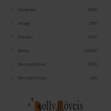
Acidentes
(665)
Anagé
(183)
Aracatu
(373)
Bahia
(14546)
Barra da Estiva
(333)
Barra do Choça
(65)
Belo Campo
(57)
Bom Jesus da Lapa
(510)