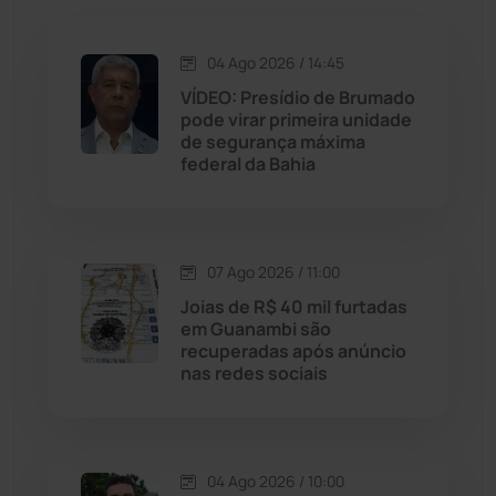
Jacaraci
(97)
04 Ago 2026 / 14:45
Jequié
(314)
VÍDEO: Presídio de Brumado
pode virar primeira unidade
de segurança máxima
Jussiape
(98)
federal da Bahia
Justiça
(1470)
Lagoa Real
(182)
07 Ago 2026 / 11:00
Joias de R$ 40 mil furtadas
Licínio de Almeida
(118)
em Guanambi são
recuperadas após anúncio
nas redes sociais
Livramento de Nossa...
(1338)
Macaúbas
(714)
04 Ago 2026 / 10:00