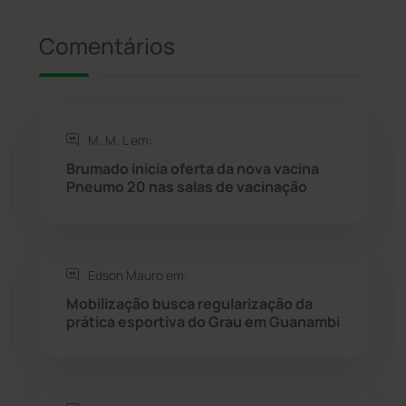
Comentários
Riacho de Santana
(309)
Rio de Contas
(410)
M. M. L em:
Rio do Antônio
(203)
Brumado inicia oferta da nova vacina
Pneumo 20 nas salas de vacinação
Rio do Pires
(98)
Saúde
(2427)
Edson Mauro em:
Seabra
(50)
Mobilização busca regularização da
prática esportiva do Grau em Guanambi
Sebastião Laranjeiras
(96)
Sítio do Mato
(42)