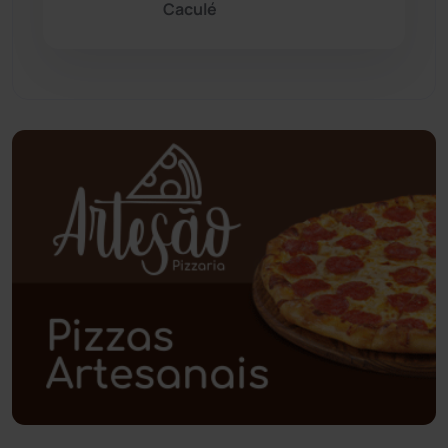
Paramirim
(342)
Caculé
Pindaí
(103)
Piripá
(90)
Planalto
(59)
Poções
(182)
Polícia Civil
(59)
Polícia Militar
(27)
Política
(03)
Presidente Jânio Qu...
(125)