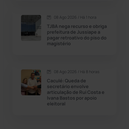
Dom Basílio
(391)
08 Ago 2026 / Há 1 hora
Economia
(1235)
TJBA nega recurso e obriga
prefeitura de Jussiape a
pagar retroativo do piso do
Educação
(232)
magistério
Érico Cardoso
(82)
08 Ago 2026 / Há 8 horas
Esportes
(522)
Caculé: Queda de
secretário envolve
Eventos
(24)
articulação de Rui Costa e
Ivana Bastos por apoio
eleitoral
Feira da Mata
(23)
Guajeru
(130)