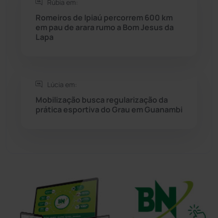
Rúbia em:
Romeiros de Ipiaú percorrem 600 km
Sudoeste Baiano
(1530)
em pau de arara rumo a Bom Jesus da
Lapa
Tanhaçu
(426)
Tanque Novo
(126)
Lúcia em:
Mobilização busca regularização da
Tecnologia
(12)
prática esportiva do Grau em Guanambi
Urandi
(157)
Vitória da Conquista
(2514)