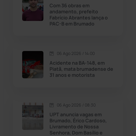
Maetinga
(101)
Com 36 obras em
andamento, prefeito
Fabrício Abrantes lança o
Malhada
(82)
PAC-B em Brumado
Malhada de Pedras
(508)
Matina
(71)
06 Ago 2026 / 14:00
Acidente na BA-148, em
Piatã, mata brumadense de
Mortugaba
(31)
31 anos e motorista
Mundo
(437)
Oliveira dos Brejinhos
(67)
06 Ago 2026 / 08:30
UPT anuncia vagas em
Palmas de Monte Alto
(261)
Brumado, Érico Cardoso,
Livramento de Nossa
Senhora, Dom Basílio e