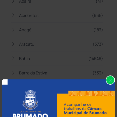
Abaíra
(41)
Acidentes
(665)
Anagé
(183)
Aracatu
(373)
Bahia
(14546)
Barra da Estiva
(333)
Barra do Choça
(65)
Belo Campo
(57)
Bom Jesus da Lapa
(508)