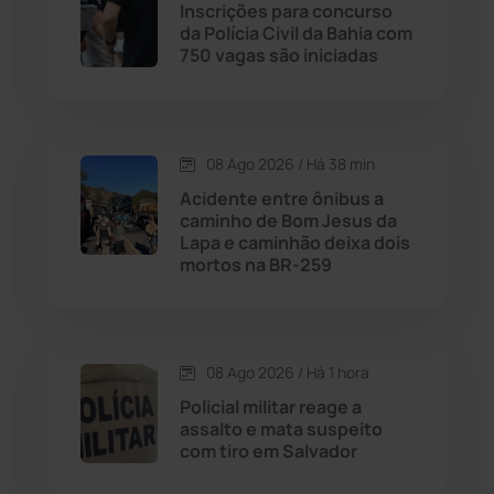
Inscrições para concurso
da Polícia Civil da Bahia com
Cândido Sales
(121)
750 vagas são iniciadas
Caraíbas
(103)
08 Ago 2026 / Há 38 min
Carinhanha
(300)
Acidente entre ônibus a
caminho de Bom Jesus da
Caturama
(65)
Lapa e caminhão deixa dois
mortos na BR-259
Chapada Diamantina
(430)
Condeúba
(133)
08 Ago 2026 / Há 1 hora
Policial militar reage a
Contendas do Sincorá
(79)
assalto e mata suspeito
com tiro em Salvador
Cordeiros
(49)