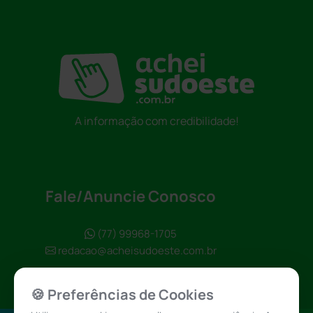
A informação com credibilidade!
Fale/Anuncie Conosco
(77) 99968-1705
redacao@acheisudoeste.com.br
🍪 Preferências de Cookies