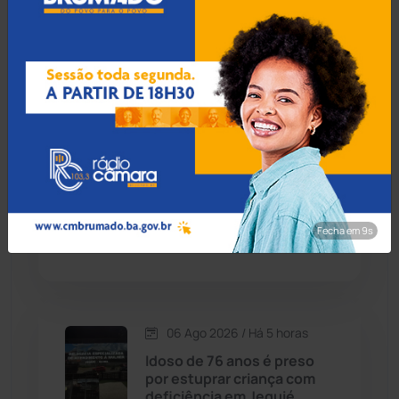
Candiba
(157)
Homem procurado por
tráfico em São Paulo é
Cândido Sales
(121)
preso ao tentar fugir de
ônibus em Cândido Sales
Caraíbas
(103)
Carinhanha
(299)
06 Ago 2026 / Há 4 horas
Homem é esfaqueado no
Caturama
(65)
pulso e agredido a
capacetadas na zona rural
Fecha em 8s
de Guanambi
Chapada Diamantina
(430)
Condeúba
(133)
06 Ago 2026 / Há 5 horas
Contendas do Sincorá
(79)
Idoso de 76 anos é preso
por estuprar criança com
Cordeiros
(49)
deficiência em Jequié