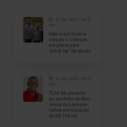
Caetanos
(47)
Caetité
(1504)
07 Ago 2026 / Há 22
min
Candiba
(157)
Mãe e avó tiram a
vida de 4 crianças
em plano para
Cândido Sales
(121)
'salvá-las' de abuso
Caraíbas
(103)
07 Ago 2026 / Há 52
Carinhanha
(299)
min
TCM-BA adverte
Caturama
(65)
ex-prefeito de Bom
Jesus da Lapa por
falhas em licitação
Chapada Diamantina
(430)
de R$ 793 mil
Condeúba
(133)