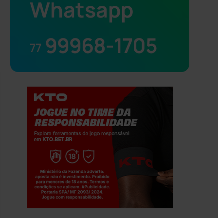
Whatsapp
99968-1705
77
Jogue com responsabilidade. 18+