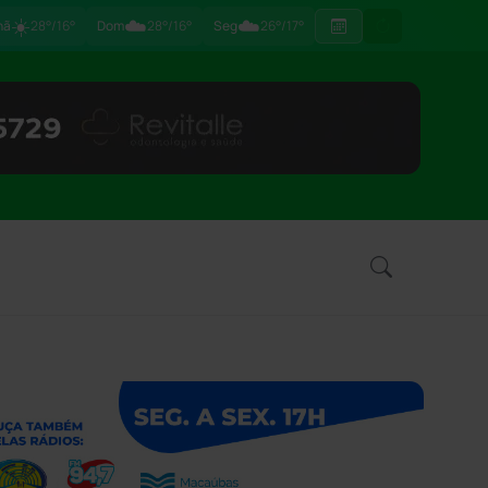
☀️
☁️
☁️
hã
28°/16°
Dom
28°/16°
Seg
26°/17°