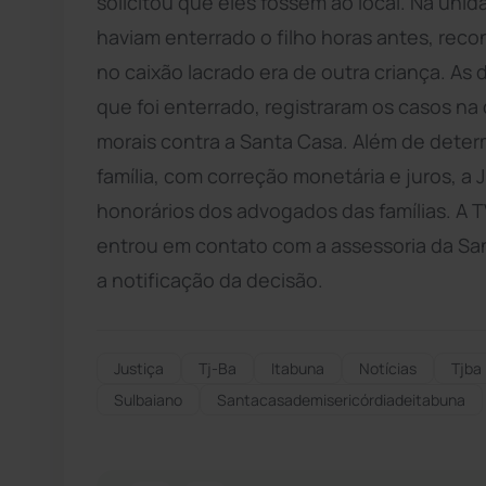
solicitou que eles fossem ao local. Na uni
haviam enterrado o filho horas antes, re
no caixão lacrado era de outra criança. As
que foi enterrado, registraram os casos n
morais contra a Santa Casa. Além de deter
família, com correção monetária e juros, a
honorários dos advogados das famílias. A T
entrou em contato com a assessoria da Sa
a notificação da decisão.
Justiça
Tj-Ba
Itabuna
Notícias
Tjba
Sulbaiano
Santacasademisericórdiadeitabuna