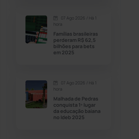
Contendas do Sincorá
(79)
07 Ago 2026 / Há 1
hora
Cordeiros
(49)
Famílias brasileiras
perderam R$ 62,5
bilhões para bets
Dom Basílio
(391)
em 2025
Economia
(1235)
07 Ago 2026 / Há 1
Educação
(232)
hora
Malhada de Pedras
Érico Cardoso
(82)
conquista 1º lugar
da educação baiana
no Ideb 2025
Esportes
(522)
Eventos
(24)