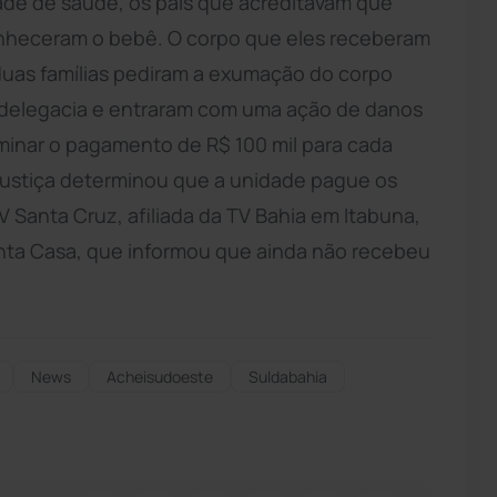
dade de saúde, os pais que acreditavam que
conheceram o bebê. O corpo que eles receberam
 duas famílias pediram a exumação do corpo
a delegacia e entraram com uma ação de danos
minar o pagamento de R$ 100 mil para cada
 Justiça determinou que a unidade pague os
V Santa Cruz, afiliada da TV Bahia em Itabuna,
nta Casa, que informou que ainda não recebeu
News
Acheisudoeste
Suldabahia