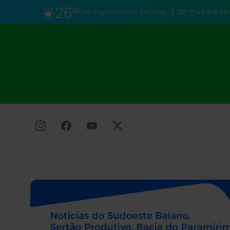
☀️
26°
Céu limpo
Vitória da Conq…
28°
49%
4k