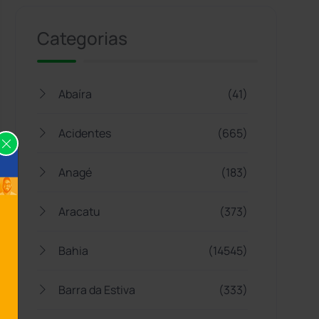
Categorias
Abaíra
(41)
Acidentes
(665)
Anagé
(183)
Aracatu
(373)
Bahia
(14545)
Barra da Estiva
(333)