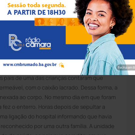
ção/ TV Santa Cruz
o sul da Bahia, foi condenada a indenizar duas
 corpos de dois bebês que aconteceu em
A decisão foi emitida na segunda-feira (10) e
bebês morreram no mesmo dia, no Hospital
Fecha em 7
os pais de uma das crianças contaram que
rmeável, com o caixão lacrado. Dessa forma, a
a anexada ao corpo. No mesmo dia em que foram
 fez o enterro. Horas depois de sepultar a
ma ligação do hospital informando que havia
 reconhecido por uma outra família. A unidade