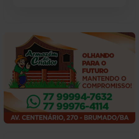
Feira da Mata
(23)
Guajeru
(130)
Guanambi
(3494)
Ibiassucê
(167)
Ibicoara
(220)
Ibipitanga
(116)
Ibitiara
(32)
Igaporã
(218)
Ituaçu
(256)