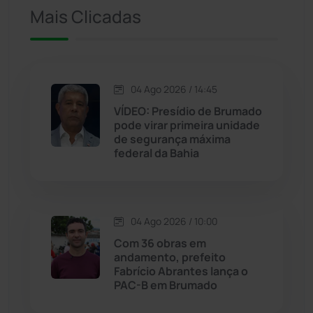
Mais Clicadas
Iuiu
(173)
Jacaraci
(97)
04 Ago 2026 / 14:45
VÍDEO: Presídio de Brumado
Jequié
(313)
pode virar primeira unidade
de segurança máxima
federal da Bahia
Jussiape
(97)
Justiça
(1466)
04 Ago 2026 / 10:00
Lagoa Real
(182)
Com 36 obras em
andamento, prefeito
Licínio de Almeida
(118)
Fabrício Abrantes lança o
PAC-B em Brumado
Livramento de Nossa...
(1338)