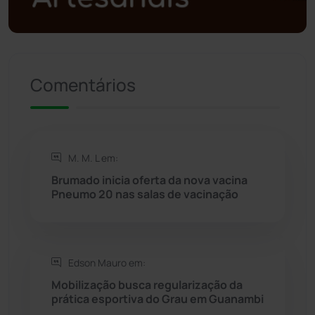
Política
(03)
Presidente Jânio Qu...
(125)
Comentários
Riacho de Santana
(309)
Rio de Contas
(410)
M. M. L em:
Rio do Antônio
(203)
Brumado inicia oferta da nova vacina
Pneumo 20 nas salas de vacinação
Rio do Pires
(98)
Saúde
(2427)
Edson Mauro em:
Mobilização busca regularização da
Seabra
(50)
prática esportiva do Grau em Guanambi