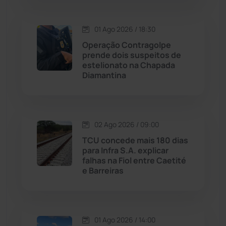
Macaúbas
(713)
01 Ago 2026 / 18:30
Operação Contragolpe
Maetinga
(101)
prende dois suspeitos de
estelionato na Chapada
Diamantina
Malhada
(82)
Malhada de Pedras
(507)
02 Ago 2026 / 09:00
Matina
(71)
TCU concede mais 180 dias
para Infra S.A. explicar
falhas na Fiol entre Caetité
Mortugaba
(31)
e Barreiras
Mundo
(436)
Oliveira dos Brejinhos
(67)
01 Ago 2026 / 14:00