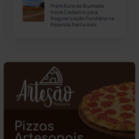
Prefeitura de Brumado
Palmas de Monte Alto
(260)
Inicia Cadastro para
Regularização Fundiária na
Fazenda Santa Inês
Paramirim
(342)
Pindaí
(103)
Piripá
(90)
Planalto
(59)
Poções
(182)
Polícia Civil
(57)
Polícia Militar
(27)