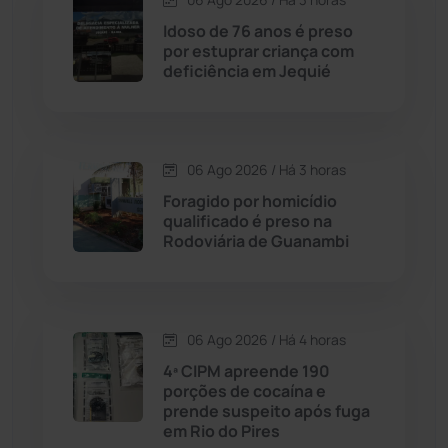
Contendas do Sincorá
(79)
Idoso de 76 anos é preso
por estuprar criança com
Cordeiros
(49)
deficiência em Jequié
Dom Basílio
(391)
06 Ago 2026 / Há 3 horas
Economia
(1235)
Foragido por homicídio
qualificado é preso na
Educação
(232)
Rodoviária de Guanambi
Érico Cardoso
(82)
06 Ago 2026 / Há 4 horas
Esportes
(522)
4ª CIPM apreende 190
porções de cocaína e
Eventos
(24)
prende suspeito após fuga
em Rio do Pires