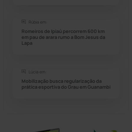
Sebastião Laranjeiras
(96)
Rúbia em:
Sítio do Mato
(42)
Romeiros de Ipiaú percorrem 600 km
em pau de arara rumo a Bom Jesus da
Sudoeste Baiano
(1530)
Lapa
Tanhaçu
(425)
Tanque Novo
(126)
Lúcia em:
Mobilização busca regularização da
prática esportiva do Grau em Guanambi
Tecnologia
(12)
Urandi
(156)
Vitória da Conquista
(2513)