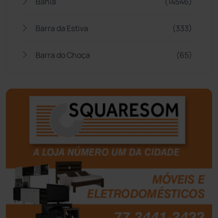
Bahia
(14546)
Barra da Estiva
(333)
Barra do Choça
(65)
Belo Campo
(57)
Bom Jesus da Lapa
(510)
Boquira
(152)
Botuporã
(73)
Brasil
(7680)
Brumado
(31962)