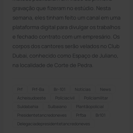
gravação que fizeram no estúdio. Nesta
semana, eles tinham feito um canal em uma
plataforma digital para divulgar os trabalhos
e fechado contrato com um empresário. Os
corpos dos cantores serão velados no Club
Dubai, conhecido como Espaço de Juliano,
na localidade de Corte de Pedra.
Prf
Prf-Ba
Br-101
Notícias
News
Acheisudoeste
Políciacivil
Políciamilitar
Suldabahia
Sulbaiano
Plantãopolicial
Presidentetancredoneves
Prfba
Br101
Delegaciadepresidentetancredoneves