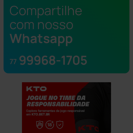
Compartilhe
com nosso
Whatsapp
99968-1705
77