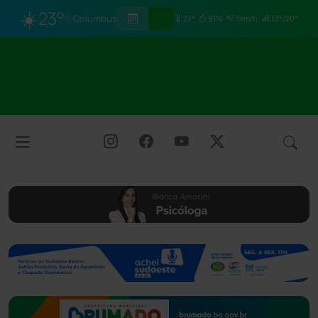
☀️
23°
Columbus
27°
91%
5km/h
33°/20°