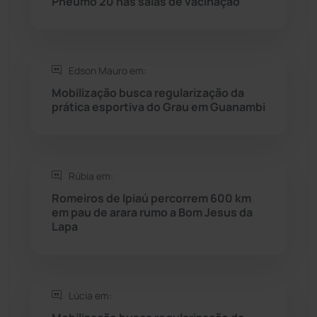
Pneumo 20 nas salas de vacinação
Saúde
(2429)
Edson Mauro em:
Seabra
(51)
Mobilização busca regularização da
prática esportiva do Grau em Guanambi
Sebastião Laranjeiras
(96)
Sítio do Mato
(42)
Rúbia em:
Sudoeste Baiano
(1530)
Romeiros de Ipiaú percorrem 600 km
em pau de arara rumo a Bom Jesus da
Lapa
Tanhaçu
(426)
Tanque Novo
(126)
Lúcia em:
Tecnologia
(12)