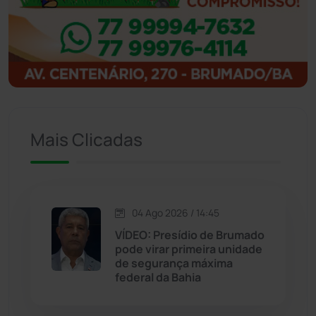
Ibitiara
(32)
Igaporã
(218)
Ituaçu
(256)
Iuiu
(173)
Mais Clicadas
Jacaraci
(97)
Jequié
(314)
04 Ago 2026 / 14:45
VÍDEO: Presídio de Brumado
pode virar primeira unidade
Jussiape
(98)
de segurança máxima
federal da Bahia
Justiça
(1470)