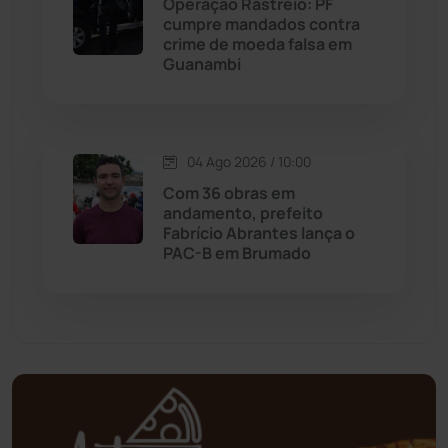
Operação Rastreio: PF
Mortugaba
(31)
cumpre mandados contra
crime de moeda falsa em
Guanambi
Mundo
(437)
Oliveira dos Brejinhos
(67)
04 Ago 2026 / 10:00
Palmas de Monte Alto
(263)
Com 36 obras em
andamento, prefeito
Paramirim
(342)
Fabrício Abrantes lança o
PAC-B em Brumado
Pindaí
(103)
Piripá
(90)
Planalto
(59)