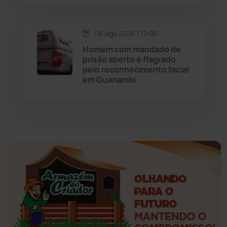
Esportes
(522)
08 Ago 2026 / 17:00
Eventos
(24)
Homem com mandado de
prisão aberto é flagrado
pelo reconhecimento facial
Feira da Mata
(23)
em Guanambi
Guajeru
(130)
Guanambi
(3501)
Ibiassucê
(168)
Ibicoara
(221)
Ibipitanga
(116)