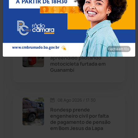
Médio da Bahia no Ideb
2025
Chapada Diamantina
(430)
Condeúba
(133)
08 Ago 2026 / 18:00
Contendas do Sincorá
(79)
Fecha em 8s
Menor de 13 anos é
apreendido pilotando
Cordeiros
(49)
motocicleta furtada em
Guanambi
Dom Basílio
(391)
Economia
(1236)
08 Ago 2026 / 17:30
Rondesp prende
Educação
(232)
engenheiro civil por falta
de pagamento de pensão
em Bom Jesus da Lapa
Érico Cardoso
(82)