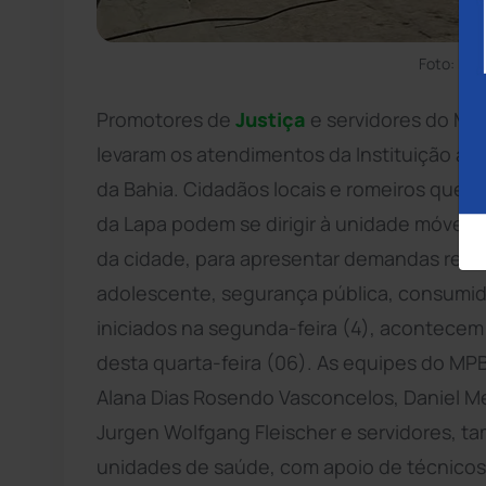
Foto: Di
Promotores de
Justiça
e servidores do Min
levaram os atendimentos da Instituição às
da Bahia. Cidadãos locais e romeiros que p
da Lapa podem se dirigir à unidade móvel 
da cidade, para apresentar demandas relac
adolescente, segurança pública, consumid
iniciados na segunda-feira (4), acontecem 
desta quarta-feira (06). As equipes do MP
Alana Dias Rosendo Vasconcelos, Daniel Me
Jurgen Wolfgang Fleischer e servidores,
unidades de saúde, com apoio de técnicos