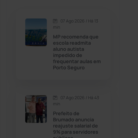
Caetanos
(47)
Caetité
(1504)
07 Ago 2026 / Há 13
min
Candiba
(157)
MP recomenda que
escola readmita
aluno autista
Cândido Sales
(121)
impedido de
frequentar aulas em
Porto Seguro
Caraíbas
(103)
Carinhanha
(300)
07 Ago 2026 / Há 43
Caturama
(65)
min
Prefeito de
Brumado anuncia
Chapada Diamantina
(430)
reajuste salarial de
9% para servidores
Condeúba
(133)