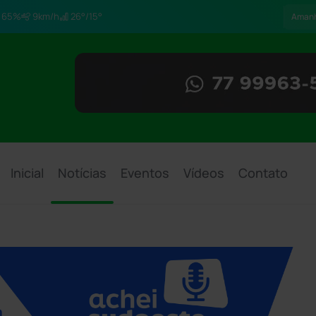
65%
9km/h
26°/15°
Aman
Inicial
Notícias
Eventos
Vídeos
Contato