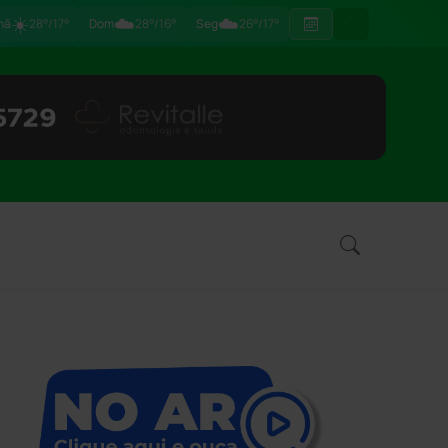
☀️
☁️
☁️
hã
28°/17°
Dom
28°/16°
Seg
26°/17°