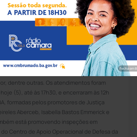
vulgação/MP-BA
istério Público do Estado da
Bahia
(MP-BA),
 ruas de
Bom Jesus da Lapa
, na região oeste
articipam da tradicional Romaria de Bom Jesus
instalada pelo MPBA na Praça da Fé, no centro
Fecha em 7
ionadas às áreas da saúde, criança e
or, dentre outras. Os atendimentos foram
hoje (5), até às 17h30, e encerraram às 12h
BA, formadas pelos promotores de Justiça
ireles Aberceb, Isabella Bastos Emmerick e
 também está promovendo inspeções em
 do Centro de Apoio Operacional de Defesa da