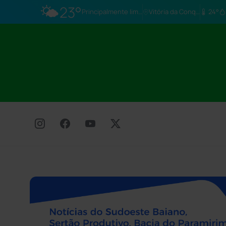
🌤️
23°
Principalmente limpo
Vitória da Conq…
24°