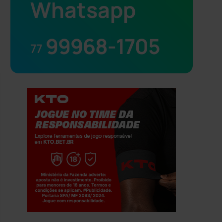
Whatsapp
99968-1705
77
Jogue com responsabilidade. 18+