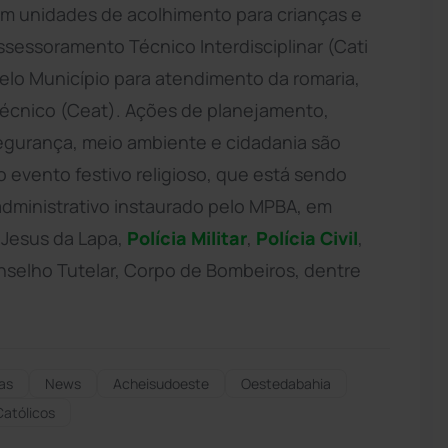
em unidades de acolhimento para crianças e
sessoramento Técnico Interdisciplinar (Cati
pelo Município para atendimento da romaria,
Técnico (Ceat). Ações de planejamento,
egurança, meio ambiente e cidadania são
o evento festivo religioso, que está sendo
ministrativo instaurado pelo MPBA, em
 Jesus da Lapa,
Polícia Militar
,
Polícia Civil
,
nselho Tutelar, Corpo de Bombeiros, dentre
as
News
Acheisudoeste
Oestedabahia
Católicos