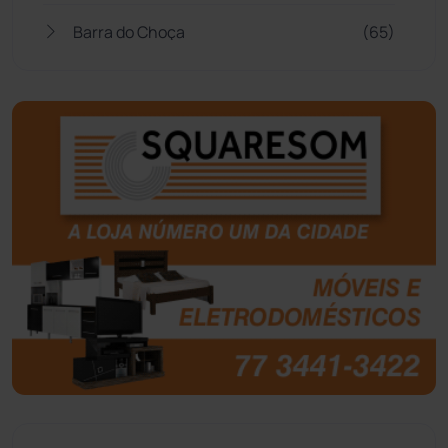
Barra do Choça
(65)
Belo Campo
(57)
Bom Jesus da Lapa
(507)
Boquira
(152)
Botuporã
(72)
Brasil
(7680)
Brumado
(31958)
Caculé
(696)