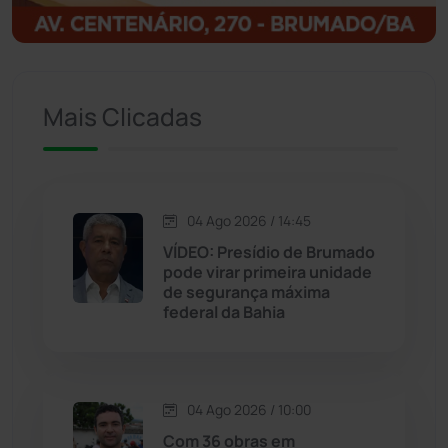
Ituaçu
(256)
Iuiu
(173)
Mais Clicadas
Jacaraci
(97)
Jequié
(314)
04 Ago 2026 / 14:45
VÍDEO: Presídio de Brumado
pode virar primeira unidade
Jussiape
(97)
de segurança máxima
federal da Bahia
Justiça
(1470)
Lagoa Real
(182)
04 Ago 2026 / 10:00
Licínio de Almeida
(118)
Com 36 obras em