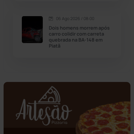
Oliveira dos Brejinhos
(67)
06 Ago 2026 / 08:00
Dois homens morrem após
Palmas de Monte Alto
(261)
carro colidir com carreta
quebrada na BA-148 em
Paramirim
(342)
Piatã
Pindaí
(103)
Piripá
(90)
Planalto
(59)
Poções
(182)
Polícia Civil
(58)