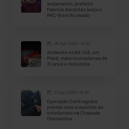
andamento, prefeito
Fabrício Abrantes lança o
Livramento de Nossa...
(1338)
PAC-B em Brumado
Macaúbas
(714)
06 Ago 2026 / 14:00
Maetinga
(101)
Acidente na BA-148, em
Piatã, mata brumadense de
Malhada
(82)
31 anos e motorista
Malhada de Pedras
(508)
Matina
(71)
01 Ago 2026 / 18:30
Operação Contragolpe
prende dois suspeitos de
Mortugaba
(31)
estelionato na Chapada
Diamantina
Mundo
(437)