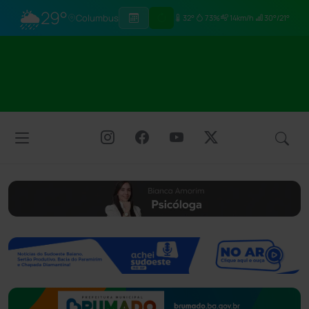
🌦
29°
Columbus
32°
73%
14km/h
30°/21°