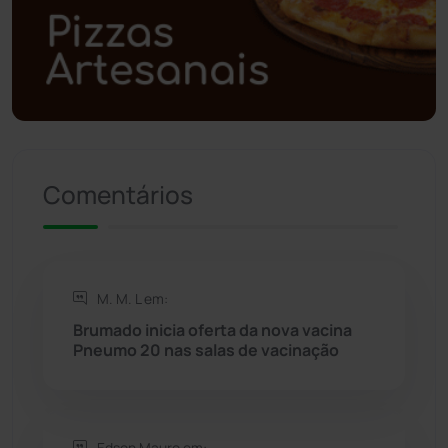
Polícia Militar
(27)
Política
(03)
Presidente Jânio Qu...
(125)
Comentários
Riacho de Santana
(309)
Rio de Contas
(410)
M. M. L em:
Rio do Antônio
(203)
Brumado inicia oferta da nova vacina
Pneumo 20 nas salas de vacinação
Rio do Pires
(98)
Saúde
(2427)
Edson Mauro em: