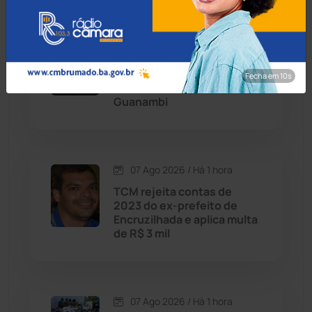
Condeúba
(133)
07 Ago 2026 / Há 45 min
Contendas do Sincorá
(79)
Operação Rastreio: PF
cumpre mandados contra
Fecha em 8s
Cordeiros
(49)
crime de moeda falsa em
Guanambi
Dom Basílio
(391)
Economia
(1235)
07 Ago 2026 / Há 1 hora
TCM rejeita contas de
Educação
(232)
2023 do ex-prefeito de
Encruzilhada e aplica multa
de R$ 3 mil
Érico Cardoso
(82)
Esportes
(522)
07 Ago 2026 / Há 1 hora