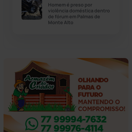
Eventos
(24)
Homem é preso por
violência doméstica dentro
de fórum em Palmas de
Feira da Mata
(23)
Monte Alto
Guajeru
(130)
Guanambi
(3497)
Ibiassucê
(167)
Ibicoara
(221)
Ibipitanga
(116)
Ibitiara
(32)
Igaporã
(218)