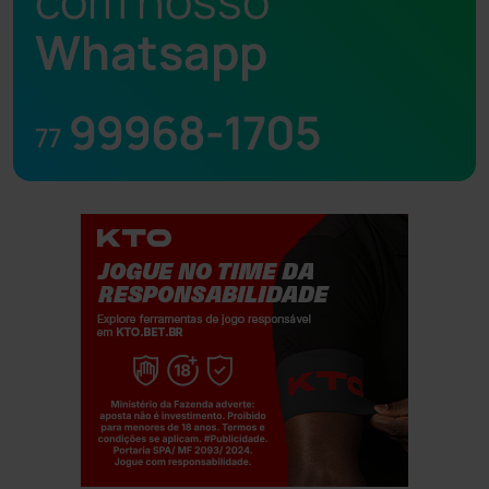
com nosso
Whatsapp
99968-1705
77