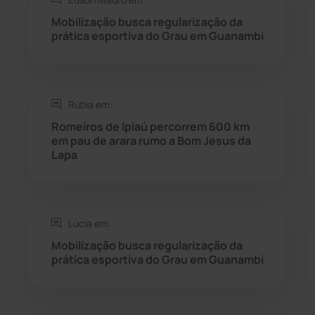
Seabra
(50)
Mobilização busca regularização da
prática esportiva do Grau em Guanambi
Sebastião Laranjeiras
(96)
Sítio do Mato
(42)
Rúbia em:
Romeiros de Ipiaú percorrem 600 km
Sudoeste Baiano
(1530)
em pau de arara rumo a Bom Jesus da
Lapa
Tanhaçu
(426)
Tanque Novo
(126)
Lúcia em:
Mobilização busca regularização da
Tecnologia
(12)
prática esportiva do Grau em Guanambi
Urandi
(157)