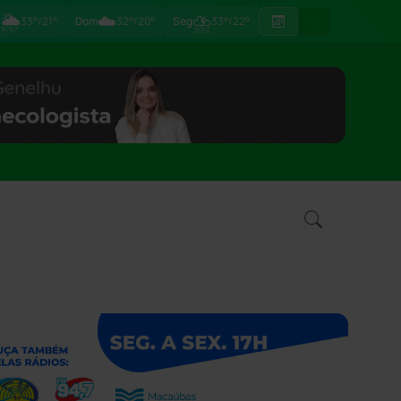
🌦
☁️
⛈
ã
33°/21°
Dom
32°/20°
Seg
33°/22°