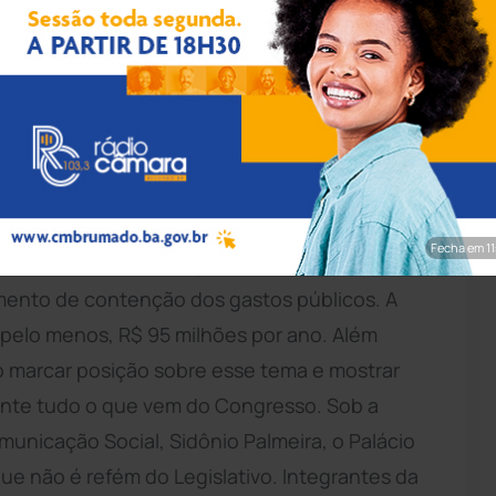
elo Camargo/EBC
 decidiu vetar o projeto de lei que aumento o
531. O prazo para a sanção acaba nesta
do no Diário Oficial da União (DOU) nesta
ão, Lula já havia confidenciado que era contra
Fecha em 10
rdo com aliados do presidente, o petista
mento de contenção dos gastos públicos. A
 pelo menos, R$ 95 milhões por ano. Além
so marcar posição sobre esse tema e mostrar
ente tudo o que vem do Congresso. Sob a
municação Social, Sidônio Palmeira, o Palácio
e não é refém do Legislativo. Integrantes da