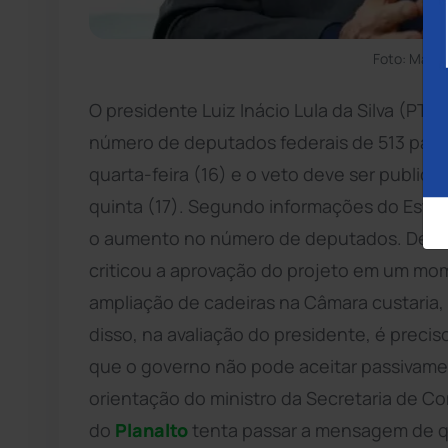
Foto: Marc
O presidente Luiz Inácio Lula da Silva (PT)
número de deputados federais de 513 para 
quarta-feira (16) e o veto deve ser publica
quinta (17). Segundo informações do Estad
o aumento no número de deputados. De aco
criticou a aprovação do projeto em um mo
ampliação de cadeiras na Câmara custaria,
disso, na avaliação do presidente, é preci
que o governo não pode aceitar passivam
orientação do ministro da Secretaria de Co
do
Planalto
tenta passar a mensagem de qu