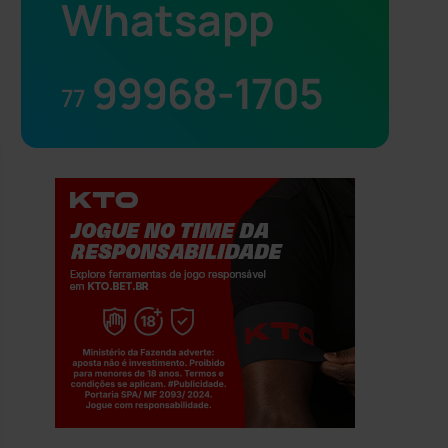
Whatsapp
99968-1705
77
Jogue com responsabilidade. 18+