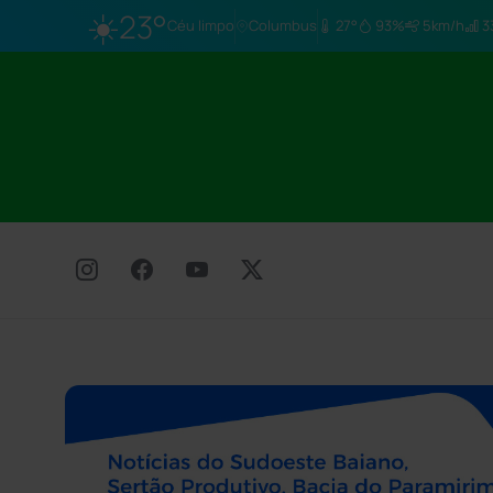
☀️
23°
Céu limpo
Columbus
27°
93%
5km/h
3