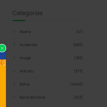
Categorias
Abaíra
(41)
Acidentes
(665)
Anagé
(183)
Aracatu
(373)
Bahia
(14545)
Barra da Estiva
(333)