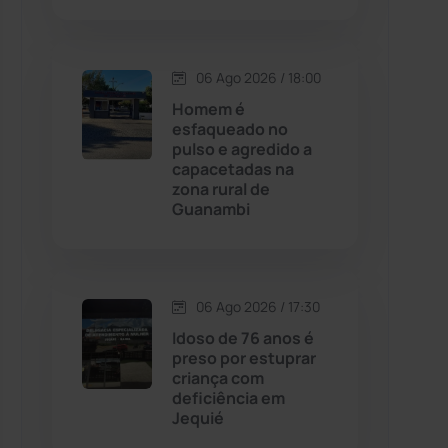
Contendas do Sincorá
(79)
06 Ago 2026 / 18:00
Cordeiros
(49)
Homem é
esfaqueado no
pulso e agredido a
Dom Basílio
(391)
capacetadas na
zona rural de
Guanambi
Economia
(1235)
Educação
(232)
06 Ago 2026 / 17:30
Érico Cardoso
(82)
Idoso de 76 anos é
preso por estuprar
criança com
Esportes
(522)
deficiência em
Jequié
Eventos
(24)