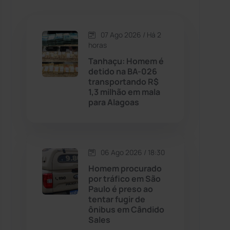
Caetanos
(47)
Caetité
(1504)
07 Ago 2026 / Há 2
horas
Candiba
(157)
Tanhaçu: Homem é
detido na BA-026
transportando R$
Cândido Sales
(121)
1,3 milhão em mala
para Alagoas
Caraíbas
(103)
Carinhanha
(299)
06 Ago 2026 / 18:30
Homem procurado
Caturama
(65)
por tráfico em São
Paulo é preso ao
tentar fugir de
Chapada Diamantina
(430)
ônibus em Cândido
Sales
Condeúba
(133)