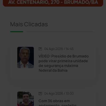
Igaporã
(218)
Ituaçu
(256)
Mais Clicadas
Iuiu
(173)
Jacaraci
(97)
04 Ago 2026 / 14:45
VÍDEO: Presídio de Brumado
Jequié
(314)
pode virar primeira unidade
de segurança máxima
federal da Bahia
Jussiape
(97)
Justiça
(1468)
04 Ago 2026 / 10:00
Lagoa Real
(182)
Com 36 obras em
andamento, prefeito