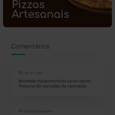
Polícia Militar
(27)
Política
(03)
Presidente Jânio Qu...
(125)
Comentários
Riacho de Santana
(309)
Rio de Contas
(410)
M. M. L em:
Brumado inicia oferta da nova vacina
Rio do Antônio
(203)
Pneumo 20 nas salas de vacinação
Rio do Pires
(98)
Edson Mauro em:
Saúde
(2427)