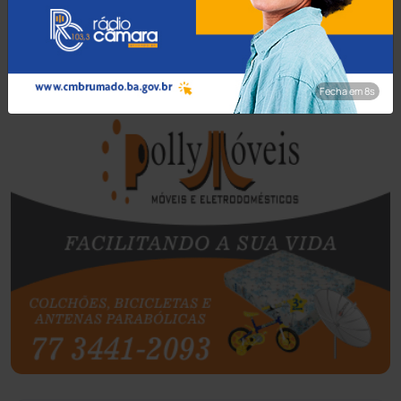
Barra do Choça
(65)
Fecha em 7s
Belo Campo
(57)
Bom Jesus da Lapa
(507)
Boquira
(152)
Botuporã
(72)
Brasil
(7680)
Brumado
(31956)
Caculé
(696)