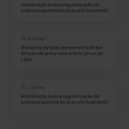
Mobilização busca regularização da
prática esportiva do Grau em Guanambi
Seabra
(50)
Sebastião Laranjeiras
(96)
Rúbia em:
Sítio do Mato
(42)
Romeiros de Ipiaú percorrem 600 km
em pau de arara rumo a Bom Jesus da
Lapa
Sudoeste Baiano
(1530)
Tanhaçu
(426)
Lúcia em:
Tanque Novo
(126)
Mobilização busca regularização da
prática esportiva do Grau em Guanambi
Tecnologia
(12)
Urandi
(157)