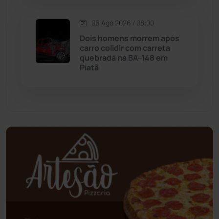
Mundo
(437)
06 Ago 2026 / 08:00
Oliveira dos Brejinhos
(67)
Dois homens morrem após
carro colidir com carreta
Palmas de Monte Alto
(260)
quebrada na BA-148 em
Piatã
Paramirim
(342)
Pindaí
(103)
Piripá
(90)
Planalto
(59)
Poções
(182)
Polícia Civil
(58)