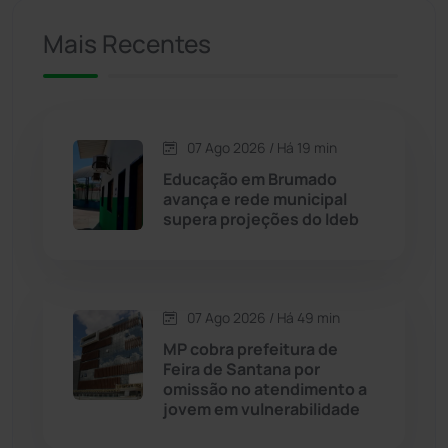
Mais Recentes
Caetanos
(47)
Caetité
(1504)
07 Ago 2026 / Há 19 min
Candiba
(157)
Educação em Brumado
avança e rede municipal
Cândido Sales
(121)
supera projeções do Ideb
Caraíbas
(103)
07 Ago 2026 / Há 49 min
Carinhanha
(300)
MP cobra prefeitura de
Feira de Santana por
Caturama
(65)
omissão no atendimento a
jovem em vulnerabilidade
Chapada Diamantina
(430)