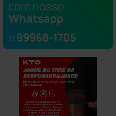
com nosso
Whatsapp
99968-1705
77