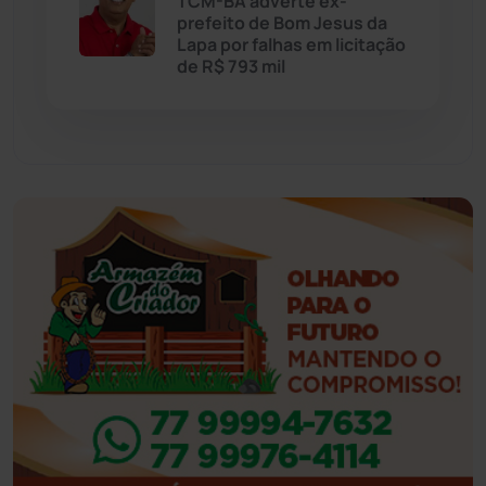
TCM-BA adverte ex-
prefeito de Bom Jesus da
Eventos
(24)
Lapa por falhas em licitação
de R$ 793 mil
Feira da Mata
(23)
Guajeru
(130)
Guanambi
(3496)
Ibiassucê
(167)
Ibicoara
(221)
Ibipitanga
(116)
Ibitiara
(32)