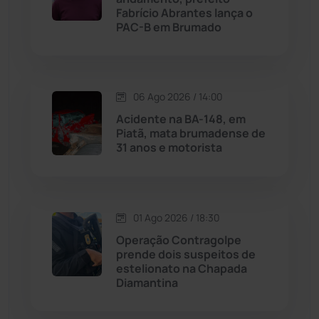
Licínio de Almeida
(118)
Fabrício Abrantes lança o
PAC-B em Brumado
Livramento de Nossa...
(1338)
Macaúbas
(714)
06 Ago 2026 / 14:00
Acidente na BA-148, em
Maetinga
(101)
Piatã, mata brumadense de
31 anos e motorista
Malhada
(82)
Malhada de Pedras
(508)
01 Ago 2026 / 18:30
Operação Contragolpe
Matina
(71)
prende dois suspeitos de
estelionato na Chapada
Diamantina
Mortugaba
(31)