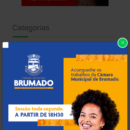
Jogue com responsabilidade. 18+
Categorias
Abaíra
(41)
Acidentes
(665)
Anagé
(183)
Aracatu
(373)
Bahia
(14545)
Barra da Estiva
(333)