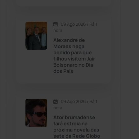
Contendas do Sincorá
(79)
09 Ago 2026 / Há 1
hora
Cordeiros
(49)
Alexandre de
Moraes nega
Dom Basílio
(391)
pedido para que
filhos visitem Jair
Bolsonaro no Dia
Economia
(1236)
dos Pais
Educação
(232)
Érico Cardoso
(82)
09 Ago 2026 / Há 1
hora
Ator brumadense
Esportes
(522)
fará estreia na
próxima novela das
Eventos
(24)
sete da Rede Globo