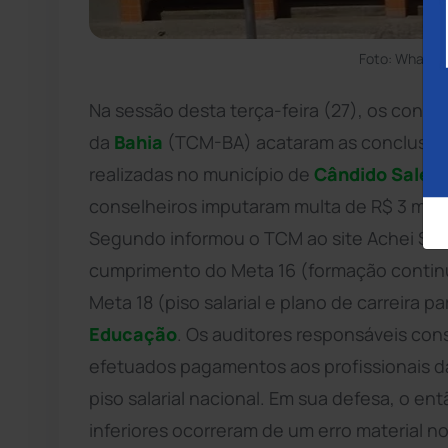
Foto: WhatsA
Na sessão desta terça-feira (27), os conse
da
Bahia
(TCM-BA) acataram as conclusões
realizadas no município de
Cândido Sales
conselheiros imputaram multa de R$ 3 mil à 
Segundo informou o TCM ao site Achei Sudoe
cumprimento do Meta 16 (formação contin
Meta 18 (piso salarial e plano de carreira 
Educação
. Os auditores responsáveis con
efetuados pagamentos aos profissionais d
piso salarial nacional. Em sua defesa, o en
inferiores ocorreram de um erro material