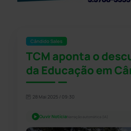
Cândido Sales
TCM aponta o desc
da Educação em Câ
28 Mai 2025 / 09:30
Ouvir Notícia
Narração automática (IA)