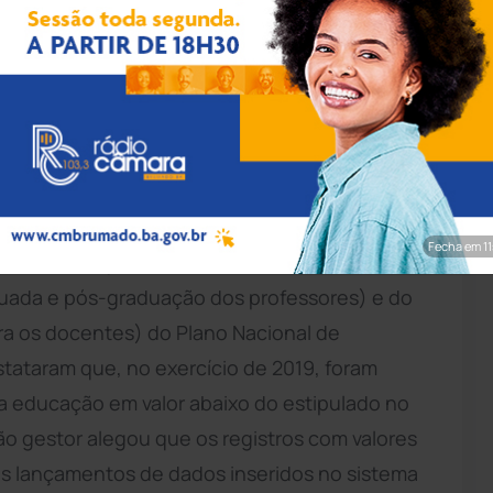
pp/Achei Sudoeste
lheiros do Tribunal de Contas dos Municípios
 das auditorias temáticas de educação,
, no exercício de 2019. Pelas irregularidades, os
ex-prefeita, Elaine Pontes de Oliveira.
Fecha em 9
ste, o objetivo dos auditórios foi avaliar o
uada e pós-graduação dos professores) e do
para os docentes) do Plano Nacional de
stataram que, no exercício de 2019, foram
a educação em valor abaixo do estipulado no
tão gestor alegou que os registros com valores
 nos lançamentos de dados inseridos no sistema