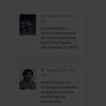
Caetanos
(47)
Caetité
(1504)
09 Ago 2026 / Há 14
min
Candiba
(157)
Parlamentares
baianos participam
de 'festa da piscina'
Cândido Sales
(121)
com investigado
nas fraudes do INSS
Caraíbas
(103)
Carinhanha
(300)
09 Ago 2026 / Há 44
min
Caturama
(65)
Mulher morre no
HGG após explosão
de gás de cozinha
Chapada Diamantina
(430)
em Palmas de
Monte Alto
Condeúba
(133)