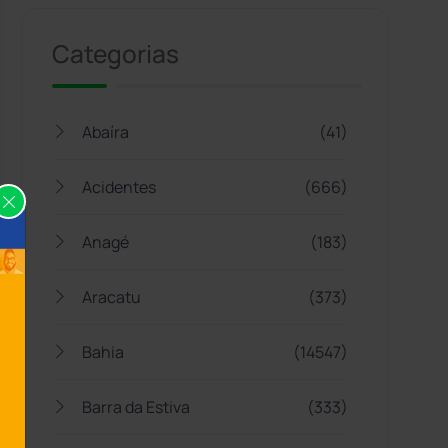
Categorias
Abaíra
(41)
Acidentes
(666)
Anagé
(183)
Aracatu
(373)
Bahia
(14547)
Barra da Estiva
(333)