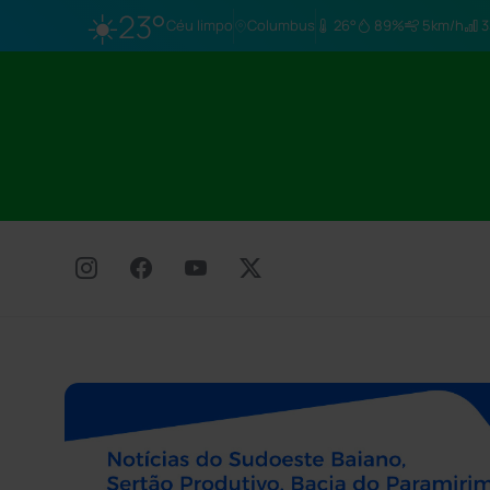
☀️
23°
Céu limpo
Columbus
26°
89%
5km/h
3