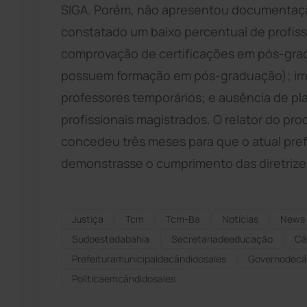
SIGA. Porém, não apresentou documentação 
constatado um baixo percentual de profiss
comprovação de certificações em pós-gra
possuem formação em pós-graduação); irr
professores temporários; e ausência de p
profissionais magistrados. O relator do proc
concedeu três meses para que o atual prefe
demonstrasse o cumprimento das diretrizes
Justiça
Tcm
Tcm-Ba
Notícias
News
Sudoestedabahia
Secretariadeeducação
Câ
Prefeituramunicipaldecândidosales
Governodecâ
Políticaemcândidosales