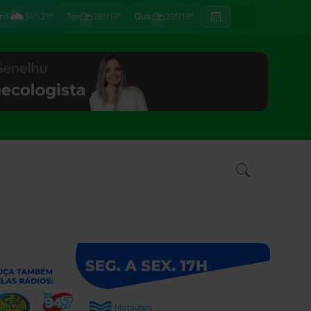
🌦
⛈
⛈
hã
34°/21°
Ter
28°/17°
Qua
29°/19°