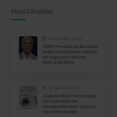
Iuiu
(173)
Mais Clicadas
Jacaraci
(97)
Jequié
(314)
04 Ago 2026 / 14:45
VÍDEO: Presídio de Brumado
Jussiape
(97)
pode virar primeira unidade
de segurança máxima
Justiça
(1470)
federal da Bahia
Lagoa Real
(182)
07 Ago 2026 / 11:00
Licínio de Almeida
(118)
Joias de R$ 40 mil furtadas
em Guanambi são
Livramento de Nossa...
(1338)
recuperadas após anúncio
nas redes sociais