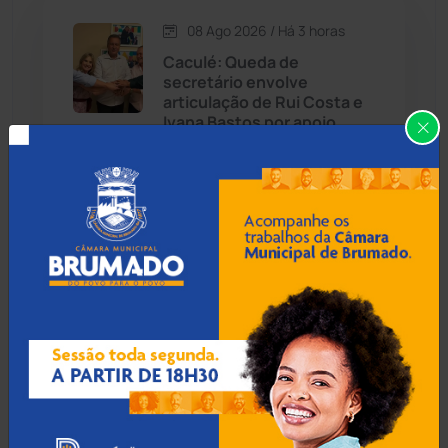
08 Ago 2026 / Há 3 horas
Candiba
(157)
Caculé: Queda de
secretário envolve
Cândido Sales
(121)
articulação de Rui Costa e
Ivana Bastos por apoio
eleitoral
Caraíbas
(103)
Carinhanha
(300)
07 Ago 2026 / 18:00
Caturama
(65)
Guanambi: 17º BPM
apreende quase R$ 3 mil
suspeito escondido em
Chapada Diamantina
(430)
short de motociclista
Condeúba
(133)
Contendas do Sincorá
(79)
07 Ago 2026 / 17:30