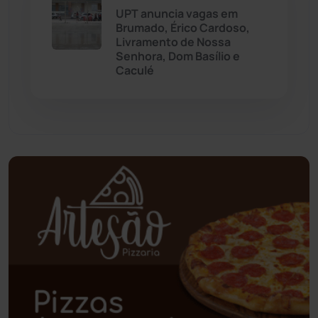
UPT anuncia vagas em
Brumado, Érico Cardoso,
Paramirim
(342)
Livramento de Nossa
Senhora, Dom Basílio e
Caculé
Pindaí
(103)
Piripá
(90)
Planalto
(59)
Poções
(182)
Polícia Civil
(58)
Polícia Militar
(27)
Política
(03)