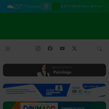
☁️
22°
Columbus
23°
93%
17km/h
33°/21°