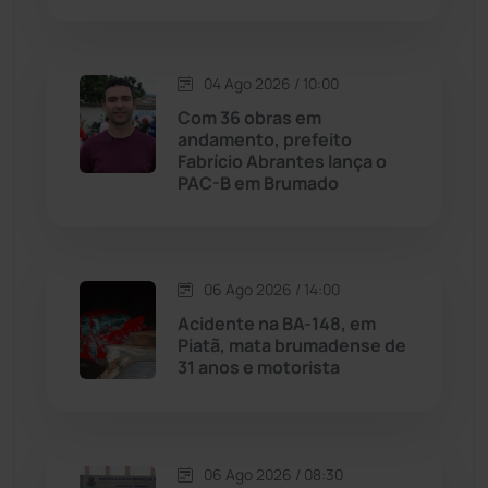
Macaúbas
(714)
Maetinga
(101)
04 Ago 2026 / 10:00
Com 36 obras em
Malhada
(82)
andamento, prefeito
Fabrício Abrantes lança o
PAC-B em Brumado
Malhada de Pedras
(508)
Matina
(71)
06 Ago 2026 / 14:00
Mortugaba
(31)
Acidente na BA-148, em
Piatã, mata brumadense de
31 anos e motorista
Mundo
(437)
Oliveira dos Brejinhos
(67)
06 Ago 2026 / 08:30
Palmas de Monte Alto
(261)