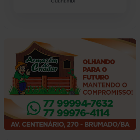
Guanambi
Guajeru
(130)
Guanambi
(3498)
Ibiassucê
(167)
Ibicoara
(221)
Ibipitanga
(116)
Ibitiara
(32)
Igaporã
(218)
Ituaçu
(256)