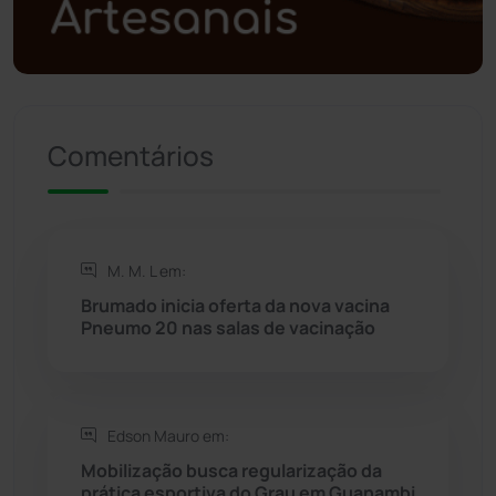
Presidente Jânio Qu...
(125)
Riacho de Santana
(309)
Comentários
Rio de Contas
(410)
Rio do Antônio
(203)
M. M. L em:
Rio do Pires
(98)
Brumado inicia oferta da nova vacina
Pneumo 20 nas salas de vacinação
Saúde
(2427)
Seabra
(50)
Edson Mauro em:
Mobilização busca regularização da
Sebastião Laranjeiras
(96)
prática esportiva do Grau em Guanambi