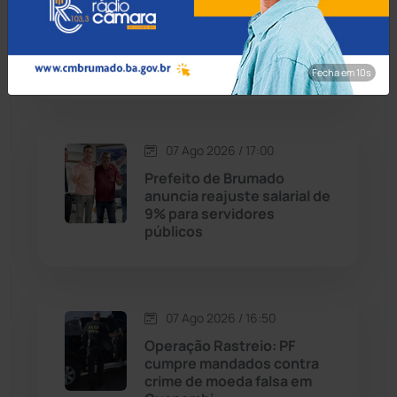
MP recomenda que escola
Cordeiros
(49)
readmita aluno autista
impedido de frequentar
aulas em Porto Seguro
Fecha em 8s
Dom Basílio
(391)
Economia
(1235)
07 Ago 2026 / 17:00
Educação
(232)
Prefeito de Brumado
anuncia reajuste salarial de
9% para servidores
Érico Cardoso
(82)
públicos
Esportes
(522)
07 Ago 2026 / 16:50
Eventos
(24)
Operação Rastreio: PF
cumpre mandados contra
Feira da Mata
(23)
crime de moeda falsa em