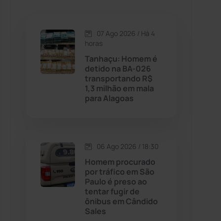
Caetanos
(47)
Caetité
(1504)
07 Ago 2026 / Há 4
horas
Candiba
(157)
Tanhaçu: Homem é
detido na BA-026
transportando R$
Cândido Sales
(121)
1,3 milhão em mala
para Alagoas
Caraíbas
(103)
Carinhanha
(299)
06 Ago 2026 / 18:30
Homem procurado
Caturama
(65)
por tráfico em São
Paulo é preso ao
tentar fugir de
Chapada Diamantina
(430)
ônibus em Cândido
Sales
Condeúba
(133)