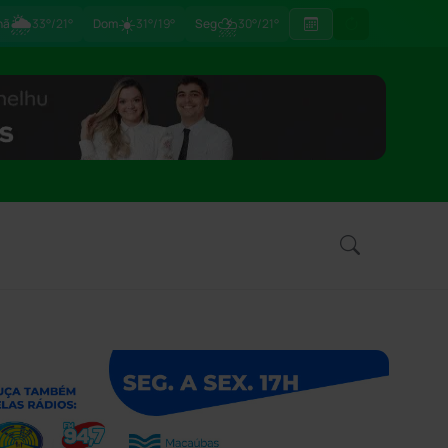
🌦
☀️
⛈
hã
33°/21°
Dom
31°/19°
Seg
30°/21°