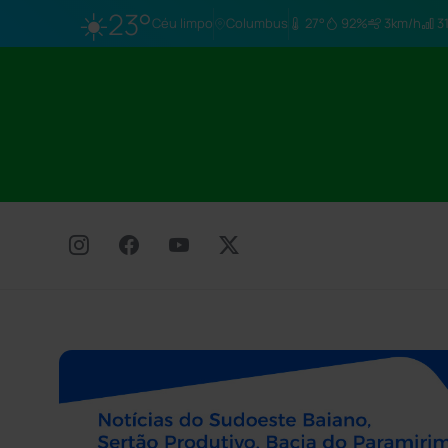
☀️
23°
Céu limpo
Columbus
27°
92%
3km/h
31