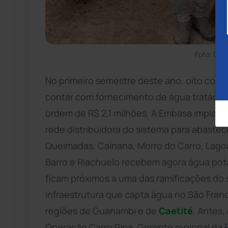
Foto: Div
No primeiro semestre deste ano, oito comu
contar com fornecimento de água tratada 
ordem de R$ 2,1 milhões. A Embasa implan
rede distribuidora do sistema para abastece
Queimadas, Cainana, Morro do Carro, Lagoa
Barro e Riachuelo recebem agora água potáv
ficam próximos a uma das ramificações do
infraestrutura que capta água no São Franci
regiões de Guanambi e de
Caetité
. Antes
Operação Carro Pipa. Gerente regional da