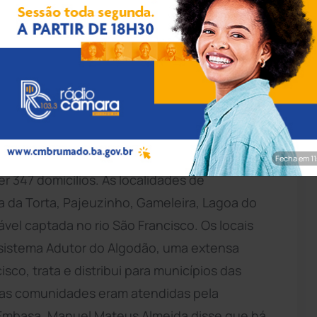
ulgação/Embasa
nidades rurais de
Guanambi
passaram a
em domicílio graças a um investimento da
tou 30.234 metros de tubulação, estendendo a
Fecha em 9
r 347 domicílios. As localidades de
 da Torta, Pajeuzinho, Gameleira, Lagoa do
el captada no rio São Francisco. Os locais
 sistema Adutor do Algodão, uma extensa
sco, trata e distribui para municípios das
, as comunidades eram atendidas pela
 Embasa, Manuel Mateus Almeida disse que há