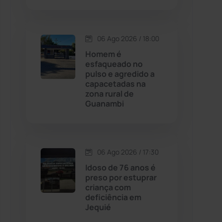
Contendas do Sincorá
(79)
06 Ago 2026 / 18:00
Cordeiros
(49)
Homem é
esfaqueado no
pulso e agredido a
Dom Basílio
(391)
capacetadas na
zona rural de
Guanambi
Economia
(1235)
Educação
(232)
06 Ago 2026 / 17:30
Érico Cardoso
(82)
Idoso de 76 anos é
preso por estuprar
criança com
Esportes
(522)
deficiência em
Jequié
Eventos
(24)