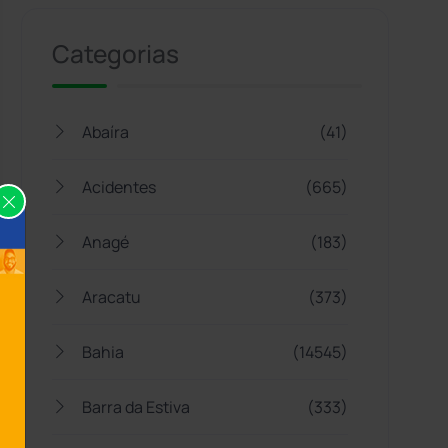
Categorias
Abaíra
(41)
Acidentes
(665)
Anagé
(183)
Aracatu
(373)
Bahia
(14545)
Barra da Estiva
(333)