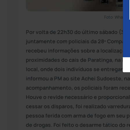
Foto: WhatsA
Por volta de 22h30 do último sábado (30
juntamente com policiais da 28ª Compan
recebeu informações sobre a localização
proximidades do cais de Paratinga, na bei
local, onde dois indivíduos se entregar
informou a PM ao site Achei Sudoeste, n
acompanhamento, os policiais foram receb
Houve o revide necessário e proporcional 
cessar os disparos, foi realizado varredu
pessoa ferida com arma de fogo em seu 
de drogas. Foi feito o desarme tático do 