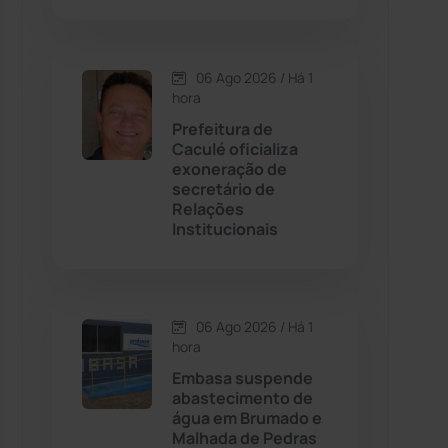
Contendas do Sincorá
(79)
06 Ago 2026 / Há 1
hora
Cordeiros
(49)
Prefeitura de
Caculé oficializa
Dom Basílio
(391)
exoneração de
secretário de
Relações
Economia
(1235)
Institucionais
Educação
(232)
Érico Cardoso
(82)
06 Ago 2026 / Há 1
hora
Embasa suspende
Esportes
(522)
abastecimento de
água em Brumado e
Eventos
(24)
Malhada de Pedras