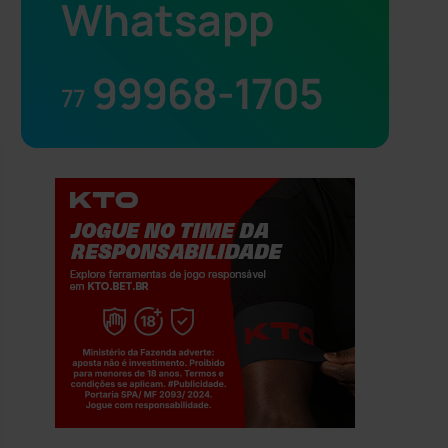
Whatsapp
99968-1705
77
Jogue com responsabilidade. 18+