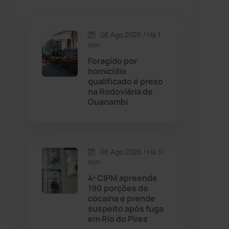
Caetanos
(47)
Caetité
(1504)
06 Ago 2026 / Há 1
min
Candiba
(157)
Foragido por
homicídio
qualificado é preso
Cândido Sales
(120)
na Rodoviária de
Guanambi
Caraíbas
(103)
Carinhanha
(299)
06 Ago 2026 / Há 31
min
Caturama
(65)
4ª CIPM apreende
190 porções de
cocaína e prende
Chapada Diamantina
(430)
suspeito após fuga
em Rio do Pires
Condeúba
(133)