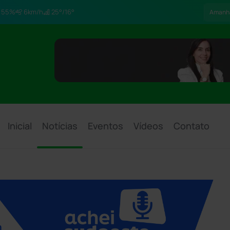
55%
6km/h
25°/16°
Amanh
Inicial
Notícias
Eventos
Vídeos
Contato