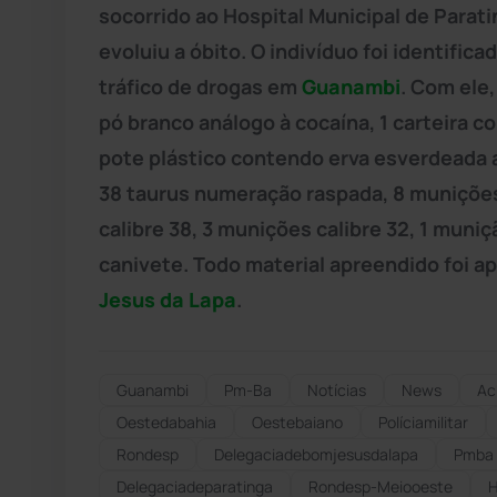
socorrido ao Hospital Municipal de Parati
evoluiu a óbito. O indivíduo foi identific
tráfico de drogas em
Guanambi
. Com ele
pó branco análogo à cocaína, 1 carteira 
pote plástico contendo erva esverdeada an
38 taurus numeração raspada, 8 munições
calibre 38, 3 munições calibre 32, 1 muniç
canivete. Todo material apreendido foi a
Jesus da Lapa
.
Guanambi
Pm-Ba
Notícias
News
Ac
Oestedabahia
Oestebaiano
Políciamilitar
Rondesp
Delegaciadebomjesusdalapa
Pmba
Delegaciadeparatinga
Rondesp-Meiooeste
H