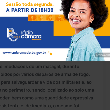
pp/Achei Sudoeste
), uma guarnição da Rondesp Meio Oeste,
hia Independente de
Polícia Militar
(CIPM),
 de um grupo de indivíduos armados nas
ra do rio. As guarnições deslocaram-se até o
Fecha em 7
am e outros dois empreenderam fuga. Segundo
as imediações de um matagal, durante
idos por vários disparos de arma de fogo.
para salvaguardar a vida dos militares e, ao
ra no perímetro, sendo localizado ao solo uma
poder, bem como uma quantidade expressiva
resistente e, de imediato, o mesmo foi