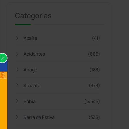
Categorias
Abaíra
(41)
Acidentes
(665)
Anagé
(183)
Aracatu
(373)
Bahia
(14545)
Barra da Estiva
(333)