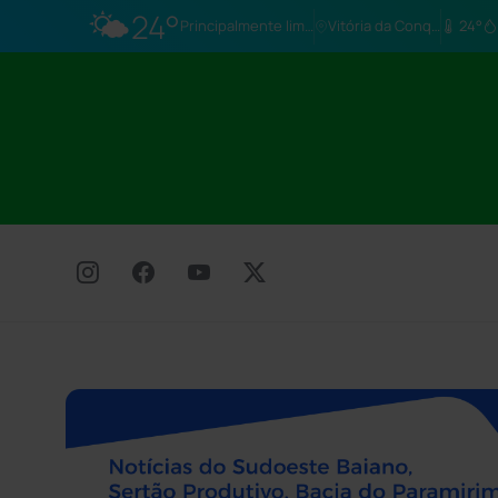
🌤️
24°
Principalmente limpo
Vitória da Conq…
24°