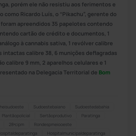
nga, porém ele não resistiu aos ferimentos e
ado como Ricardo Luís, o “Pikachu”, gerente do
, foram apreendidos 35 papelotes contendo
contendo cartão de crédito e documentos, 1
álogo à cannabis sativa, 1 revólver calibre
 intactas calibre 38, 6 munições deflagradas
ão calibre 9 mm, 2 aparelhos celulares e 1
presentado na Delegacia Territorial de
Bom
heisudoeste
Sudoestebaiano
Sudoestedabahia
Plantãopolicial
Sertãoprodutivo
Paratinga
28ªcipm
Rondespmeiooeste
ospitaldeparatinga
Hospitalmunicipaldeparatinga