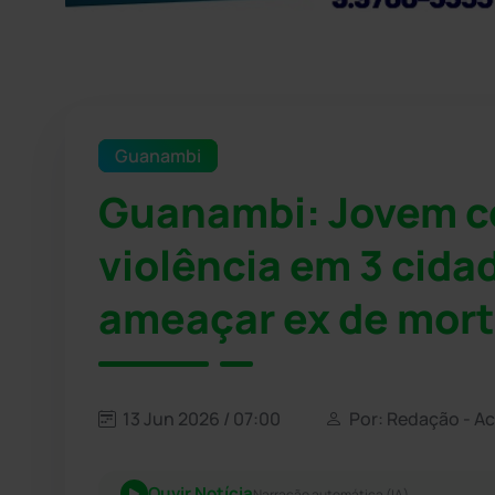
Guanambi
Guanambi: Jovem co
violência em 3 cida
ameaçar ex de mor
13 Jun 2026 / 07:00
Por: Redação - A
Ouvir Notícia
Narração automática (IA)