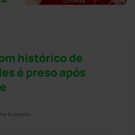
m histórico de
des é preso após
te
chei Sudoeste