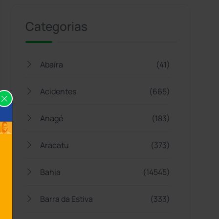
Categorias
Abaíra
(41)
Acidentes
(665)
Anagé
(183)
Aracatu
(373)
Bahia
(14545)
Barra da Estiva
(333)