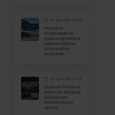
Contendas do Sincorá
(79)
06 Ago 2026 / 18:00
Cordeiros
(49)
Homem é
esfaqueado no
pulso e agredido a
Dom Basílio
(391)
capacetadas na
zona rural de
Guanambi
Economia
(1235)
Educação
(232)
06 Ago 2026 / 17:30
Érico Cardoso
(82)
Idoso de 76 anos é
preso por estuprar
criança com
Esportes
(522)
deficiência em
Jequié
Eventos
(24)