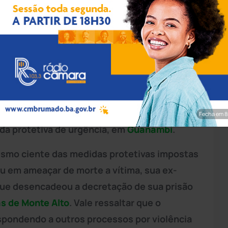
rim/Achei Sudoeste
eo Especial de Atendimento à Mulher (Neam),
ional de Polícia do Interior (Coorpin),
e prisão preventiva em desfavor de um jovem,
Fecha em 7
da protetiva de urgência, em
Guanambi
.
esmo ciente das medidas protetivas impostas
u em ameaçar de morte a vítima, sua ex-
que desencadeou a decretação de sua prisão
s de Monte Alto
. Vale ressaltar que o
espondendo a outros processos por violência