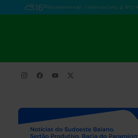
⛅
16°
Parcialmente nublado
Vitória da Conq…
16°
9