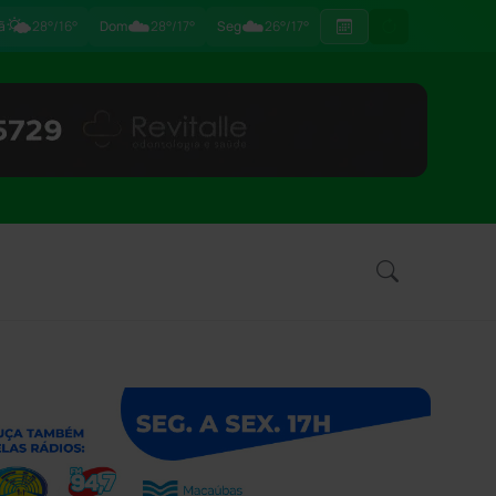
🌤️
☁️
☁️
ã
28°/16°
Dom
28°/17°
Seg
26°/17°