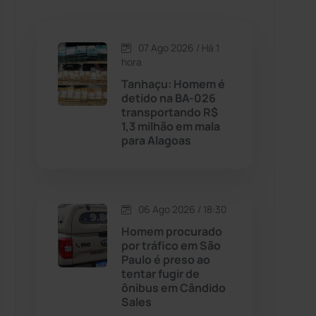
Caetanos
(47)
Caetité
(1504)
07 Ago 2026 / Há 1
hora
Candiba
(157)
Tanhaçu: Homem é
detido na BA-026
transportando R$
Cândido Sales
(121)
1,3 milhão em mala
para Alagoas
Caraíbas
(103)
Carinhanha
(299)
06 Ago 2026 / 18:30
Homem procurado
Caturama
(65)
por tráfico em São
Paulo é preso ao
tentar fugir de
Chapada Diamantina
(430)
ônibus em Cândido
Sales
Condeúba
(133)