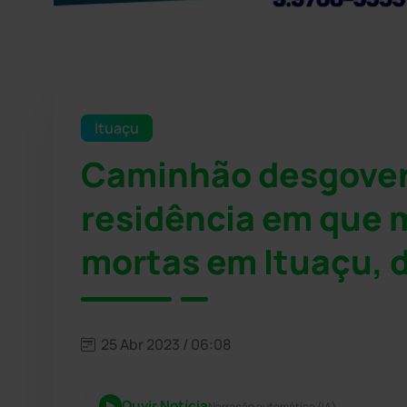
Ituaçu
Caminhão desgover
residência em que m
mortas em Ituaçu, 
25 Abr 2023 / 06:08
Ouvir Notícia
Narração automática (IA)