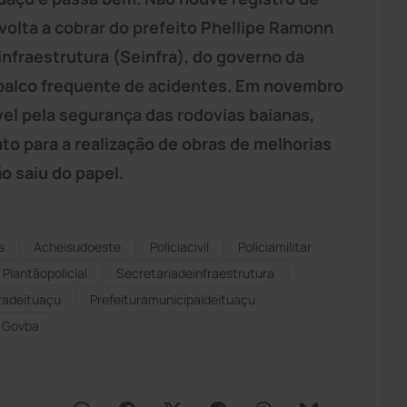
volta a cobrar do prefeito Phellipe Ramonn
infraestrutura (Seinfra), do governo da
é palco frequente de acidentes. Em novembro
vel pela segurança das rodovias baianas,
o para a realização de obras de melhorias
ão saiu do papel.
s
Acheisudoeste
Políciacivil
Políciamilitar
Plantãopolicial
Secretariadeinfraestrutura
radeituaçu
Prefeituramunicipaldeituaçu
Govba