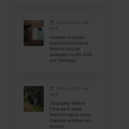
Contendas do Sincorá
(79)
09 Ago 2026 / Há 1
hora
Cordeiros
(49)
Homem é preso
com pistola Glock
Dom Basílio
(391)
9mm e celular
roubado na BA-026,
em Tanhaçu
Economia
(1236)
Educação
(232)
09 Ago 2026 / Há 1
Érico Cardoso
(82)
hora
Ubaitaba: Mãe e
filho de 8 anos
Esportes
(522)
morrem após carro
capotar e bater em
Eventos
(24)
árvore