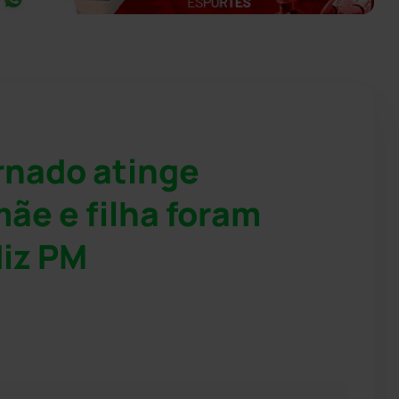
nado atinge
ãe e filha foram
diz PM