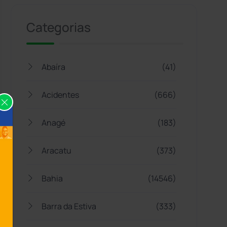
Categorias
Abaíra
(41)
Acidentes
(666)
Anagé
(183)
Aracatu
(373)
Bahia
(14546)
Barra da Estiva
(333)