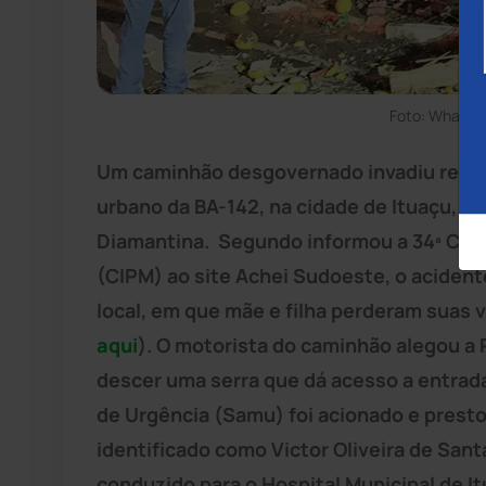
Foto: WhatsA
Um caminhão desgovernado invadiu resid
urbano da BA-142, na cidade de Ituaçu, a
Diamantina. Segundo informou a 34ª Comp
(CIPM) ao site Achei Sudoeste, o aciden
local, em que mãe e filha perderam suas 
aqui
). O motorista do caminhão alegou a 
descer uma serra que dá acesso a entrad
de Urgência (Samu) foi acionado e prest
identificado como Victor Oliveira de Sant
conduzido para o Hospital Municipal de I