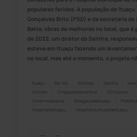
populares feridos. A população de Ituaçu 
Gonçalves Brito (PSD) e da secretaria de 
Bahia, obras de melhorias no local, que 
de 2022, um diretor da Seinfra, responsá
esteve em Ituaçu fazendo um levantament
no local, mas até o momento, o projeto n
Ituaçu
Ba-142
Notícias
Seinfra
New
34ªcipm
Chapadadiamantina
20ªcoorpin
Governodabahia
Delegaciadeituaçu
Prefeitu
Hospitaldeituaçu
Hospitalmunicipaldeituaçu