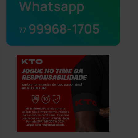
Whatsapp
99968-1705
77
Jogue com responsabilidade. 18+