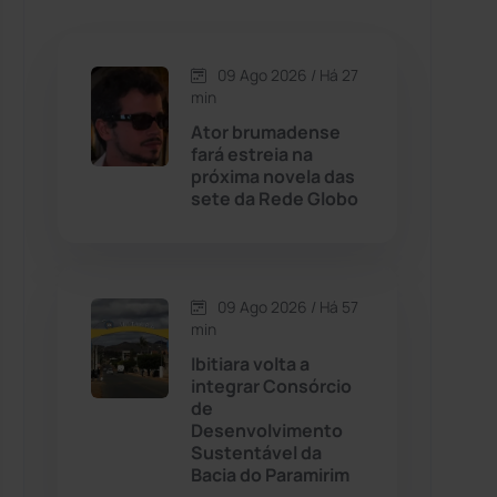
Caetanos
(47)
Caetité
(1504)
09 Ago 2026 / Há 27
min
Candiba
(157)
Ator brumadense
fará estreia na
próxima novela das
Cândido Sales
(121)
sete da Rede Globo
Caraíbas
(103)
09 Ago 2026 / Há 57
Carinhanha
(300)
min
Ibitiara volta a
Caturama
(65)
integrar Consórcio
de
Desenvolvimento
Chapada Diamantina
(430)
Sustentável da
Bacia do Paramirim
Condeúba
(133)