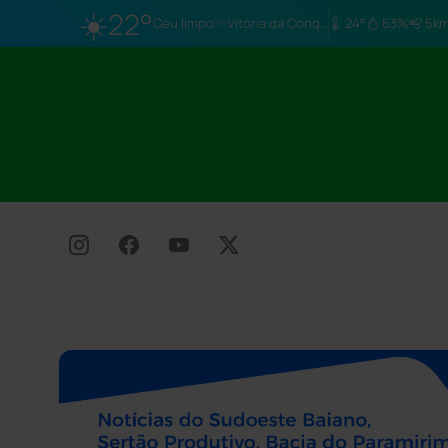
☀️
22°
Céu limpo
Vitória da Conq…
24°
63%
5km