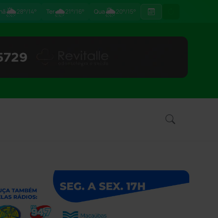
🌦
🌧
🌦
hã
28°/14°
Ter
21°/16°
Qua
20°/15°