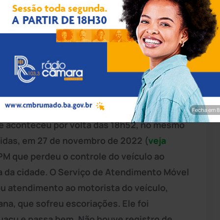
pp/Achei Sudoeste
ências na Praça Sete de Setembro, trecho
 98 km de Brumado, na região da Chapada
anhia Independente de Polícia Militar
Fecha em 7
te aconteceu por volta das 18h52, no mesmo
vidas, em 27 de novembro de 2022 (
veja
PM que perdeu o controle do veículo ao
a da cidade. O Serviço de Atendimento Móvel
ou atendimento ao motorista do veículo,
ana, que sofreu escoriações. Ele foi
tuaçu e passa bem. Não houve registro de