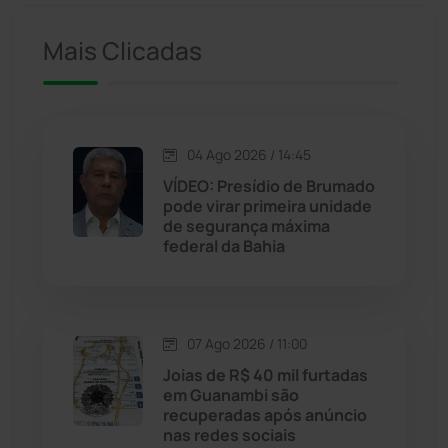
Mais Clicadas
Ituaçu
(256)
Iuiu
(173)
Jacaraci
(97)
04 Ago 2026 / 14:45
VÍDEO: Presídio de Brumado
pode virar primeira unidade
Jequié
(314)
de segurança máxima
federal da Bahia
Jussiape
(98)
Justiça
(1470)
07 Ago 2026 / 11:00
Joias de R$ 40 mil furtadas
Lagoa Real
(182)
em Guanambi são
recuperadas após anúncio
Licínio de Almeida
(118)
nas redes sociais