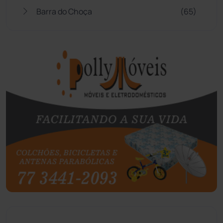
Barra do Choça
(65)
Belo Campo
(57)
Bom Jesus da Lapa
(508)
Boquira
(152)
Botuporã
(72)
Brasil
(7680)
Brumado
(31958)
Caculé
(697)