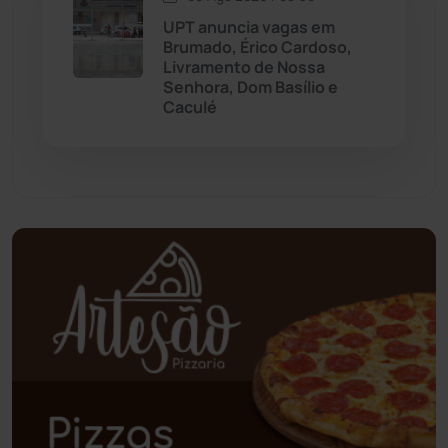
UPT anuncia vagas em
Oliveira dos Brejinhos
(67)
Brumado, Érico Cardoso,
Livramento de Nossa
Palmas de Monte Alto
(262)
Senhora, Dom Basílio e
Caculé
Paramirim
(342)
Pindaí
(103)
Piripá
(90)
Planalto
(59)
Poções
(182)
Polícia Civil
(59)