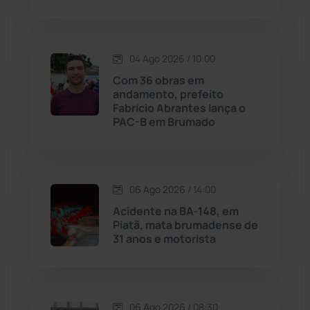
Livramento de Nossa...
(1338)
04 Ago 2026 / 10:00
Macaúbas
(714)
Com 36 obras em
andamento, prefeito
Maetinga
(101)
Fabrício Abrantes lança o
PAC-B em Brumado
Malhada
(82)
Malhada de Pedras
(508)
06 Ago 2026 / 14:00
Acidente na BA-148, em
Matina
(71)
Piatã, mata brumadense de
31 anos e motorista
Mortugaba
(31)
Mundo
(437)
06 Ago 2026 / 08:30