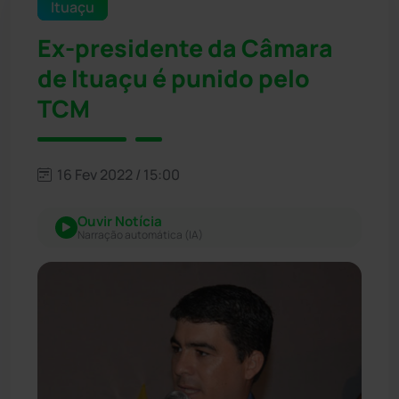
Ituaçu
Ex-presidente da Câmara
de Ituaçu é punido pelo
TCM
16 Fev 2022 / 15:00
Ouvir Notícia
Narração automática (IA)