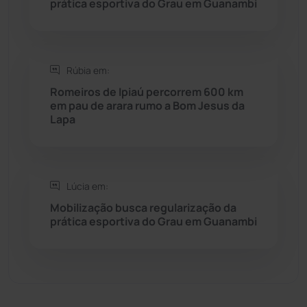
prática esportiva do Grau em Guanambi
Seabra
(50)
Sebastião Laranjeiras
(96)
Rúbia em:
Sítio do Mato
(42)
Romeiros de Ipiaú percorrem 600 km
em pau de arara rumo a Bom Jesus da
Lapa
Sudoeste Baiano
(1530)
Tanhaçu
(426)
Lúcia em:
Tanque Novo
(126)
Mobilização busca regularização da
prática esportiva do Grau em Guanambi
Tecnologia
(12)
Urandi
(157)