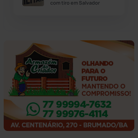
com tiro em Salvador
Feira da Mata
(23)
Guajeru
(130)
Guanambi
(3498)
Ibiassucê
(167)
Ibicoara
(221)
Ibipitanga
(116)
Ibitiara
(32)
Igaporã
(218)