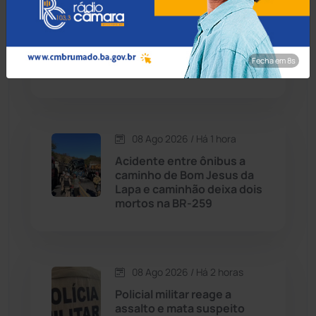
Condeúba
(133)
08 Ago 2026 / Há 1 hora
Inscrições para concurso
Contendas do Sincorá
(79)
da Polícia Civil da Bahia com
Fecha em 7s
750 vagas são iniciadas
Cordeiros
(49)
Dom Basílio
(391)
08 Ago 2026 / Há 1 hora
Economia
(1235)
Acidente entre ônibus a
caminho de Bom Jesus da
Lapa e caminhão deixa dois
Educação
(232)
mortos na BR-259
Érico Cardoso
(82)
08 Ago 2026 / Há 2 horas
Esportes
(522)
Policial militar reage a
assalto e mata suspeito
Eventos
(24)