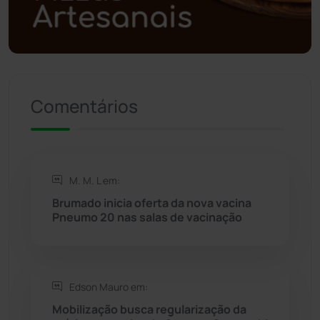
Polícia Militar
(27)
Política
(03)
Presidente Jânio Qu...
(125)
Comentários
Riacho de Santana
(309)
Rio de Contas
(410)
M. M. L em:
Brumado inicia oferta da nova vacina
Rio do Antônio
(203)
Pneumo 20 nas salas de vacinação
Rio do Pires
(98)
Edson Mauro em:
Saúde
(2428)
Mobilização busca regularização da