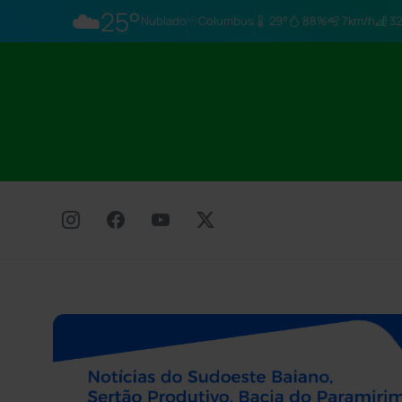
☁️
25°
Nublado
Columbus
29°
88%
7km/h
32