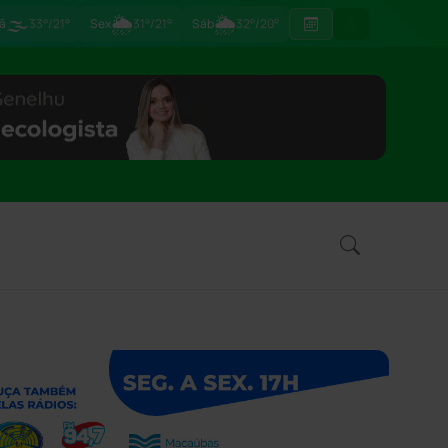
🌫️
🌦
🌦
ã
33°/21°
Sex
31°/21°
Sáb
32°/20°