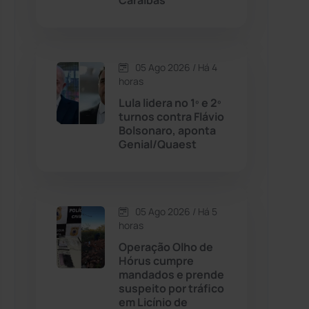
Caraíbas
Contendas do Sincorá
(79)
05 Ago 2026 / Há 4
Cordeiros
(49)
horas
Lula lidera no 1º e 2º
Dom Basílio
(391)
turnos contra Flávio
Bolsonaro, aponta
Genial/Quaest
Economia
(1235)
Educação
(231)
05 Ago 2026 / Há 5
Érico Cardoso
(82)
horas
Operação Olho de
Hórus cumpre
Esportes
(522)
mandados e prende
suspeito por tráfico
Eventos
(24)
em Licínio de