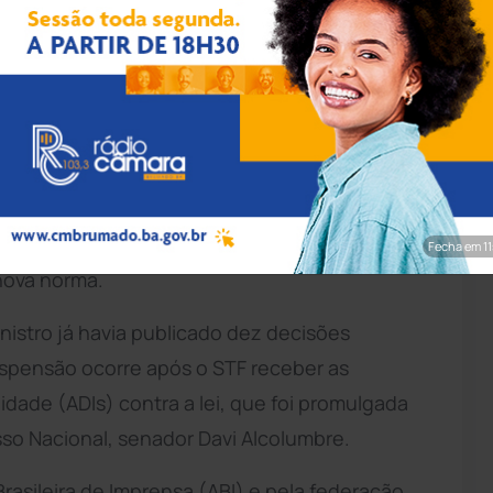
panato/Agência Brasil
o Tribunal Federal (STF), determinou a
ia em processos e pedidos relacionados aos
e até que o plenário da Corte julgue as ações
Fecha em 9
nova norma.
inistro já havia publicado dez decisões
pensão ocorre após o STF receber as
idade (ADIs) contra a lei, que foi promulgada
o Nacional, senador Davi Alcolumbre.
rasileira de Imprensa (ABI) e pela federação