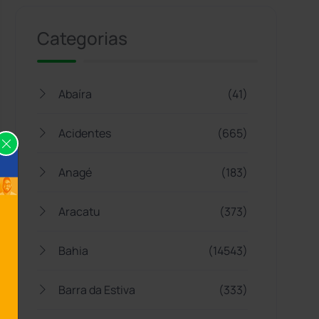
Categorias
Abaíra
(41)
Acidentes
(665)
Anagé
(183)
Aracatu
(373)
Bahia
(14543)
Barra da Estiva
(333)