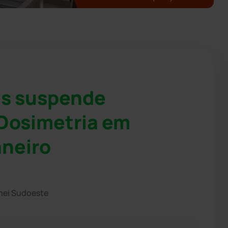
es suspende
 Dosimetria em
aneiro
hei Sudoeste