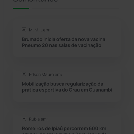
Rio de Contas
(411)
Rio do Antônio
(203)
M. M. L em:
Brumado inicia oferta da nova vacina
Rio do Pires
(98)
Pneumo 20 nas salas de vacinação
Saúde
(2429)
Edson Mauro em:
Seabra
(50)
Mobilização busca regularização da
prática esportiva do Grau em Guanambi
Sebastião Laranjeiras
(96)
Sítio do Mato
(42)
Rúbia em:
Sudoeste Baiano
(1530)
Romeiros de Ipiaú percorrem 600 km