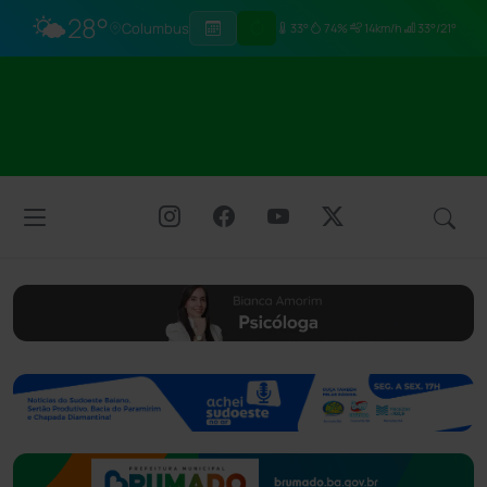
🌤️
28°
Columbus
33°
74%
14km/h
33°/21°