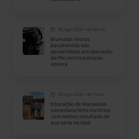
Caraíbas
(103)
Carinhanha
(300)
08 Ago 2026 / Há 58 min
Brumado: Motos
Caturama
(65)
barulhentas são
apreendidas em operação
da PM contra poluição
Chapada Diamantina
(430)
sonora
Condeúba
(133)
Contendas do Sincorá
(79)
08 Ago 2026 / Há 1 hora
Educação de Macaúbas
Cordeiros
(49)
comemora feito histórico
com melhor resultado de
sua série no Ideb
Dom Basílio
(391)