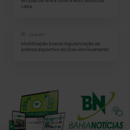
em pau de arara rumo a Bom Jesus da
Lapa
Tanhaçu
(426)
Tanque Novo
(126)
Lúcia em:
Tecnologia
(12)
Mobilização busca regularização da
prática esportiva do Grau em Guanambi
Urandi
(157)
Vitória da Conquista
(2515)