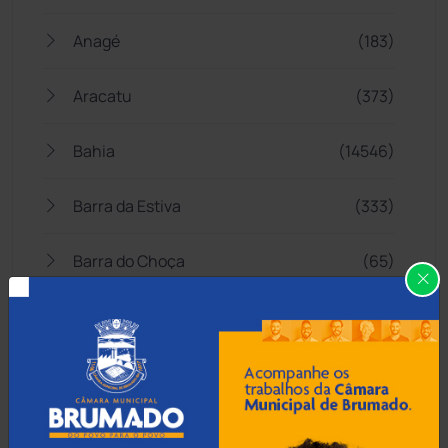
Anagé
(183)
Aracatu
(373)
Bahia
(14546)
Barra da Estiva
(333)
Barra do Choça
(65)
Belo Campo
(57)
Bom Jesus da Lapa
(509)
Boquira
(152)