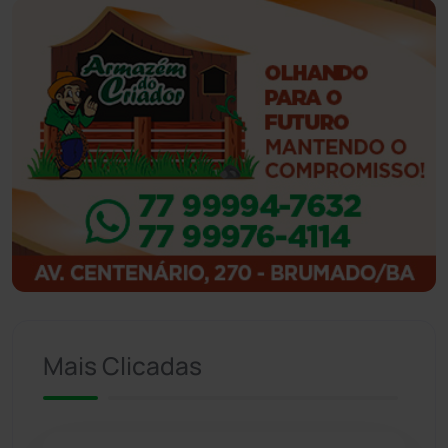
Ibiassucê
(167)
Ibicoara
(221)
Ibipitanga
(116)
Ibitiara
(32)
Igaporã
(218)
Ituaçu
(256)
Iuiu
(173)
Mais Clicadas
Jacaraci
(97)