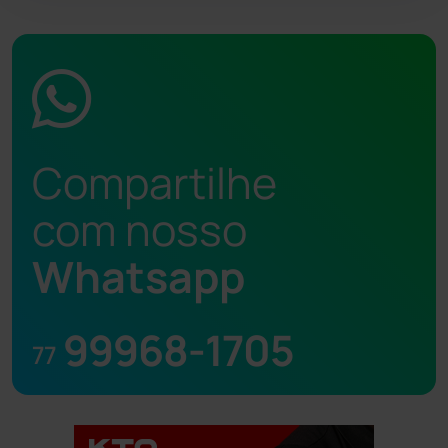
Compartilhe
com nosso
Whatsapp
99968-1705
77