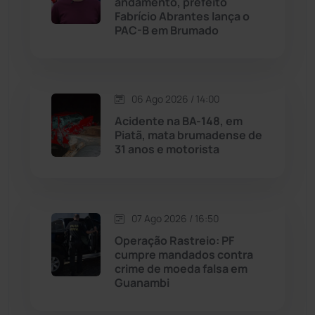
andamento, prefeito
Fabrício Abrantes lança o
PAC-B em Brumado
Malhada de Pedras
(508)
Matina
(71)
06 Ago 2026 / 14:00
Mortugaba
(31)
Acidente na BA-148, em
Piatã, mata brumadense de
31 anos e motorista
Mundo
(437)
Oliveira dos Brejinhos
(67)
07 Ago 2026 / 16:50
Palmas de Monte Alto
(262)
Operação Rastreio: PF
cumpre mandados contra
Paramirim
(342)
crime de moeda falsa em
Guanambi
Pindaí
(103)