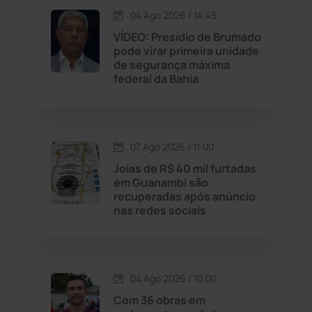
Jequié
(314)
04 Ago 2026 / 14:45
VÍDEO: Presídio de Brumado
Jussiape
(98)
pode virar primeira unidade
de segurança máxima
Justiça
(1470)
federal da Bahia
Lagoa Real
(182)
07 Ago 2026 / 11:00
Licínio de Almeida
(118)
Joias de R$ 40 mil furtadas
em Guanambi são
Livramento de Nossa...
(1338)
recuperadas após anúncio
nas redes sociais
Macaúbas
(715)
Maetinga
(101)
04 Ago 2026 / 10:00
Com 36 obras em
Malhada
(82)