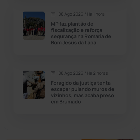
Economia
(1235)
08 Ago 2026 / Há 1 hora
Educação
(232)
MP faz plantão de
fiscalização e reforça
segurança na Romaria de
Érico Cardoso
(82)
Bom Jesus da Lapa
Esportes
(522)
08 Ago 2026 / Há 2 horas
Eventos
(24)
Foragido da justiça tenta
escapar pulando muros de
Feira da Mata
(23)
vizinhos, mas acaba preso
em Brumado
Guajeru
(130)
Guanambi
(3498)