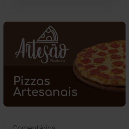
Piripá
(90)
Planalto
(59)
Poções
(182)
Polícia Civil
(59)
Polícia Militar
(27)
Política
(03)
Presidente Jânio Qu...
(125)
Riacho de Santana
(309)
Comentários