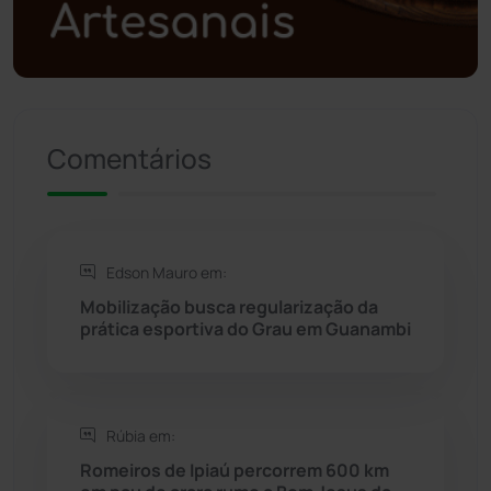
Política
(03)
Presidente Jânio Qu...
(125)
Riacho de Santana
(309)
Comentários
Rio de Contas
(410)
Rio do Antônio
(203)
Edson Mauro em:
Mobilização busca regularização da
Rio do Pires
(97)
prática esportiva do Grau em Guanambi
Saúde
(2427)
Rúbia em:
Seabra
(49)
Romeiros de Ipiaú percorrem 600 km