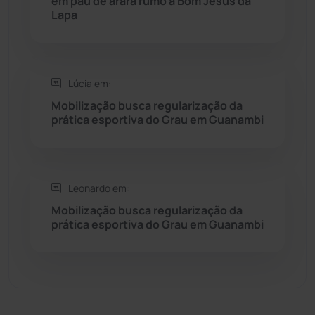
em pau de arara rumo a Bom Jesus da
Sebastião Laranjeiras
(96)
Lapa
Sítio do Mato
(42)
Sudoeste Baiano
(1530)
Lúcia em:
Mobilização busca regularização da
prática esportiva do Grau em Guanambi
Tanhaçu
(425)
Tanque Novo
(126)
Leonardo em:
Tecnologia
(12)
Mobilização busca regularização da
prática esportiva do Grau em Guanambi
Urandi
(155)
Vitória da Conquista
(2513)