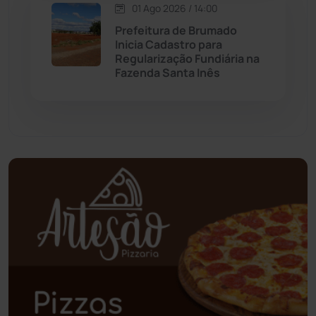
01 Ago 2026 / 14:00
Palmas de Monte Alto
(260)
Prefeitura de Brumado
Inicia Cadastro para
Paramirim
(342)
Regularização Fundiária na
Fazenda Santa Inês
Pindaí
(103)
Piripá
(90)
Planalto
(59)
Poções
(182)
Polícia Civil
(55)
Polícia Militar
(27)