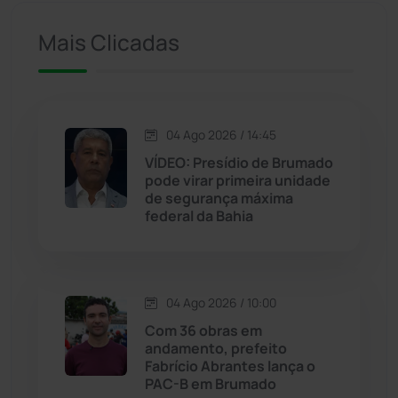
Iuiu
(173)
Mais Clicadas
Jacaraci
(97)
Jequié
(311)
04 Ago 2026 / 14:45
VÍDEO: Presídio de Brumado
pode virar primeira unidade
Jussiape
(97)
de segurança máxima
federal da Bahia
Justiça
(1464)
Lagoa Real
(182)
04 Ago 2026 / 10:00
Licínio de Almeida
(118)
Com 36 obras em
andamento, prefeito
Fabrício Abrantes lança o
Livramento de Nossa...
(1338)
PAC-B em Brumado