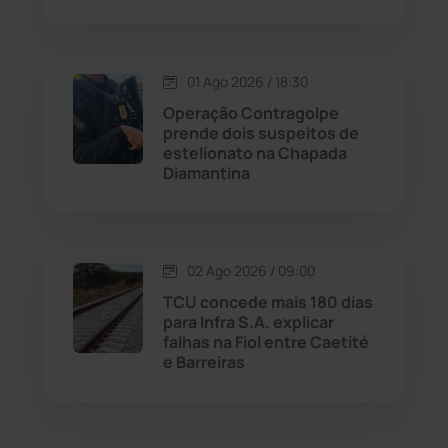
Macaúbas
(713)
01 Ago 2026 / 18:30
Maetinga
(101)
Operação Contragolpe
prende dois suspeitos de
Malhada
(82)
estelionato na Chapada
Diamantina
Malhada de Pedras
(507)
Matina
(71)
02 Ago 2026 / 09:00
TCU concede mais 180 dias
Mortugaba
(31)
para Infra S.A. explicar
falhas na Fiol entre Caetité
Mundo
(436)
e Barreiras
Oliveira dos Brejinhos
(67)