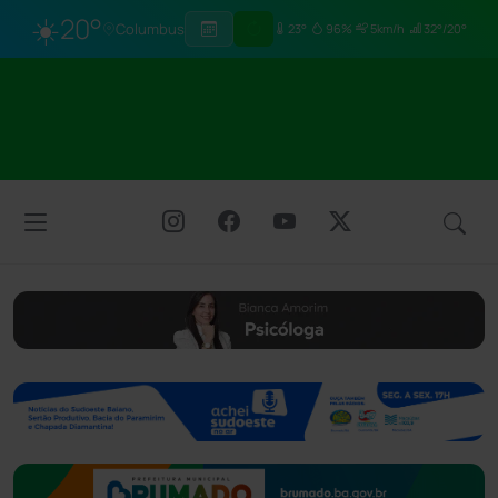
☀️
20°
Columbus
23°
96%
5km/h
32°/20°