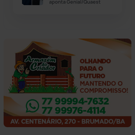
aponta Genial/Quaest
Guajeru
(130)
Guanambi
(3492)
Ibiassucê
(167)
Ibicoara
(220)
Ibipitanga
(116)
Ibitiara
(31)
Igaporã
(217)
Ituaçu
(256)