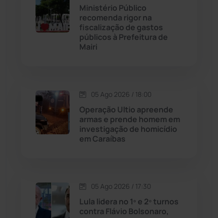
Contendas do Sincorá
(79)
Ministério Público
recomenda rigor na
Cordeiros
(49)
fiscalização de gastos
públicos à Prefeitura de
Mairi
Dom Basílio
(391)
Economia
(1235)
05 Ago 2026 / 18:00
Educação
(231)
Operação Ultio apreende
armas e prende homem em
investigação de homicídio
Érico Cardoso
(82)
em Caraíbas
Esportes
(522)
05 Ago 2026 / 17:30
Eventos
(24)
Lula lidera no 1º e 2º turnos
contra Flávio Bolsonaro,
Feira da Mata
(23)