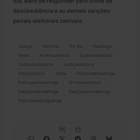
dia, além de responder pelo crime de
desobediência e as demais sanções
penais eleitorais cabíveis.
Justiça
Notícias
Tre-Ba
Maetinga
News
Acheisudoeste
Sudoestebaiano
Sudoestedabahia
Justiçaeleitoral
Eleições2024
Treba
Políticademaetinga
Políticaemmaetinga
161ªzonaeleitoral
Eleiçõesdemaetinga
Eleiçõesemmaetinga
Políticamaetinguense