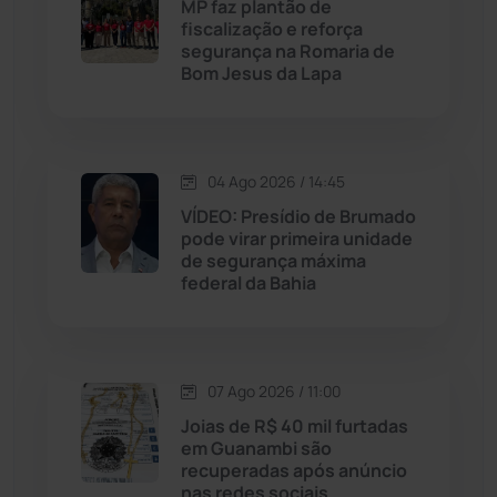
MP faz plantão de
Licínio de Almeida
(118)
fiscalização e reforça
segurança na Romaria de
Bom Jesus da Lapa
Livramento de Nossa...
(1341)
Macaúbas
(716)
04 Ago 2026 / 14:45
Maetinga
(101)
VÍDEO: Presídio de Brumado
pode virar primeira unidade
de segurança máxima
Malhada
(82)
federal da Bahia
Malhada de Pedras
(508)
Matina
(71)
07 Ago 2026 / 11:00
Joias de R$ 40 mil furtadas
em Guanambi são
Mortugaba
(31)
recuperadas após anúncio
nas redes sociais