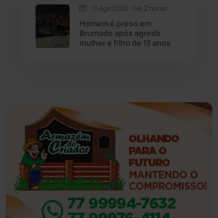
10 Ago 2026 / Há 2 horas
Eventos
(24)
Homem é preso em
Brumado após agredir
mulher e filho de 15 anos
Feira da Mata
(23)
Guajeru
(130)
Guanambi
(3506)
Ibiassucê
(168)
Ibicoara
(221)
Ibipitanga
(116)
Ibitiara
(33)