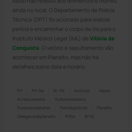
idoso não resistiu aos ferimentos e morreu
ainda no local. O Departamento de Polícia
Técnica (DPT) foi acionado para realizar
perícia e encaminhar o corpo de Íris para o
Instituto Médico Legal (IML) de
Vitória da
Conquista
. O velório e sepultamento vão
acontecer em Planalto, mas não há
detalhes sobre data e horário.
Prf
Prf-Ba
Br-116
Notícias
News
Acheisudoeste
Sudoestebaiano
Sudoestedabahia
Plantãopolicial
Planalto
Delegaciadeplanalto
Prfba
Br116