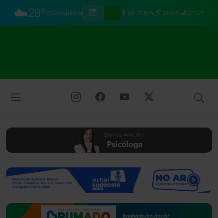
☁️
28°
Columbus
33°
85%
12km/h
27°/21°