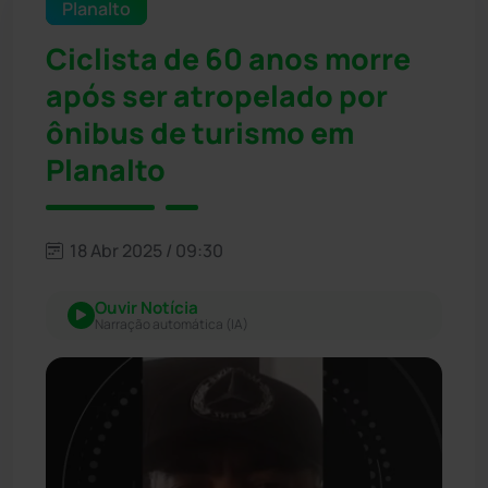
Planalto
Ciclista de 60 anos morre
após ser atropelado por
ônibus de turismo em
Planalto
18 Abr 2025 / 09:30
Ouvir Notícia
Narração automática (IA)