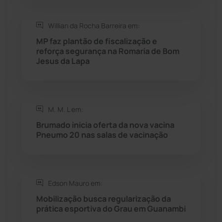
Willian da Rocha Barreira em:
Seabra
(51)
MP faz plantão de fiscalização e
reforça segurança na Romaria de Bom
Sebastião Laranjeiras
(96)
Jesus da Lapa
Sítio do Mato
(42)
Sudoeste Baiano
(1531)
M. M. L em:
Brumado inicia oferta da nova vacina
Pneumo 20 nas salas de vacinação
Tanhaçu
(427)
Tanque Novo
(126)
Edson Mauro em:
Tecnologia
(12)
Mobilização busca regularização da
prática esportiva do Grau em Guanambi
Urandi
(158)