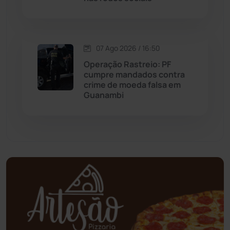
Mundo
(438)
Oliveira dos Brejinhos
(67)
07 Ago 2026 / 16:50
Palmas de Monte Alto
(266)
Operação Rastreio: PF
cumpre mandados contra
crime de moeda falsa em
Paramirim
(343)
Guanambi
Pindaí
(103)
Piripá
(90)
Planalto
(59)
Poções
(182)