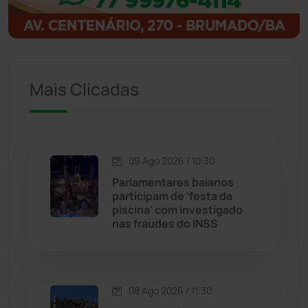
Igaporã
(218)
Ituaçu
(257)
Mais Clicadas
Iuiu
(175)
Jacaraci
(97)
09 Ago 2026 / 10:30
Jequié
(314)
Parlamentares baianos
participam de 'festa da
piscina' com investigado
Jussiape
(98)
nas fraudes do INSS
Justiça
(1475)
Lagoa Real
(182)
08 Ago 2026 / 11:30