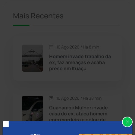
Mais Recentes
Caetanos
(47)
Caetité
(1505)
10 Ago 2026 / Há 8 min
Candiba
(157)
Homem invade trabalho da
ex, faz ameaças e acaba
Cândido Sales
(121)
preso em Ituaçu
Caraíbas
(103)
10 Ago 2026 / Há 38 min
Carinhanha
(300)
Guanambi: Mulher invade
casa do ex, ataca homem
Caturama
(66)
com mordeira e golpe de
faca no pescoço
Chapada Diamantina
(430)