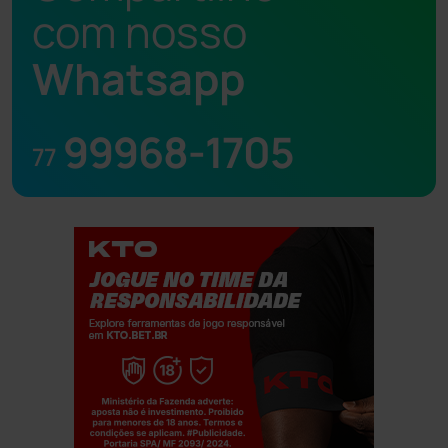
com nosso
Whatsapp
99968-1705
77