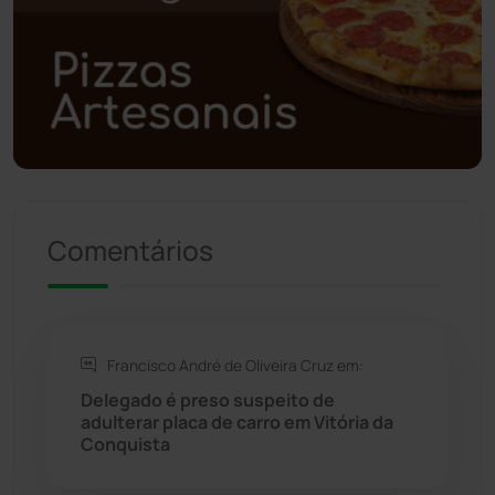
Polícia Civil
(61)
Polícia Militar
(28)
Política
(03)
Presidente Jânio Qu...
(125)
Comentários
Riacho de Santana
(309)
Rio de Contas
(411)
Francisco André de Oliveira Cruz em:
Rio do Antônio
(203)
Delegado é preso suspeito de
adulterar placa de carro em Vitória da
Rio do Pires
(98)
Conquista
Saúde
(2430)