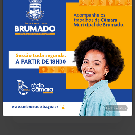
Condeúba
(133)
10 Ago 2026 / Há 1 hora
Adolescente de 16 anos é
Contendas do Sincorá
(80)
apreendido após fazer
'grau' e tentar fugir da PM
Cordeiros
(49)
em Brumado
Dom Basílio
(391)
10 Ago 2026 / Há 1 hora
Economia
(1236)
Cliente usa Pix agendado
por 7 meses, causa
Educação
(232)
prejuízo de R$ 2 mil e é
preso com faca em
Fecha em 8s
Guanambi
Érico Cardoso
(82)
Esportes
(522)