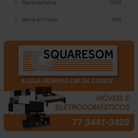
Barra da Estiva
(333)
Barra do Choça
(65)
Belo Campo
(57)
Bom Jesus da Lapa
(510)
Boquira
(152)
Botuporã
(73)
Brasil
(7682)
Brumado
(31970)
Caculé
(697)