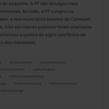
o do esquema. A PF não divulgou mais
criminosa. Ao todo, a PF cumpriu os
or, e nos municípios baianos de Camaçari,
so, três servidores públicos foram afastados
utorizou a quebra de sigilo telefônico do
to dos mandados.
s
Acheisudoeste
Sudoestebaiano
aciadoparamirim
Justiçafederal
a
Prefeituradeibipitanga
anga
Políticadeboquira
Políticaemboquira
icaemibipitanga