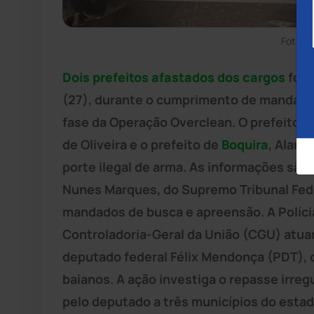
Foto: D
Dois prefeitos afastados dos cargos
fora
(27), durante o cumprimento de mandado
fase da Operação Overclean. O prefeito 
de Oliveira e o prefeito de
Boquira
, Alan 
porte ilegal de arma. As informações são
Nunes Marques, do Supremo Tribunal Fede
mandados de busca e apreensão. A Polícia 
Controladoria-Geral da União (CGU) atua
deputado federal Félix Mendonça (PDT), o
baianos. A ação investiga o repasse irre
pelo deputado a três municípios do estad