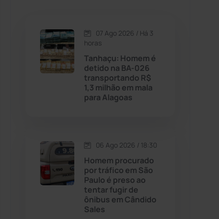
Caetanos
(47)
Caetité
(1504)
07 Ago 2026 / Há 3
horas
Candiba
(157)
Tanhaçu: Homem é
detido na BA-026
transportando R$
Cândido Sales
(121)
1,3 milhão em mala
para Alagoas
Caraíbas
(103)
Carinhanha
(299)
06 Ago 2026 / 18:30
Homem procurado
Caturama
(65)
por tráfico em São
Paulo é preso ao
tentar fugir de
Chapada Diamantina
(430)
ônibus em Cândido
Sales
Condeúba
(133)