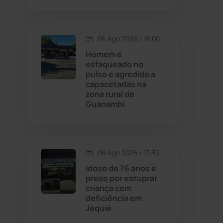
Contendas do Sincorá
(79)
06 Ago 2026 / 18:00
Cordeiros
(49)
Homem é
esfaqueado no
pulso e agredido a
Dom Basílio
(391)
capacetadas na
zona rural de
Guanambi
Economia
(1235)
Educação
(232)
06 Ago 2026 / 17:30
Érico Cardoso
(82)
Idoso de 76 anos é
preso por estuprar
criança com
Esportes
(522)
deficiência em
Jequié
Eventos
(24)