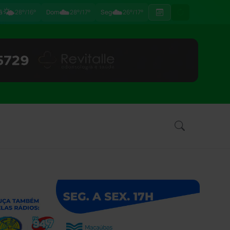
🌤️
☁️
☁️
ã
28°/16°
Dom
28°/17°
Seg
26°/17°