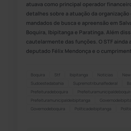
atuava como principal operador financeir
detalhes sobre a atuação da organização 
mandados de busca e apreensão em Salvad
Boquira, Ibipitanga e Paratinga. Além dis
cautelarmente das funções. O STF ainda a
deputado Félix Mendonça e o cumprimen
Boquira
Stf
Ibipitanga
Notícias
New
Sudoestedabahia
Supremotribunalfederal
B
Prefeituradeboquira
Prefeituramunicipaldeboquir
Prefeituramunicipaldeibipitanga
Governodeibipit
Governodeboquira
Políticadeibipitanga
Polít