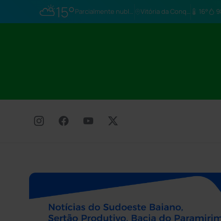
⛅
15°
Parcialmente nublado
Vitória da Conq…
16°
9