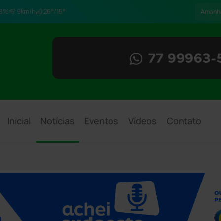
8%
9km/h
26°/15°
Amanh
Inicial
Notícias
Eventos
Vídeos
Contato