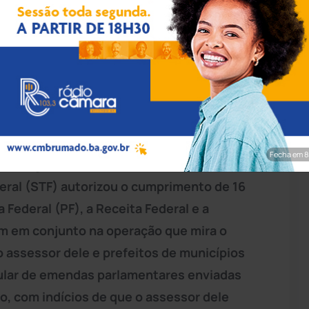
ivulgação/PF
m detidos em flagrante, nesta sexta-feira
s de busca e apreensão no âmbito da quarta
de
Ibipitanga
, Humberto Raimundo Rodrigues
Machado França (PSB), foram detidos por
Fecha em 7
 do Blog da Camila Bomfim. O ministro Kassio
ral (STF) autorizou o cumprimento de 16
Federal (PF), a Receita Federal e a
m em conjunto na operação que mira o
 assessor dele e prefeitos de municípios
gular de emendas parlamentares enviadas
o, com indícios de que o assessor dele