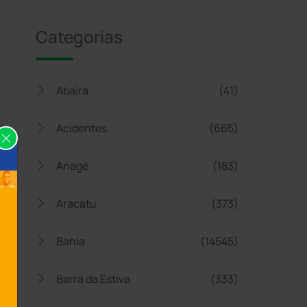
Categorias
Abaíra
(41)
Acidentes
(665)
Anagé
(183)
Aracatu
(373)
Bahia
(14545)
Barra da Estiva
(333)