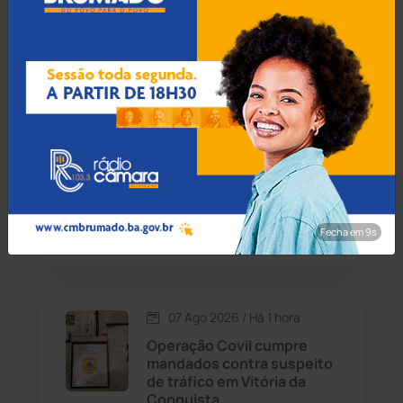
Candiba
(157)
Suspeito de chefiar tráfico
em Jequié é localizado e
Cândido Sales
(121)
preso em Salvador
Caraíbas
(103)
07 Ago 2026 / Há 52 min
Carinhanha
(299)
Macaúbas lidera ranking do
Ideb 2025 entre municípios
Caturama
(65)
baianos acima de 40 mil
habitantes
Fecha em 8s
Chapada Diamantina
(430)
Condeúba
(133)
07 Ago 2026 / Há 1 hora
Operação Covil cumpre
Contendas do Sincorá
(79)
mandados contra suspeito
de tráfico em Vitória da
Cordeiros
(49)
Conquista