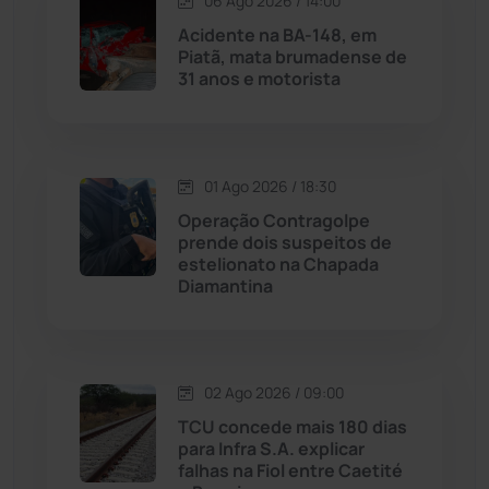
06 Ago 2026 / 14:00
Maetinga
(101)
Acidente na BA-148, em
Piatã, mata brumadense de
31 anos e motorista
Malhada
(82)
Malhada de Pedras
(507)
01 Ago 2026 / 18:30
Matina
(71)
Operação Contragolpe
prende dois suspeitos de
estelionato na Chapada
Mortugaba
(31)
Diamantina
Mundo
(436)
Oliveira dos Brejinhos
(67)
02 Ago 2026 / 09:00
TCU concede mais 180 dias
Palmas de Monte Alto
(260)
para Infra S.A. explicar
falhas na Fiol entre Caetité