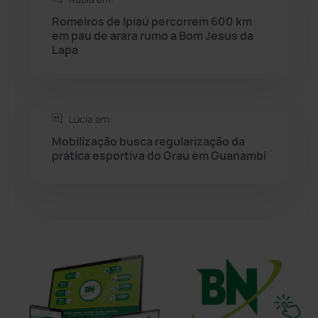
Sítio do Mato
(42)
Romeiros de Ipiaú percorrem 600 km
em pau de arara rumo a Bom Jesus da
Sudoeste Baiano
(1530)
Lapa
Tanhaçu
(426)
Tanque Novo
(126)
Lúcia em:
Mobilização busca regularização da
prática esportiva do Grau em Guanambi
Tecnologia
(12)
Urandi
(156)
Vitória da Conquista
(2514)