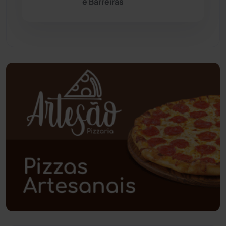
e Barreiras
Paramirim
(342)
Pindaí
(103)
Piripá
(90)
Planalto
(59)
Poções
(182)
Polícia Civil
(57)
Polícia Militar
(27)
Política
(03)