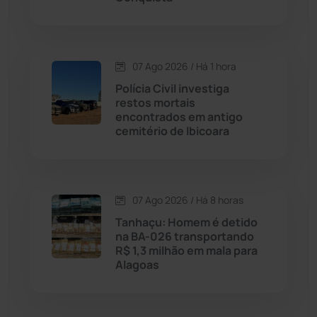
Dom Basílio
(391)
07 Ago 2026 / Há 1 hora
Economia
(1235)
Polícia Civil investiga
restos mortais
Educação
(232)
encontrados em antigo
cemitério de Ibicoara
Érico Cardoso
(82)
Esportes
(522)
07 Ago 2026 / Há 8 horas
Tanhaçu: Homem é detido
Eventos
(24)
na BA-026 transportando
R$ 1,3 milhão em mala para
Alagoas
Feira da Mata
(23)
Guajeru
(130)