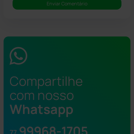
Compartilhe
com nosso
Whatsapp
99968-1705
77