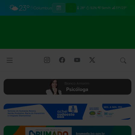
🌤️
23°
Columbus
28°
92%
5km/h
31°/23°