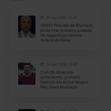
Jacaraci
(97)
04 Ago 2026 / 14:45
Jequié
(314)
VÍDEO: Presídio de Brumado
pode virar primeira unidade
de segurança máxima
Jussiape
(97)
federal da Bahia
Justiça
(1466)
Lagoa Real
(182)
04 Ago 2026 / 10:00
Com 36 obras em
Licínio de Almeida
(118)
andamento, prefeito
Fabrício Abrantes lança o
PAC-B em Brumado
Livramento de Nossa...
(1338)
Macaúbas
(714)