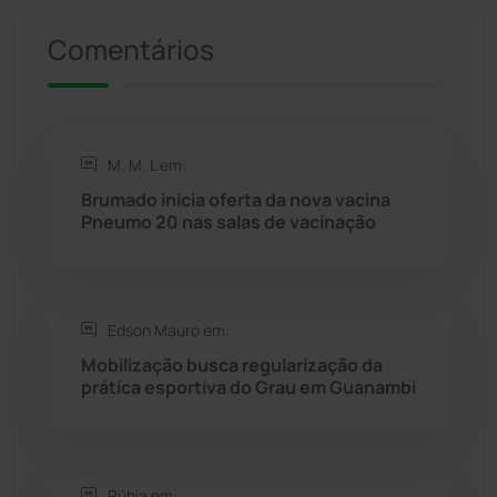
Presidente Jânio Qu...
(125)
Comentários
Riacho de Santana
(309)
Rio de Contas
(410)
M. M. L em:
Rio do Antônio
(203)
Brumado inicia oferta da nova vacina
Pneumo 20 nas salas de vacinação
Rio do Pires
(98)
Saúde
(2427)
Edson Mauro em:
Mobilização busca regularização da
Seabra
(50)
prática esportiva do Grau em Guanambi
Sebastião Laranjeiras
(96)
Rúbia em: