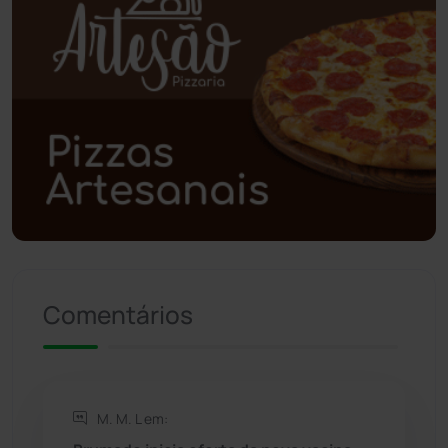
Poções
(182)
Polícia Civil
(58)
Polícia Militar
(27)
Política
(03)
Presidente Jânio Qu...
(125)
Riacho de Santana
(309)
Comentários
Rio de Contas
(410)
Rio do Antônio
(203)
M. M. L em:
Rio do Pires
(98)