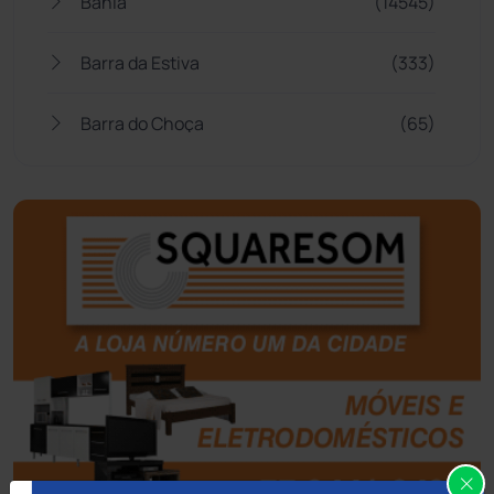
Bahia
(14545)
Barra da Estiva
(333)
Barra do Choça
(65)
Belo Campo
(57)
Bom Jesus da Lapa
(507)
Boquira
(152)
Botuporã
(72)
Brasil
(7680)
Brumado
(31958)