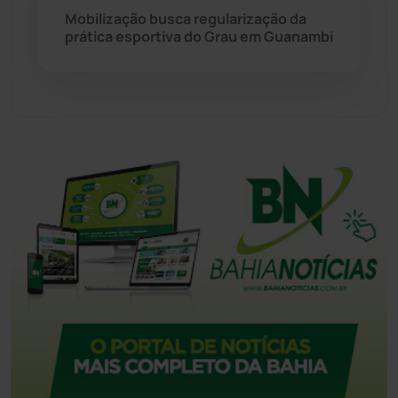
Mobilização busca regularização da
Urandi
(157)
prática esportiva do Grau em Guanambi
Vitória da Conquista
(2514)