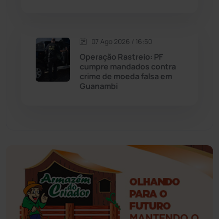
Esportes
(522)
07 Ago 2026 / 16:50
Eventos
(24)
Operação Rastreio: PF
cumpre mandados contra
Feira da Mata
(23)
crime de moeda falsa em
Guanambi
Guajeru
(130)
Guanambi
(3498)
Ibiassucê
(167)
Ibicoara
(221)
Ibipitanga
(116)