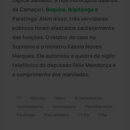
de Camaçari,
Boquira
,
Ibipitanga
e
Paratinga. Além disso, três servidores
públicos foram afastados cautelarmente
das funções. O relator do caso no
Supremo é o ministro Kassio Nunes
Marques. Ele autorizou a quebra de sigilo
telefônico do deputado Félix Mendonça e
o cumprimento dos mandados.
Pf
Notícias
News
Acheisudoeste
Oestedabahia
Oestebaiano
Plantãopolicial
Paratinga
Políciafederal
Pf-Ba
Pfba