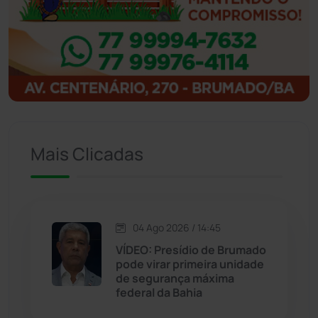
Ibitiara
(32)
Igaporã
(218)
Ituaçu
(256)
Iuiu
(173)
Mais Clicadas
Jacaraci
(97)
Jequié
(314)
04 Ago 2026 / 14:45
VÍDEO: Presídio de Brumado
Jussiape
(97)
pode virar primeira unidade
de segurança máxima
Justiça
(1470)
federal da Bahia