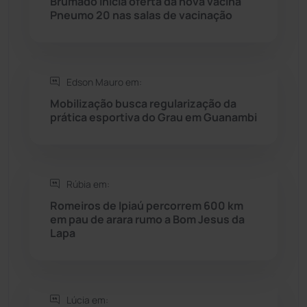
Brumado inicia oferta da nova vacina
Pneumo 20 nas salas de vacinação
Saúde
(2427)
Seabra
(50)
Edson Mauro em:
Mobilização busca regularização da
Sebastião Laranjeiras
(96)
prática esportiva do Grau em Guanambi
Sítio do Mato
(42)
Sudoeste Baiano
(1530)
Rúbia em:
Romeiros de Ipiaú percorrem 600 km
em pau de arara rumo a Bom Jesus da
Tanhaçu
(426)
Lapa
Tanque Novo
(126)
Tecnologia
(12)
Lúcia em: