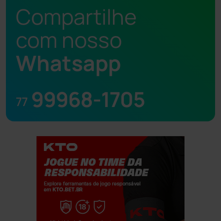
Compartilhe
com nosso
Whatsapp
99968-1705
77