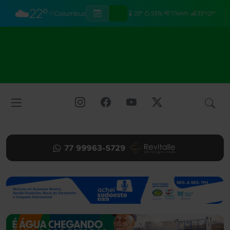
☁️
22°
Columbus
23°
93%
17km/h
33°/21°