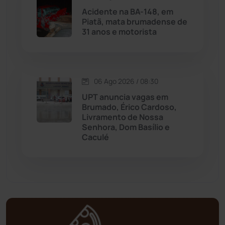
Mortugaba
(31)
Acidente na BA-148, em
Piatã, mata brumadense de
31 anos e motorista
Mundo
(437)
Oliveira dos Brejinhos
(67)
06 Ago 2026 / 08:30
Palmas de Monte Alto
(261)
UPT anuncia vagas em
Brumado, Érico Cardoso,
Paramirim
(342)
Livramento de Nossa
Senhora, Dom Basílio e
Caculé
Pindaí
(103)
Piripá
(90)
Planalto
(59)