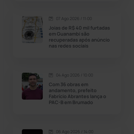
Lagoa Real
(182)
07 Ago 2026 / 11:00
Licínio de Almeida
(118)
Joias de R$ 40 mil furtadas
em Guanambi são
Livramento de Nossa...
(1338)
recuperadas após anúncio
nas redes sociais
Macaúbas
(714)
Maetinga
(101)
04 Ago 2026 / 10:00
Com 36 obras em
Malhada
(82)
andamento, prefeito
Fabrício Abrantes lança o
PAC-B em Brumado
Malhada de Pedras
(508)
Matina
(71)
06 Ago 2026 / 14:00