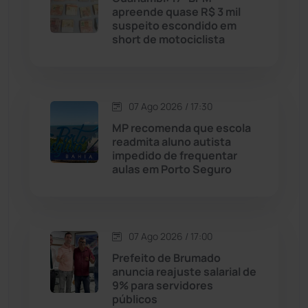
apreende quase R$ 3 mil
suspeito escondido em
Chapada Diamantina
(430)
short de motociclista
Condeúba
(133)
Contendas do Sincorá
(79)
07 Ago 2026 / 17:30
MP recomenda que escola
Cordeiros
(49)
readmita aluno autista
impedido de frequentar
aulas em Porto Seguro
Dom Basílio
(391)
Economia
(1235)
07 Ago 2026 / 17:00
Educação
(232)
Prefeito de Brumado
anuncia reajuste salarial de
9% para servidores
Érico Cardoso
(82)
públicos