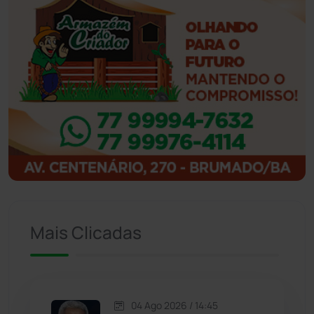
Ibiassucê
(167)
Ibicoara
(220)
Ibipitanga
(116)
Ibitiara
(32)
Igaporã
(218)
Ituaçu
(256)
Mais Clicadas
Iuiu
(173)
Jacaraci
(97)
04 Ago 2026 / 14:45