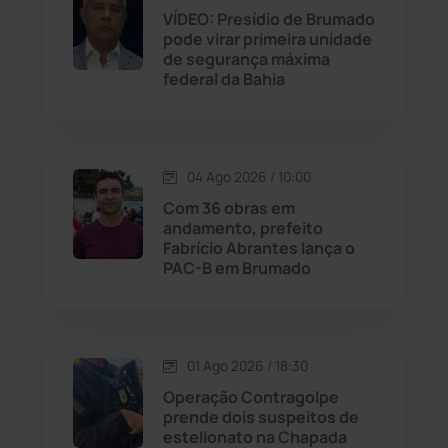
VÍDEO: Presídio de Brumado
Jequié
(313)
pode virar primeira unidade
de segurança máxima
federal da Bahia
Jussiape
(97)
Justiça
(1466)
04 Ago 2026 / 10:00
Lagoa Real
(182)
Com 36 obras em
andamento, prefeito
Licínio de Almeida
(118)
Fabrício Abrantes lança o
PAC-B em Brumado
Livramento de Nossa...
(1338)
Macaúbas
(713)
01 Ago 2026 / 18:30
Operação Contragolpe
Maetinga
(101)
prende dois suspeitos de
estelionato na Chapada