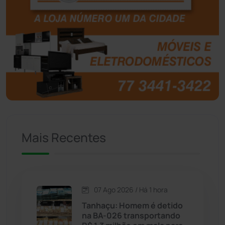
Boquira
(152)
Botuporã
(72)
Brasil
(7679)
Brumado
(31955)
Caculé
(696)
Mais Recentes
Caetanos
(47)
Caetité
(1504)
07 Ago 2026 / Há 1 hora
Candiba
(157)
Tanhaçu: Homem é detido
na BA-026 transportando
Cândido Sales
(121)