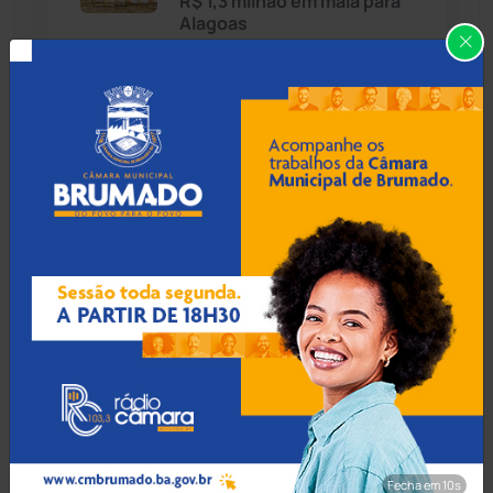
R$ 1,3 milhão em mala para
Alagoas
Caraíbas
(103)
Carinhanha
(299)
06 Ago 2026 / 18:30
Homem procurado por
Caturama
(65)
tráfico em São Paulo é
preso ao tentar fugir de
ônibus em Cândido Sales
Chapada Diamantina
(430)
Condeúba
(133)
06 Ago 2026 / 18:00
Contendas do Sincorá
(79)
Homem é esfaqueado no
pulso e agredido a
Cordeiros
(49)
capacetadas na zona rural
de Guanambi
Dom Basílio
(391)
Fecha em 8s