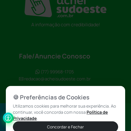
A informação com credibilidade!
Fale/Anuncie Conosco
(77) 99968-1705
redacao@acheisudoeste.com.br
🍪 Preferências de Cookies
Utilizamos cookies para melhorar sua experiência. Ao
continuar, você concorda com nossa
Política de
Política de
Achei Sudoeste
Privacidade
.
Privacidade
© 2026 - Todos
Concordar e Fechar
os direitos