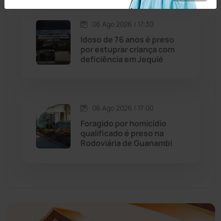
Economia
(1235)
06 Ago 2026 / 17:30
Idoso de 76 anos é preso
Educação
(232)
por estuprar criança com
deficiência em Jequié
Érico Cardoso
(82)
Esportes
(522)
06 Ago 2026 / 17:00
Foragido por homicídio
Eventos
(24)
qualificado é preso na
Rodoviária de Guanambi
Feira da Mata
(23)
Guajeru
(130)
Guanambi
(3494)