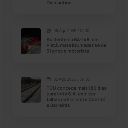
Diamantina
Malhada
(82)
Malhada de Pedras
(507)
06 Ago 2026 / 14:00
Matina
(71)
Acidente na BA-148, em
Piatã, mata brumadense de
31 anos e motorista
Mortugaba
(31)
Mundo
(436)
02 Ago 2026 / 09:00
Oliveira dos Brejinhos
(67)
TCU concede mais 180 dias
para Infra S.A. explicar
Palmas de Monte Alto
(260)
falhas na Fiol entre Caetité
e Barreiras
Paramirim
(342)