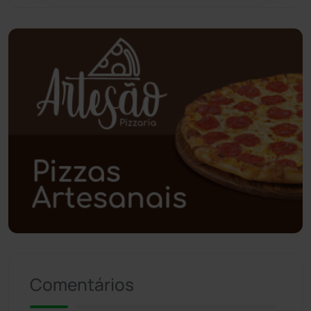
Pindaí
(103)
Piripá
(90)
Planalto
(59)
Poções
(182)
Polícia Civil
(57)
Polícia Militar
(27)
Política
(03)
Presidente Jânio Qu...
(125)
Comentários