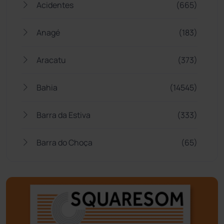
Acidentes
(665)
Anagé
(183)
Aracatu
(373)
Bahia
(14545)
Barra da Estiva
(333)
Barra do Choça
(65)
Belo Campo
(57)
Bom Jesus da Lapa
(505)