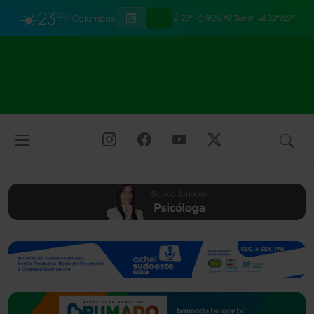
☀️
23°
Columbus
28°
95%
3km/h
32°/22°