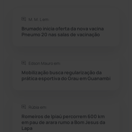
Riacho de Santana
(309)
Rio de Contas
(410)
M. M. L em:
Brumado inicia oferta da nova vacina
Rio do Antônio
(203)
Pneumo 20 nas salas de vacinação
Rio do Pires
(98)
Edson Mauro em:
Saúde
(2427)
Mobilização busca regularização da
prática esportiva do Grau em Guanambi
Seabra
(50)
Sebastião Laranjeiras
(96)
Rúbia em:
Sítio do Mato
(42)
Romeiros de Ipiaú percorrem 600 km
em pau de arara rumo a Bom Jesus da
Lapa
Sudoeste Baiano
(1530)