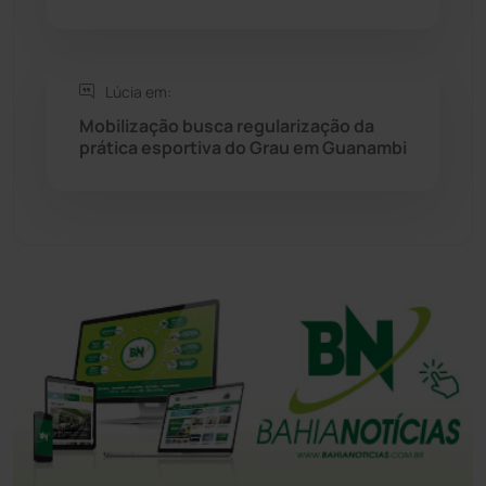
Tanhaçu
(426)
Lúcia em:
Tanque Novo
(126)
Mobilização busca regularização da
prática esportiva do Grau em Guanambi
Tecnologia
(12)
Urandi
(156)
Vitória da Conquista
(2513)