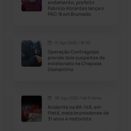
andamento, prefeito
Licínio de Almeida
(118)
Fabrício Abrantes lança o
PAC-B em Brumado
Livramento de Nossa...
(1338)
Macaúbas
(713)
01 Ago 2026 / 18:30
Operação Contragolpe
Maetinga
(101)
prende dois suspeitos de
estelionato na Chapada
Diamantina
Malhada
(82)
Malhada de Pedras
(507)
06 Ago 2026 / Há 9 horas
Matina
(71)
Acidente na BA-148, em
Piatã, mata brumadense de
31 anos e motorista
Mortugaba
(31)