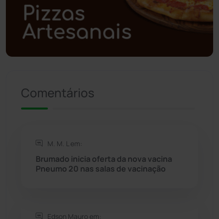
Polícia Civil
(57)
Polícia Militar
(27)
Política
(03)
Presidente Jânio Qu...
(125)
Comentários
Riacho de Santana
(309)
Rio de Contas
(410)
M. M. L em:
Brumado inicia oferta da nova vacina
Rio do Antônio
(203)
Pneumo 20 nas salas de vacinação
Rio do Pires
(98)
Edson Mauro em: