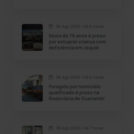
Condeúba
(133)
06 Ago 2026 / Há 6 horas
Contendas do Sincorá
(79)
Idoso de 76 anos é preso
por estuprar criança com
Cordeiros
(49)
deficiência em Jequié
Dom Basílio
(391)
06 Ago 2026 / Há 6 horas
Economia
(1235)
Foragido por homicídio
qualificado é preso na
Educação
(232)
Rodoviária de Guanambi
Érico Cardoso
(82)
06 Ago 2026 / Há 7 horas
Esportes
(522)