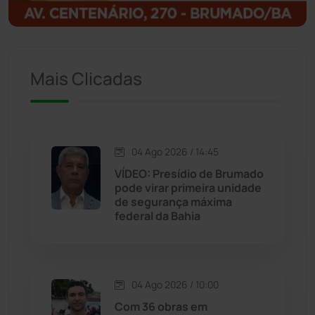
Igaporã
(218)
Ituaçu
(256)
Mais Clicadas
Iuiu
(173)
Jacaraci
(97)
04 Ago 2026 / 14:45
VÍDEO: Presídio de Brumado
Jequié
(313)
pode virar primeira unidade
de segurança máxima
federal da Bahia
Jussiape
(97)
Justiça
(1466)
04 Ago 2026 / 10:00
Lagoa Real
(182)
Com 36 obras em