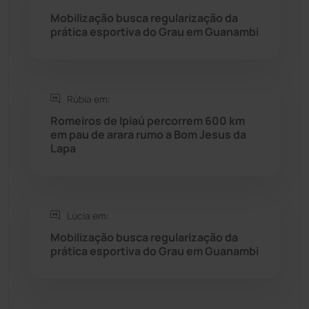
Saúde
(2427)
Mobilização busca regularização da
prática esportiva do Grau em Guanambi
Seabra
(50)
Sebastião Laranjeiras
(96)
Rúbia em:
Sítio do Mato
(42)
Romeiros de Ipiaú percorrem 600 km
em pau de arara rumo a Bom Jesus da
Lapa
Sudoeste Baiano
(1530)
Tanhaçu
(425)
Lúcia em:
Tanque Novo
(126)
Mobilização busca regularização da
prática esportiva do Grau em Guanambi
Tecnologia
(12)
Urandi
(156)