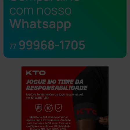
com nosso
Whatsapp
99968-1705
77