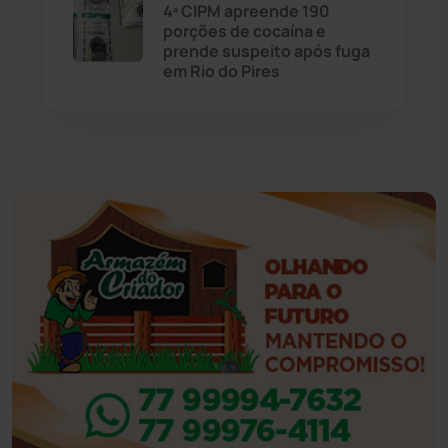
4ª CIPM apreende 190
porções de cocaína e
Eventos
(24)
prende suspeito após fuga
em Rio do Pires
Feira da Mata
(23)
Guajeru
(130)
Guanambi
(3494)
Ibiassucê
(167)
Ibicoara
(220)
Ibipitanga
(116)
Ibitiara
(32)