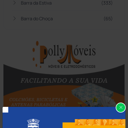
Barra da Estiva
(333)
Barra do Choça
(65)
Belo Campo
(57)
Bom Jesus da Lapa
(505)
Boquira
(152)
Botuporã
(72)
Brasil
(7679)
Brumado
(31955)