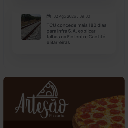
Mundo
(436)
02 Ago 2026 / 09:00
Oliveira dos Brejinhos
(67)
TCU concede mais 180 dias
para Infra S.A. explicar
Palmas de Monte Alto
(260)
falhas na Fiol entre Caetité
e Barreiras
Paramirim
(342)
Pindaí
(103)
Piripá
(90)
Planalto
(59)
Poções
(182)