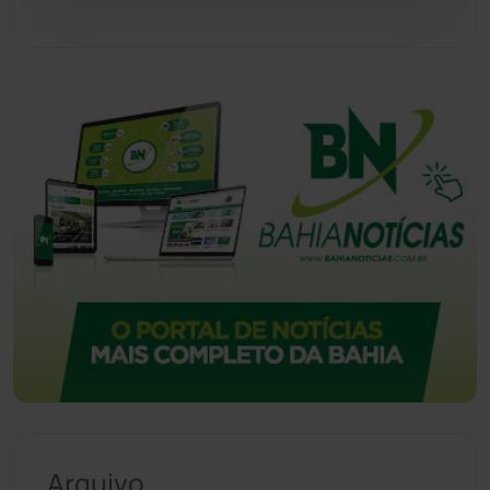
Urandi
(157)
Vitória da Conquista
(2514)
Arquivo