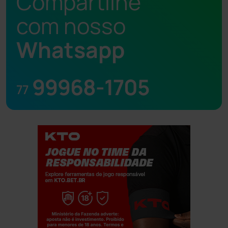
Compartilhe
com nosso
Whatsapp
99968-1705
77