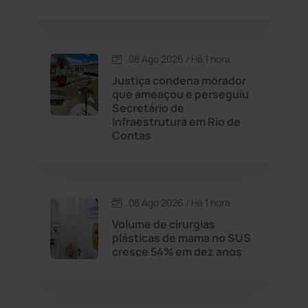
Chapada Diamantina
(430)
Condeúba
(133)
08 Ago 2026 / Há 1 hora
Justiça condena morador
Contendas do Sincorá
(79)
que ameaçou e perseguiu
Secretário de
Cordeiros
(49)
Infraestrutura em Rio de
Contas
Dom Basílio
(391)
Economia
(1235)
08 Ago 2026 / Há 1 hora
Volume de cirurgias
Educação
(232)
plásticas de mama no SUS
cresce 54% em dez anos
Érico Cardoso
(82)