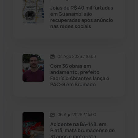
Joias de R$ 40 mil furtadas
Licínio de Almeida
(118)
em Guanambi são
recuperadas após anúncio
nas redes sociais
Livramento de Nossa...
(1338)
Macaúbas
(714)
04 Ago 2026 / 10:00
Maetinga
(101)
Com 36 obras em
andamento, prefeito
Fabrício Abrantes lança o
Malhada
(82)
PAC-B em Brumado
Malhada de Pedras
(508)
Matina
(71)
06 Ago 2026 / 14:00
Acidente na BA-148, em
Piatã, mata brumadense de
Mortugaba
(31)
31 anos e motorista