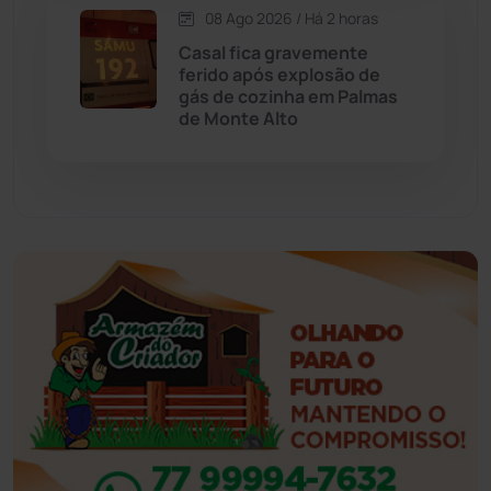
Esportes
(522)
08 Ago 2026 / Há 2 horas
Casal fica gravemente
Eventos
(24)
ferido após explosão de
gás de cozinha em Palmas
de Monte Alto
Feira da Mata
(23)
Guajeru
(130)
Guanambi
(3498)
Ibiassucê
(167)
Ibicoara
(221)
Ibipitanga
(116)
Ibitiara
(32)