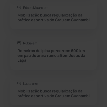
Saúde
(2429)
Edson Mauro em:
Mobilização busca regularização da
Seabra
(50)
prática esportiva do Grau em Guanambi
Sebastião Laranjeiras
(96)
Rúbia em:
Sítio do Mato
(42)
Romeiros de Ipiaú percorrem 600 km
em pau de arara rumo a Bom Jesus da
Sudoeste Baiano
(1530)
Lapa
Tanhaçu
(426)
Tanque Novo
(126)
Lúcia em:
Mobilização busca regularização da
prática esportiva do Grau em Guanambi
Tecnologia
(12)