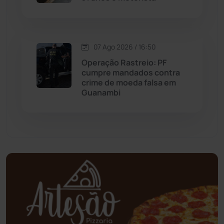
Mundo
(437)
Oliveira dos Brejinhos
(67)
07 Ago 2026 / 16:50
Operação Rastreio: PF
Palmas de Monte Alto
(262)
cumpre mandados contra
crime de moeda falsa em
Guanambi
Paramirim
(342)
Pindaí
(103)
Piripá
(90)
Planalto
(59)
Poções
(182)