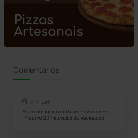
Polícia Civil
(59)
Polícia Militar
(27)
Política
(03)
Presidente Jânio Qu...
(125)
Comentários
Riacho de Santana
(309)
Rio de Contas
(411)
M. M. L em:
Rio do Antônio
(203)
Brumado inicia oferta da nova vacina
Pneumo 20 nas salas de vacinação
Rio do Pires
(98)