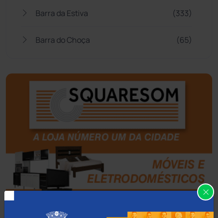
Barra da Estiva
(333)
Barra do Choça
(65)
Belo Campo
(57)
Bom Jesus da Lapa
(508)
Boquira
(152)
Botuporã
(72)
Brasil
(7680)
Brumado
(31959)