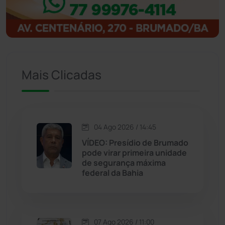
Igaporã
(218)
Ituaçu
(256)
Mais Clicadas
Iuiu
(173)
Jacaraci
(97)
04 Ago 2026 / 14:45
Jequié
(314)
VÍDEO: Presídio de Brumado
pode virar primeira unidade
de segurança máxima
Jussiape
(98)
federal da Bahia
Justiça
(1470)
Lagoa Real
(182)
07 Ago 2026 / 11:00