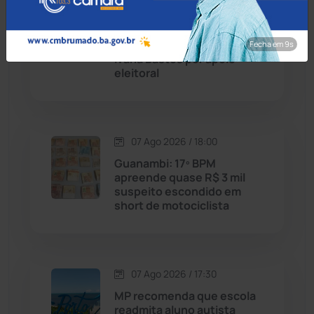
Candiba
(157)
Caculé: Queda de
secretário envolve
Cândido Sales
(121)
articulação de Rui Costa e
Fecha em 8s
Ivana Bastos por apoio
eleitoral
Caraíbas
(103)
Carinhanha
(300)
07 Ago 2026 / 18:00
Caturama
(65)
Guanambi: 17º BPM
apreende quase R$ 3 mil
suspeito escondido em
Chapada Diamantina
(430)
short de motociclista
Condeúba
(133)
Contendas do Sincorá
(79)
07 Ago 2026 / 17:30
MP recomenda que escola
Cordeiros
(49)
readmita aluno autista