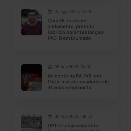
Maetinga
(101)
04 Ago 2026 / 10:00
Com 36 obras em
Malhada
(82)
andamento, prefeito
Fabrício Abrantes lança o
PAC-B em Brumado
Malhada de Pedras
(508)
Matina
(71)
06 Ago 2026 / 14:00
Mortugaba
(31)
Acidente na BA-148, em
Piatã, mata brumadense de
31 anos e motorista
Mundo
(437)
Oliveira dos Brejinhos
(67)
06 Ago 2026 / 08:30
Palmas de Monte Alto
(261)
UPT anuncia vagas em