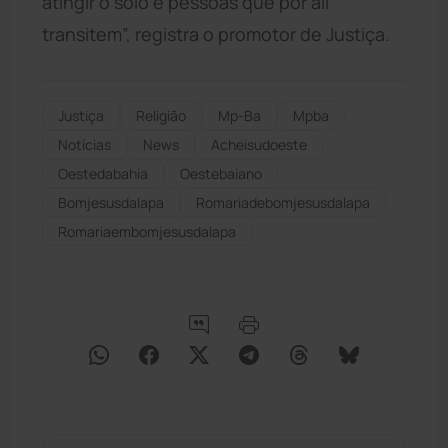
atingir o solo e pessoas que por ali
transitem”, registra o promotor de Justiça.
Justiça
Religião
Mp-Ba
Mpba
Notícias
News
Acheisudoeste
Oestedabahia
Oestebaiano
Bomjesusdalapa
Romariadebomjesusdalapa
Romariaembomjesusdalapa