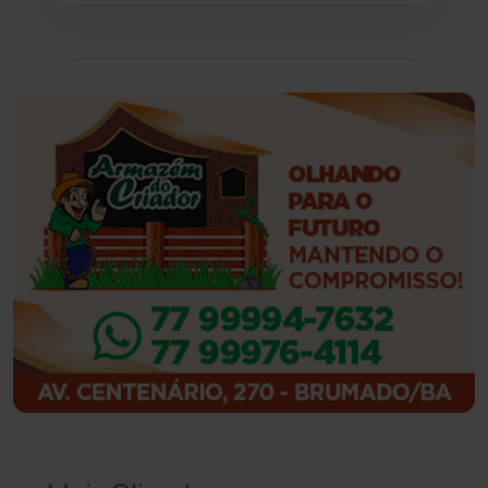
Guanambi
(3498)
Ibiassucê
(167)
Ibicoara
(221)
Ibipitanga
(116)
Ibitiara
(32)
Igaporã
(218)
Ituaçu
(256)
Iuiu
(173)