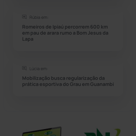
Sítio do Mato
(42)
Sudoeste Baiano
(1530)
Rúbia em:
Romeiros de Ipiaú percorrem 600 km
em pau de arara rumo a Bom Jesus da
Tanhaçu
(426)
Lapa
Tanque Novo
(126)
Tecnologia
(12)
Lúcia em:
Mobilização busca regularização da
Urandi
(157)
prática esportiva do Grau em Guanambi
Vitória da Conquista
(2514)