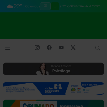
☁️
22°
Columbus
23°
92%
16km/h
33°/21°