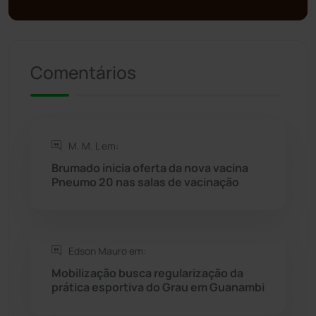
Presidente Jânio Qu...
(125)
Riacho de Santana
(309)
Comentários
Rio de Contas
(410)
Rio do Antônio
(203)
M. M. L em:
Rio do Pires
(98)
Brumado inicia oferta da nova vacina
Pneumo 20 nas salas de vacinação
Saúde
(2427)
Seabra
(50)
Edson Mauro em:
Mobilização busca regularização da
Sebastião Laranjeiras
(96)
prática esportiva do Grau em Guanambi