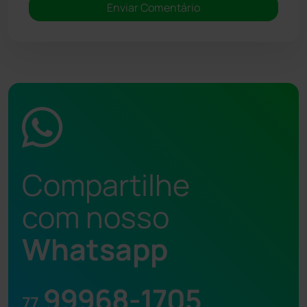
Compartilhe
com nosso
Whatsapp
99968-1705
77