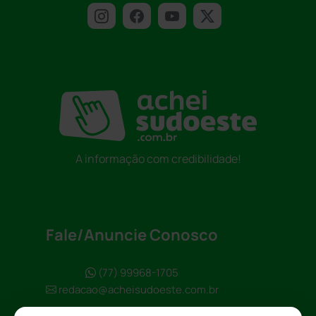
A informação com credibilidade!
Fale/Anuncie Conosco
(77) 99968-1705
redacao@acheisudoeste.com.br