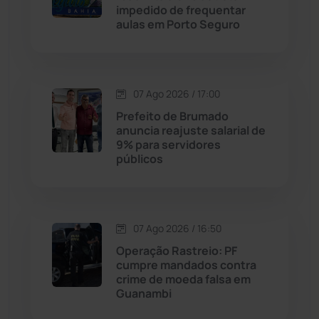
impedido de frequentar
aulas em Porto Seguro
Dom Basílio
(391)
Economia
(1235)
07 Ago 2026 / 17:00
Educação
(232)
Prefeito de Brumado
anuncia reajuste salarial de
9% para servidores
Érico Cardoso
(82)
públicos
Esportes
(522)
07 Ago 2026 / 16:50
Eventos
(24)
Operação Rastreio: PF
cumpre mandados contra
Feira da Mata
(23)
crime de moeda falsa em
Guanambi
Guajeru
(130)