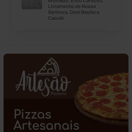
Brumado, Érico Cardoso,
Paramirim
(342)
Livramento de Nossa
Senhora, Dom Basílio e
Caculé
Pindaí
(103)
Piripá
(90)
Planalto
(59)
Poções
(182)
Polícia Civil
(58)
Polícia Militar
(27)
Política
(03)