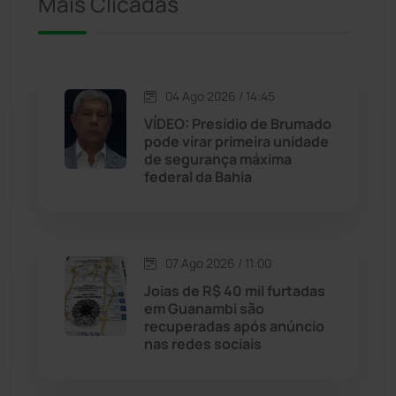
Mais Clicadas
Jacaraci
(97)
Jequié
(314)
04 Ago 2026 / 14:45
VÍDEO: Presídio de Brumado
Jussiape
(97)
pode virar primeira unidade
de segurança máxima
Justiça
(1470)
federal da Bahia
Lagoa Real
(182)
07 Ago 2026 / 11:00
Licínio de Almeida
(118)
Joias de R$ 40 mil furtadas
em Guanambi são
Livramento de Nossa...
(1338)
recuperadas após anúncio
nas redes sociais
Macaúbas
(714)