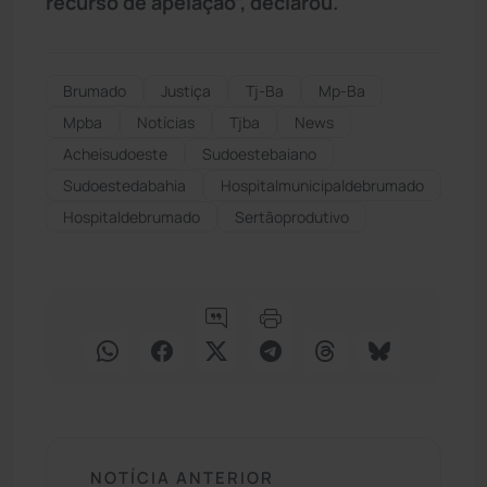
recurso de apelação”, declarou.
Brumado
Justiça
Tj-Ba
Mp-Ba
Mpba
Notícias
Tjba
News
Acheisudoeste
Sudoestebaiano
Sudoestedabahia
Hospitalmunicipaldebrumado
Hospitaldebrumado
Sertãoprodutivo
NOTÍCIA ANTERIOR