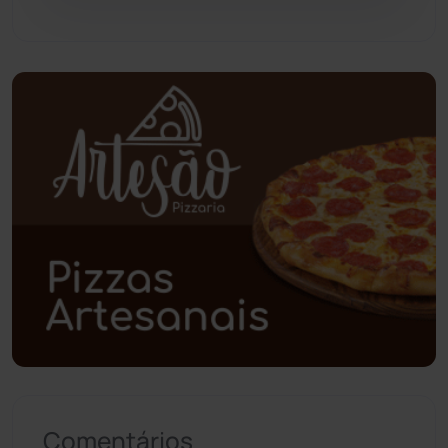
Pindaí
(103)
Piripá
(90)
Planalto
(59)
Poções
(182)
Polícia Civil
(57)
Polícia Militar
(27)
Política
(03)
Presidente Jânio Qu...
(125)
Comentários