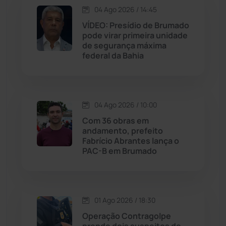
Jacaraci
(97)
04 Ago 2026 / 14:45
VÍDEO: Presídio de Brumado
Jequié
(313)
pode virar primeira unidade
de segurança máxima
federal da Bahia
Jussiape
(97)
Justiça
(1466)
04 Ago 2026 / 10:00
Lagoa Real
(182)
Com 36 obras em
andamento, prefeito
Licínio de Almeida
(118)
Fabrício Abrantes lança o
PAC-B em Brumado
Livramento de Nossa...
(1338)
Macaúbas
(713)
01 Ago 2026 / 18:30
Operação Contragolpe
Maetinga
(101)