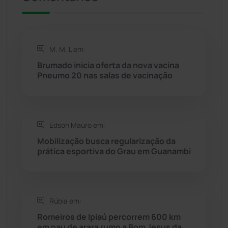
Riacho de Santana
(309)
Rio de Contas
(410)
M. M. L em:
Brumado inicia oferta da nova vacina
Rio do Antônio
(203)
Pneumo 20 nas salas de vacinação
Rio do Pires
(98)
Edson Mauro em:
Saúde
(2427)
Mobilização busca regularização da
prática esportiva do Grau em Guanambi
Seabra
(50)
Sebastião Laranjeiras
(96)
Rúbia em:
Sítio do Mato
(42)
Romeiros de Ipiaú percorrem 600 km
em pau de arara rumo a Bom Jesus da