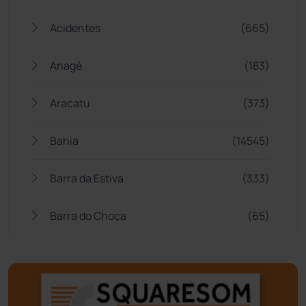
Acidentes
(665)
Anagé
(183)
Aracatu
(373)
Bahia
(14545)
Barra da Estiva
(333)
Barra do Choça
(65)
Belo Campo
(57)
Bom Jesus da Lapa
(505)