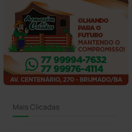
Guanambi
(3494)
Ibiassucê
(167)
Ibicoara
(220)
Ibipitanga
(116)
Ibitiara
(32)
Igaporã
(218)
Ituaçu
(256)
Mais Clicadas
Iuiu
(173)