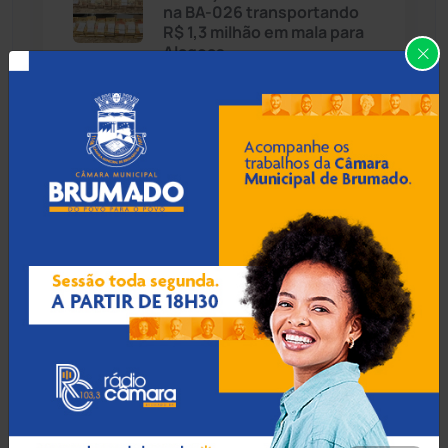
na BA-026 transportando
Cândido Sales
(121)
R$ 1,3 milhão em mala para
Alagoas
Caraíbas
(103)
Carinhanha
(299)
06 Ago 2026 / 18:30
Homem procurado por
Caturama
(65)
tráfico em São Paulo é
preso ao tentar fugir de
ônibus em Cândido Sales
Chapada Diamantina
(430)
Condeúba
(133)
06 Ago 2026 / 18:00
Contendas do Sincorá
(79)
Homem é esfaqueado no
pulso e agredido a
Cordeiros
(49)
capacetadas na zona rural
de Guanambi