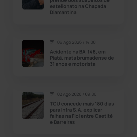
prende dois suspeitos de
estelionato na Chapada
Diamantina
Malhada
(82)
Malhada de Pedras
(507)
06 Ago 2026 / 14:00
Matina
(71)
Acidente na BA-148, em
Piatã, mata brumadense de
31 anos e motorista
Mortugaba
(31)
Mundo
(436)
02 Ago 2026 / 09:00
Oliveira dos Brejinhos
(67)
TCU concede mais 180 dias
para Infra S.A. explicar
Palmas de Monte Alto
(260)
falhas na Fiol entre Caetité
e Barreiras
Paramirim
(342)