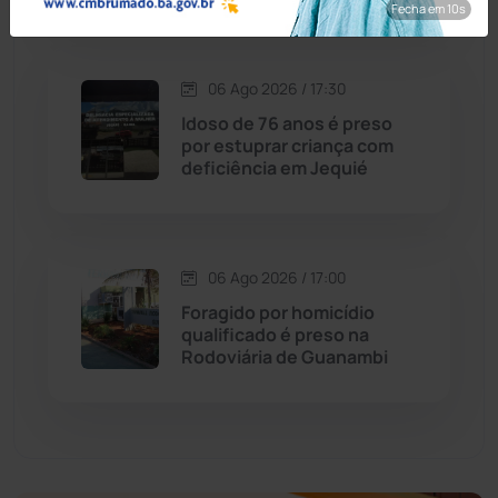
Fecha em 9s
Dom Basílio
(391)
Economia
(1235)
06 Ago 2026 / 17:30
Idoso de 76 anos é preso
Educação
(232)
por estuprar criança com
deficiência em Jequié
Érico Cardoso
(82)
Esportes
(522)
06 Ago 2026 / 17:00
Foragido por homicídio
Eventos
(24)
qualificado é preso na
Rodoviária de Guanambi
Feira da Mata
(23)
Guajeru
(130)