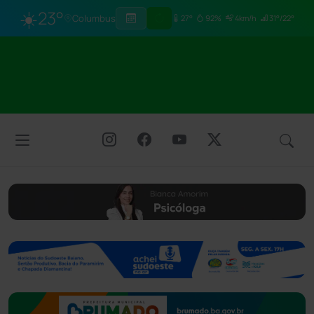
☀️
23°
Columbus
27°
92%
4km/h
31°/22°