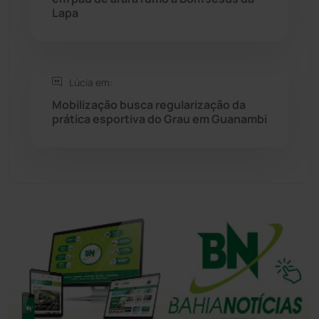
Lapa
Sudoeste Baiano
(1530)
Tanhaçu
(426)
Lúcia em:
Tanque Novo
(126)
Mobilização busca regularização da
prática esportiva do Grau em Guanambi
Tecnologia
(12)
Urandi
(156)
Vitória da Conquista
(2513)