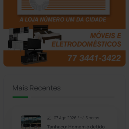
Boquira
(152)
Botuporã
(72)
Brasil
(7679)
Brumado
(31955)
Caculé
(696)
Mais Recentes
Caetanos
(47)
Caetité
(1504)
07 Ago 2026 / Há 5 horas
Candiba
(157)
Tanhaçu: Homem é detido