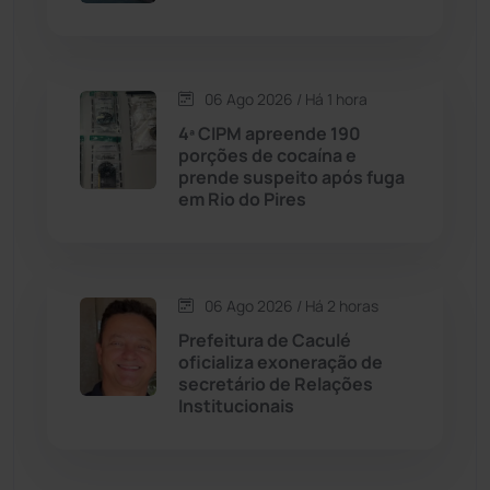
Cordeiros
(49)
Dom Basílio
(391)
06 Ago 2026 / Há 1 hora
Economia
(1235)
4ª CIPM apreende 190
porções de cocaína e
prende suspeito após fuga
Educação
(232)
em Rio do Pires
Érico Cardoso
(82)
06 Ago 2026 / Há 2 horas
Esportes
(522)
Prefeitura de Caculé
oficializa exoneração de
Eventos
(24)
secretário de Relações
Institucionais
Feira da Mata
(23)