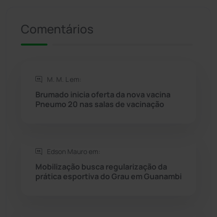
Presidente Jânio Qu...
(125)
Comentários
Riacho de Santana
(309)
Rio de Contas
(410)
M. M. L em:
Rio do Antônio
(203)
Brumado inicia oferta da nova vacina
Pneumo 20 nas salas de vacinação
Rio do Pires
(98)
Saúde
(2427)
Edson Mauro em:
Mobilização busca regularização da
Seabra
(50)
prática esportiva do Grau em Guanambi
Sebastião Laranjeiras
(96)