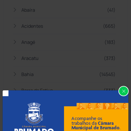
Abaíra
(41)
Acidentes
(665)
Anagé
(183)
Aracatu
(373)
Bahia
(14545)
Barra da Estiva
(333)
Barra do Choça
(65)
Belo Campo
(57)