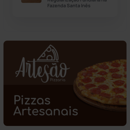
Fazenda Santa Inês
Paramirim
(342)
Pindaí
(103)
Piripá
(90)
Planalto
(59)
Poções
(182)
Polícia Civil
(57)
Polícia Militar
(27)
Política
(03)