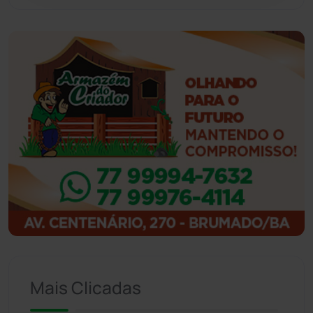
Guajeru
(130)
Guanambi
(3494)
Ibiassucê
(167)
Ibicoara
(220)
Ibipitanga
(116)
Ibitiara
(32)
Igaporã
(218)
Ituaçu
(256)
Mais Clicadas
Iuiu
(173)