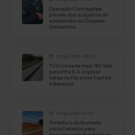
Operação Contragolpe
Maetinga
(101)
prende dois suspeitos de
estelionato na Chapada
Diamantina
Malhada
(82)
Malhada de Pedras
(507)
02 Ago 2026 / 09:00
Matina
(71)
TCU concede mais 180 dias
para Infra S.A. explicar
falhas na Fiol entre Caetité
Mortugaba
(31)
e Barreiras
Mundo
(436)
Oliveira dos Brejinhos
(67)
01 Ago 2026 / 14:00
Prefeitura de Brumado
Palmas de Monte Alto
(260)
Inicia Cadastro para
Regularização Fundiária na