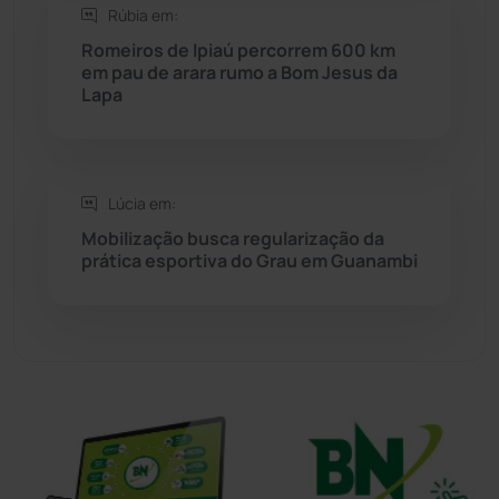
Rúbia em:
Sítio do Mato
(42)
Romeiros de Ipiaú percorrem 600 km
em pau de arara rumo a Bom Jesus da
Sudoeste Baiano
(1530)
Lapa
Tanhaçu
(425)
Tanque Novo
(126)
Lúcia em:
Mobilização busca regularização da
prática esportiva do Grau em Guanambi
Tecnologia
(12)
Urandi
(156)
Vitória da Conquista
(2513)