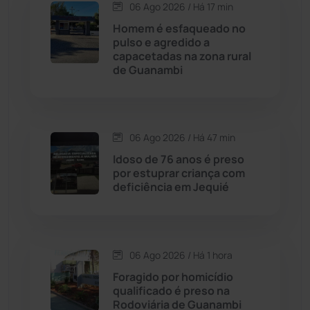
06 Ago 2026 / Há 17 min
Candiba
(157)
Homem é esfaqueado no
pulso e agredido a
Cândido Sales
(120)
capacetadas na zona rural
de Guanambi
Caraíbas
(103)
Carinhanha
(299)
06 Ago 2026 / Há 47 min
Idoso de 76 anos é preso
Caturama
(65)
por estuprar criança com
deficiência em Jequié
Chapada Diamantina
(430)
Condeúba
(133)
06 Ago 2026 / Há 1 hora
Foragido por homicídio
Contendas do Sincorá
(79)
qualificado é preso na
Rodoviária de Guanambi