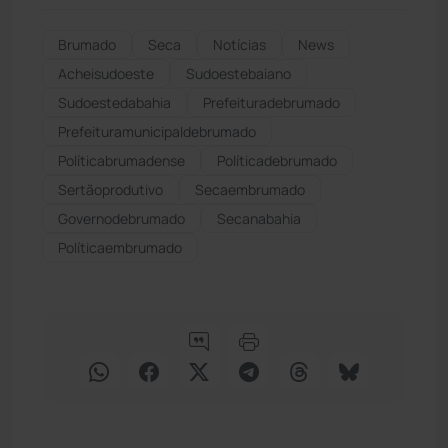
Brumado
Seca
Notícias
News
Acheisudoeste
Sudoestebaiano
Sudoestedabahia
Prefeituradebrumado
Prefeituramunicipaldebrumado
Políticabrumadense
Políticadebrumado
Sertãoprodutivo
Secaembrumado
Governodebrumado
Secanabahia
Políticaembrumado