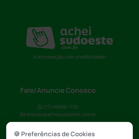
A informação com credibilidade!
Fale/Anuncie Conosco
(77) 99968-1705
redacao@acheisudoeste.com.br
🍪 Preferências de Cookies