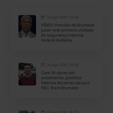
Jacaraci
(97)
04 Ago 2026 / 14:45
VÍDEO: Presídio de Brumado
Jequié
(313)
pode virar primeira unidade
de segurança máxima
federal da Bahia
Jussiape
(97)
Justiça
(1466)
04 Ago 2026 / 10:00
Lagoa Real
(182)
Com 36 obras em
andamento, prefeito
Licínio de Almeida
(118)
Fabrício Abrantes lança o
PAC-B em Brumado
Livramento de Nossa...
(1338)
Macaúbas
(713)
01 Ago 2026 / 18:30