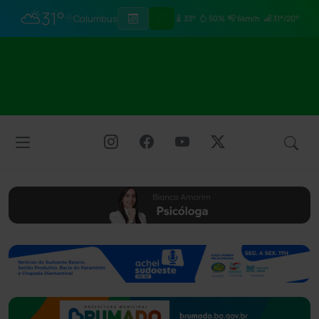
⛅
31°
Columbus
33°
50%
6km/h
31°/20°