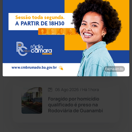
Cândido Sales
(120)
capacetadas na zona rural
de Guanambi
Caraíbas
(103)
Carinhanha
(299)
06 Ago 2026 / Há 40 min
Idoso de 76 anos é preso
Caturama
(65)
por estuprar criança com
deficiência em Jequié
Chapada Diamantina
(430)
Fecha em 7s
Condeúba
(133)
06 Ago 2026 / Há 1 hora
Foragido por homicídio
Contendas do Sincorá
(79)
qualificado é preso na
Rodoviária de Guanambi
Cordeiros
(49)