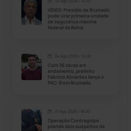
04 Ago 2026 / 14:45
VÍDEO: Presídio de Brumado
Jequié
(313)
pode virar primeira unidade
de segurança máxima
federal da Bahia
Jussiape
(97)
Justiça
(1466)
04 Ago 2026 / 10:00
Lagoa Real
(182)
Com 36 obras em
andamento, prefeito
Licínio de Almeida
(118)
Fabrício Abrantes lança o
PAC-B em Brumado
Livramento de Nossa...
(1338)
Macaúbas
(713)
01 Ago 2026 / 18:30
Operação Contragolpe
Maetinga
(101)
prende dois suspeitos de