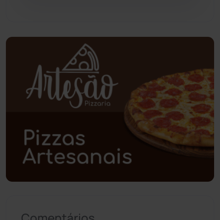
Pindaí
(103)
Piripá
(90)
Planalto
(59)
Poções
(182)
Polícia Civil
(57)
Polícia Militar
(27)
Política
(03)
Presidente Jânio Qu...
(125)
Comentários