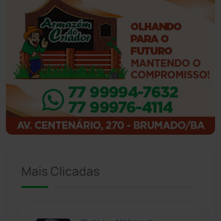
Ibiassucê
(167)
Ibicoara
(220)
Ibipitanga
(116)
Ibitiara
(32)
Igaporã
(218)
Ituaçu
(256)
Mais Clicadas
Iuiu
(173)
Jacaraci
(97)