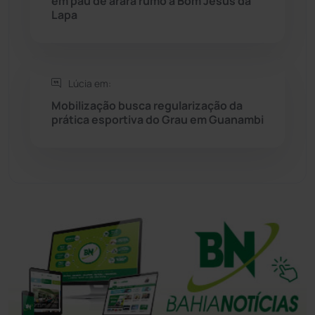
em pau de arara rumo a Bom Jesus da
Sudoeste Baiano
(1530)
Lapa
Tanhaçu
(425)
Tanque Novo
(126)
Lúcia em:
Mobilização busca regularização da
prática esportiva do Grau em Guanambi
Tecnologia
(12)
Urandi
(156)
Vitória da Conquista
(2513)