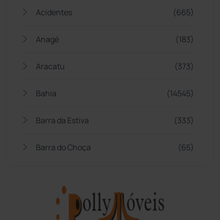
Acidentes
(665)
Anagé
(183)
Aracatu
(373)
Bahia
(14545)
Barra da Estiva
(333)
Barra do Choça
(65)
Belo Campo
(57)
Bom Jesus da Lapa
(505)