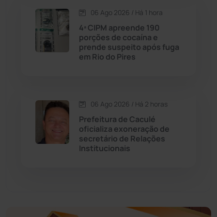
Dom Basílio
(391)
06 Ago 2026 / Há 1 hora
Economia
(1235)
4ª CIPM apreende 190
porções de cocaína e
prende suspeito após fuga
Educação
(232)
em Rio do Pires
Érico Cardoso
(82)
06 Ago 2026 / Há 2 horas
Esportes
(522)
Prefeitura de Caculé
oficializa exoneração de
Eventos
(24)
secretário de Relações
Institucionais
Feira da Mata
(23)
Guajeru
(130)
Guanambi
(3494)