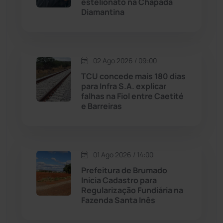
estelionato na Chapada
Diamantina
Malhada
(82)
Malhada de Pedras
(507)
02 Ago 2026 / 09:00
Matina
(71)
TCU concede mais 180 dias
para Infra S.A. explicar
falhas na Fiol entre Caetité
Mortugaba
(31)
e Barreiras
Mundo
(436)
Oliveira dos Brejinhos
(67)
01 Ago 2026 / 14:00
Prefeitura de Brumado
Palmas de Monte Alto
(260)
Inicia Cadastro para
Regularização Fundiária na
Fazenda Santa Inês
Paramirim
(342)