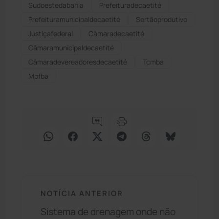
Sudoestedabahia
Prefeituradecaetité
Prefeituramunicipaldecaetité
Sertãoprodutivo
Justiçafederal
Câmaradecaetité
Câmaramunicipaldecaetité
Câmaradevereadoresdecaetité
Tcmba
Mpfba
NOTÍCIA ANTERIOR
Sistema de drenagem onde não