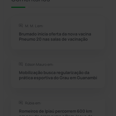
Riacho de Santana
(309)
Rio de Contas
(410)
M. M. L em:
Rio do Antônio
(203)
Brumado inicia oferta da nova vacina
Pneumo 20 nas salas de vacinação
Rio do Pires
(98)
Saúde
(2427)
Edson Mauro em:
Mobilização busca regularização da
Seabra
(50)
prática esportiva do Grau em Guanambi
Sebastião Laranjeiras
(96)
Rúbia em:
Sítio do Mato
(42)
Romeiros de Ipiaú percorrem 600 km