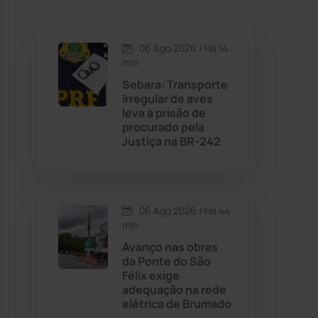
Caetanos
(47)
Caetité
(1504)
06 Ago 2026 / Há 14
min
Candiba
(157)
Sebara: Transporte
irregular de aves
leva à prisão de
Cândido Sales
(120)
procurado pela
Justiça na BR-242
Caraíbas
(103)
Carinhanha
(299)
06 Ago 2026 / Há 44
min
Caturama
(65)
Avanço nas obras
da Ponte do São
Félix exige
Chapada Diamantina
(430)
adequação na rede
elétrica de Brumado
Condeúba
(133)