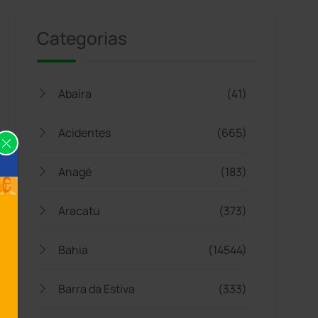
Categorias
Abaíra
(41)
Acidentes
(665)
Anagé
(183)
Aracatu
(373)
Bahia
(14544)
Barra da Estiva
(333)