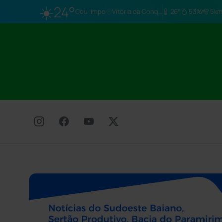
☀️
24°
Céu limpo
Vitória da Conq…
26°
53%
5km