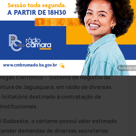
ivulgação/PMJ
onselheiros que compõem a 1ª Câmara de
unicípios da
Bahia
ratificaram
medida
tituto Antônio Carlos da Silva
e
Fecha em 7
egão Eletrônico – Sistema de Registro de
itura de Jaguaquara, em razão de diversas
 licitatório destinado à contratação de
nstitucionais.
i Sudoeste, o certame possuí valor estimado
tender demandas de diversas secretarias