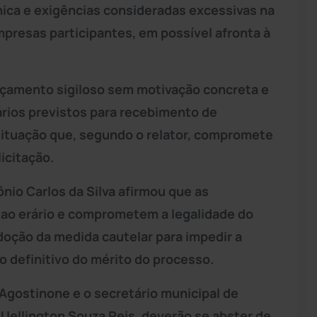
cnica e exigências consideradas excessivas na
presas participantes, em possível afronta à
rçamento sigiloso sem motivação concreta e
ários previstos para recebimento de
 situação que, segundo o relator, compromete
licitação.
nio Carlos da Silva afirmou que as
 ao erário e comprometem a legalidade do
adoção da medida cautelar para impedir a
 definitivo do mérito do processo.
 Agostinone e o secretário municipal de
Uellington Souza Reis, deverão se abster de