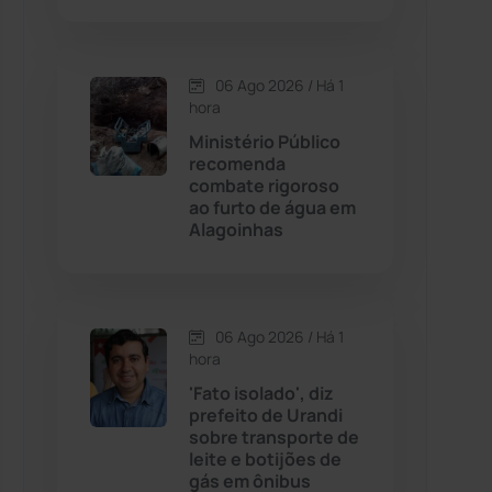
Contendas do Sincorá
(79)
06 Ago 2026 / Há 1
hora
Cordeiros
(49)
Ministério Público
recomenda
Dom Basílio
(391)
combate rigoroso
ao furto de água em
Alagoinhas
Economia
(1235)
Educação
(232)
06 Ago 2026 / Há 1
Érico Cardoso
(82)
hora
'Fato isolado', diz
prefeito de Urandi
Esportes
(522)
sobre transporte de
leite e botijões de
Eventos
(24)
gás em ônibus