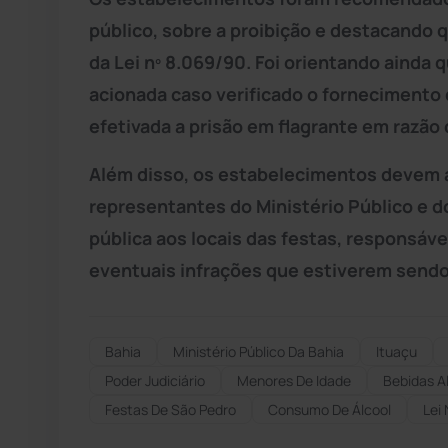
público, sobre a proibição e destacando qu
da Lei nº 8.069/90. Foi orientando ainda 
acionada caso verificado o fornecimento 
efetivada a prisão em flagrante em razão
Além disso, os estabelecimentos devem a
representantes do Ministério Público e d
pública aos locais das festas, responsáveis
eventuais infrações que estiverem sendo
Bahia
Ministério Público Da Bahia
Ituaçu
Poder Judiciário
Menores De Idade
Bebidas A
Festas De São Pedro
Consumo De Álcool
Lei