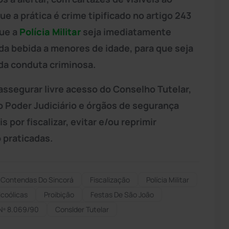
e a prática é crime tipificado no artigo 243
que a
Polícia Militar
seja imediatamente
da bebida a menores de idade, para que seja
 da conduta criminosa.
ssegurar livre acesso do Conselho Tutelar,
o Poder Judiciário e órgãos de segurança
 por fiscalizar, evitar e/ou reprimir
 praticadas.
Contendas Do Sincorá
Fiscalização
Polícia Militar
lcoólicas
Proibição
Festas De São João
 Nº 8.069/90
Conslder Tutelar