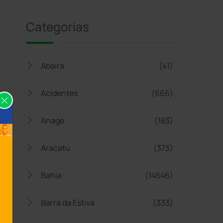
Categorias
Abaíra
(41)
Acidentes
(666)
Anagé
(183)
Aracatu
(373)
Bahia
(14546)
Barra da Estiva
(333)