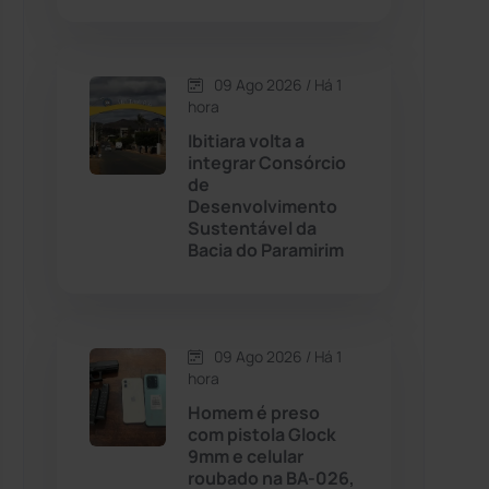
Contendas do Sincorá
(79)
09 Ago 2026 / Há 1
hora
Cordeiros
(49)
Ibitiara volta a
integrar Consórcio
Dom Basílio
(391)
de
Desenvolvimento
Sustentável da
Economia
(1236)
Bacia do Paramirim
Educação
(232)
Érico Cardoso
(82)
09 Ago 2026 / Há 1
hora
Homem é preso
Esportes
(522)
com pistola Glock
9mm e celular
Eventos
(24)
roubado na BA-026,