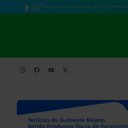
☀️
24°
Céu limpo
Vitória da Conq…
25°
57%
6km