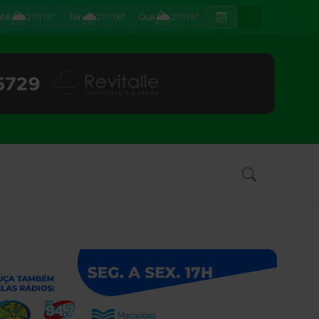
🌦
🌧
🌦
hã
27°/15°
Ter
21°/16°
Qua
21°/15°