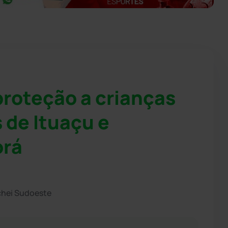
roteção a crianças
 de Ituaçu e
orá
chei Sudoeste