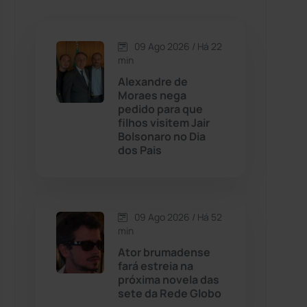
Caetanos
(47)
Caetité
(1504)
09 Ago 2026 / Há 22
min
Candiba
(157)
Alexandre de
Moraes nega
pedido para que
Cândido Sales
(121)
filhos visitem Jair
Bolsonaro no Dia
dos Pais
Caraíbas
(103)
Carinhanha
(300)
09 Ago 2026 / Há 52
Caturama
(65)
min
Ator brumadense
fará estreia na
Chapada Diamantina
(430)
próxima novela das
sete da Rede Globo
Condeúba
(133)