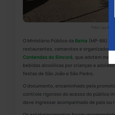
Foto: Lay Amo
O Ministério Público da
Bahia
(MP-BA) rec
restaurantes, camarotes e organizadore
Contendas do Sincorá
, que adotem medid
bebidas alcoólicas por crianças e adoles
festas de São João e São Pedro.
O documento, encaminhado pela promot
controle rigoroso do acesso do público in
deve ingressar acompanhado de pais ou 
Os estabelecimentos foram recomendados 