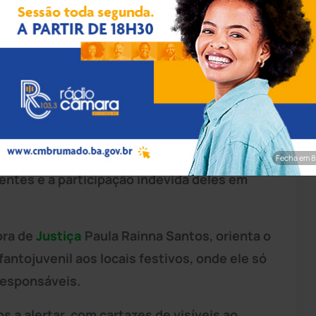
rim/Achei Sudoeste
omendou aos proprietários de bares,
s de eventos dos municípios de
Ituaçu
e
as para prevenir e coibir o consumo de
Fecha em 7
centes e a participação indevida deles em
ora de
Justiça
Paula Rainna Santos, orienta o
fantojuvenil aos locais festivos, onde ele só
responsáveis.
a alertar, com cartazes de visíveis ao