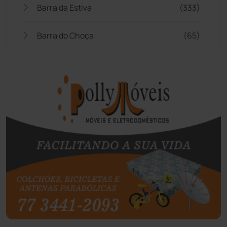
Barra da Estiva
(333)
Barra do Choça
(65)
Belo Campo
(57)
Bom Jesus da Lapa
(505)
Boquira
(152)
Botuporã
(72)
Brasil
(7679)
Brumado
(31955)