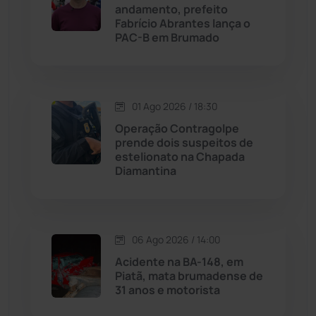
andamento, prefeito
Licínio de Almeida
(118)
Fabrício Abrantes lança o
PAC-B em Brumado
Livramento de Nossa...
(1338)
Macaúbas
(713)
01 Ago 2026 / 18:30
Operação Contragolpe
Maetinga
(101)
prende dois suspeitos de
estelionato na Chapada
Diamantina
Malhada
(82)
Malhada de Pedras
(507)
06 Ago 2026 / 14:00
Matina
(71)
Acidente na BA-148, em
Piatã, mata brumadense de
31 anos e motorista
Mortugaba
(31)