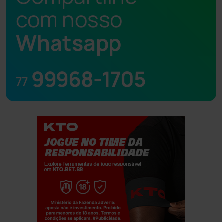
com nosso
Whatsapp
99968-1705
77