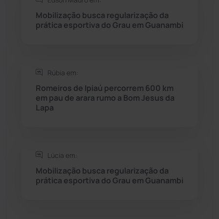
Saúde
(2427)
Mobilização busca regularização da
prática esportiva do Grau em Guanambi
Seabra
(50)
Sebastião Laranjeiras
(96)
Rúbia em:
Sítio do Mato
(42)
Romeiros de Ipiaú percorrem 600 km
em pau de arara rumo a Bom Jesus da
Lapa
Sudoeste Baiano
(1530)
Tanhaçu
(426)
Lúcia em:
Tanque Novo
(126)
Mobilização busca regularização da
prática esportiva do Grau em Guanambi
Tecnologia
(12)
Urandi
(156)