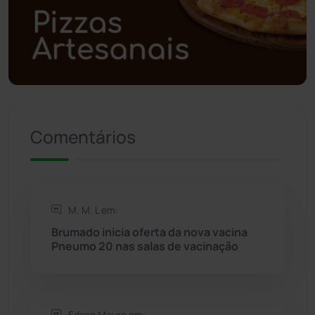
Polícia Civil
(57)
Polícia Militar
(27)
Política
(03)
Presidente Jânio Qu...
(125)
Comentários
Riacho de Santana
(309)
Rio de Contas
(410)
M. M. L em:
Brumado inicia oferta da nova vacina
Rio do Antônio
(203)
Pneumo 20 nas salas de vacinação
Rio do Pires
(98)
Edson Mauro em: