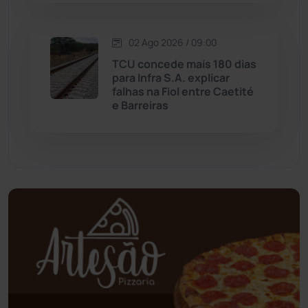
Mundo
(436)
02 Ago 2026 / 09:00
Oliveira dos Brejinhos
(67)
TCU concede mais 180 dias
para Infra S.A. explicar
Palmas de Monte Alto
(260)
falhas na Fiol entre Caetité
e Barreiras
Paramirim
(342)
Pindaí
(103)
Piripá
(90)
Planalto
(59)
Poções
(182)