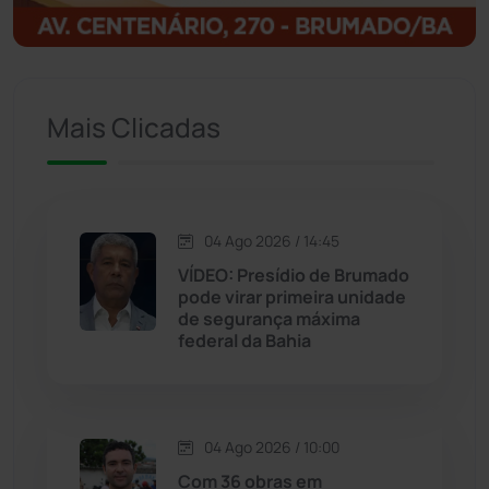
Igaporã
(218)
Ituaçu
(256)
Mais Clicadas
Iuiu
(173)
Jacaraci
(97)
04 Ago 2026 / 14:45
VÍDEO: Presídio de Brumado
Jequié
(313)
pode virar primeira unidade
de segurança máxima
federal da Bahia
Jussiape
(97)
Justiça
(1466)
04 Ago 2026 / 10:00
Lagoa Real
(182)
Com 36 obras em