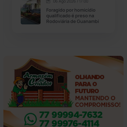
06 Ago 2026 / 17:00
Foragido por homicídio
Eventos
(24)
qualificado é preso na
Rodoviária de Guanambi
Feira da Mata
(23)
Guajeru
(130)
Guanambi
(3494)
Ibiassucê
(167)
Ibicoara
(220)
Ibipitanga
(116)
Ibitiara
(32)