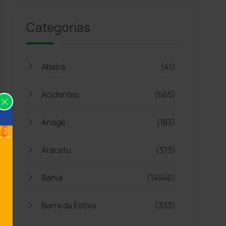
Categorias
Abaíra
(41)
Acidentes
(665)
Anagé
(183)
Aracatu
(373)
Bahia
(14546)
Barra da Estiva
(333)