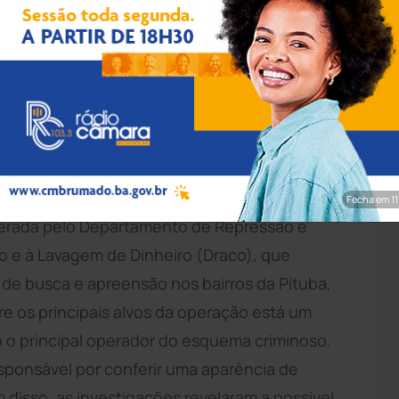
ação/Polícia Civil
rça-feira (27), a operação Balcones, com o
riminosa envolvida em fraudes tributárias, que
rário estimado em mais de R$ 2 milhões.
Fecha em 9
liderada pelo Departamento de Repressão e
 e à Lavagem de Dinheiro (Draco), que
de busca e apreensão nos bairros da Pituba,
re os principais alvos da operação está um
 o principal operador do esquema criminoso.
sponsável por conferir uma aparência de
 disso, as investigações revelaram a possível