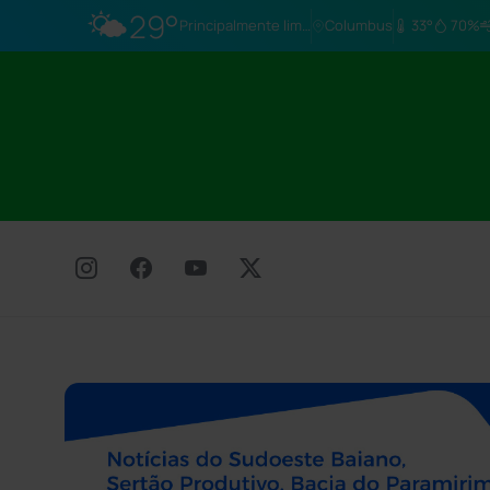
🌤️
29°
Principalmente limpo
Columbus
33°
70%