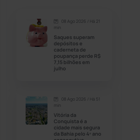
Caetanos
(47)
Caetité
(1504)
08 Ago 2026 / Há 21
min
Candiba
(157)
Saques superam
depósitos e
caderneta de
Cândido Sales
(121)
poupança perde R$
7,15 bilhões em
julho
Caraíbas
(103)
Carinhanha
(300)
08 Ago 2026 / Há 51
Caturama
(65)
min
Vitória da
Conquista é a
Chapada Diamantina
(430)
cidade mais segura
da Bahia pelo 4º ano
Condeúba
(133)