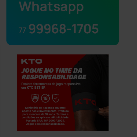
Whatsapp
99968-1705
77
Jogue com responsabilidade. 18+