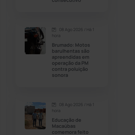
consecutivo
Contendas do Sincorá
(79)
08 Ago 2026 / Há 1
Cordeiros
(49)
hora
Brumado: Motos
Dom Basílio
(391)
barulhentas são
apreendidas em
operação da PM
Economia
(1236)
contra poluição
sonora
Educação
(232)
Érico Cardoso
(82)
08 Ago 2026 / Há 1
hora
Esportes
(522)
Educação de
Macaúbas
Eventos
(24)
comemora feito