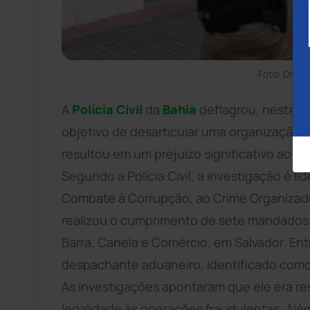
Foto: Divulg
A
Polícia Civil
da
Bahia
deflagrou, nesta te
objetivo de desarticular uma organização c
resultou em um prejuízo significativo ao e
Segundo a Polícia Civil, a investigação é 
Combate à Corrupção, ao Crime Organizado
realizou o cumprimento de sete mandados 
Barra, Canela e Comércio, em Salvador. Ent
despachante aduaneiro, identificado como
As investigações apontaram que ele era re
legalidade às operações fraudulentas. Além