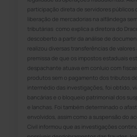
participação direta de servidores públicos
liberação de mercadorias na alfândega se
tributárias  como explica a diretora do Dra
descoberto a partir da análise de docume
realizou diversas transferências de valore
premissa de que os impostos estaduais es
despachante atuava em conluio com fiscais
produtos sem o pagamento dos tributos devi
intermédio das investigações, foi obtido, 
bancárias e o bloqueio patrimonial dos sus
e lanchas. Foi também determinado o afast
envolvidos, assim como a suspensão do ace
Civil informou que as investigações cont
possíveis desdobramentos das fraudes, loca