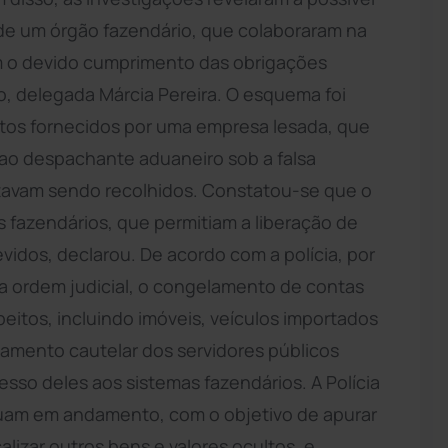
 de um órgão fazendário, que colaboraram na
m o devido cumprimento das obrigações
co, delegada Márcia Pereira. O esquema foi
ntos fornecidos por uma empresa lesada, que
s ao despachante aduaneiro sob a falsa
tavam sendo recolhidos. Constatou-se que o
 fazendários, que permitiam a liberação de
dos, declarou. De acordo com a polícia, por
via ordem judicial, o congelamento de contas
peitos, incluindo imóveis, veículos importados
amento cautelar dos servidores públicos
sso deles aos sistemas fazendários. A Polícia
inuam em andamento, com o objetivo de apurar
lizar outros bens e valores ocultos, e