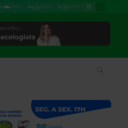
☁️
⛈
⛈
hã
34°/21°
Seg
31°/20°
Ter
32°/19°