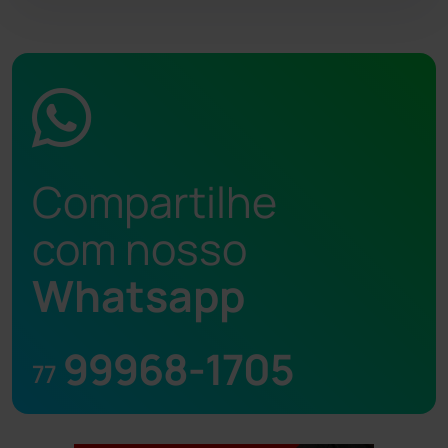
Compartilhe
com nosso
Whatsapp
99968-1705
77