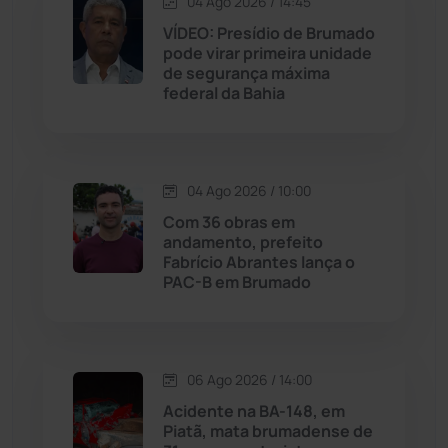
04 Ago 2026 / 14:45
Jequié
(314)
VÍDEO: Presídio de Brumado
pode virar primeira unidade
de segurança máxima
Jussiape
(97)
federal da Bahia
Justiça
(1466)
Lagoa Real
(182)
04 Ago 2026 / 10:00
Com 36 obras em
Licínio de Almeida
(118)
andamento, prefeito
Fabrício Abrantes lança o
PAC-B em Brumado
Livramento de Nossa...
(1338)
Macaúbas
(714)
06 Ago 2026 / 14:00
Maetinga
(101)
Acidente na BA-148, em
Piatã, mata brumadense de