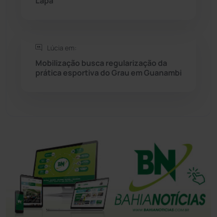
Lapa
Tanhaçu
(426)
Tanque Novo
(126)
Lúcia em:
Mobilização busca regularização da
prática esportiva do Grau em Guanambi
Tecnologia
(12)
Urandi
(156)
Vitória da Conquista
(2514)