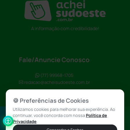
A informação com credibilidade!
Fale/Anuncie Conosco
(77) 99968-1705
redacao@acheisudoeste.com.br
🍪 Preferências de Cookies
Utilizamos cookies para melhorar sua experiência. Ao
continuar, você concorda com nossa
Política de
Política de
Achei Sudoeste
Privacidade
.
Privacidade
© 2026 - Todos