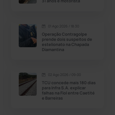
31 anos e motorista
Malhada
(82)
Malhada de Pedras
(507)
01 Ago 2026 / 18:30
Matina
(71)
Operação Contragolpe
prende dois suspeitos de
estelionato na Chapada
Mortugaba
(31)
Diamantina
Mundo
(436)
Oliveira dos Brejinhos
(67)
02 Ago 2026 / 09:00
TCU concede mais 180 dias
Palmas de Monte Alto
(260)
para Infra S.A. explicar
falhas na Fiol entre Caetité
e Barreiras
Paramirim
(342)