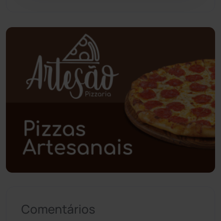
Pindaí
(103)
Piripá
(90)
Planalto
(59)
Poções
(182)
Polícia Civil
(57)
Polícia Militar
(27)
Política
(03)
Presidente Jânio Qu...
(125)
Comentários
Riacho de Santana
(309)