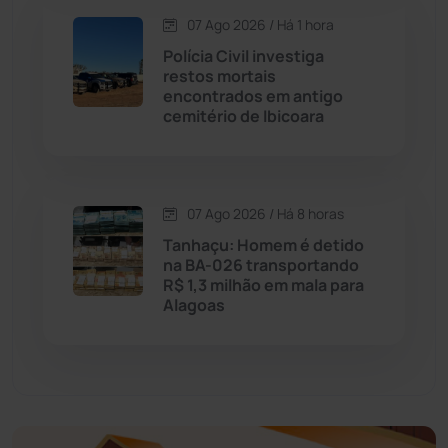
07 Ago 2026 / Há 1 hora
Economia
(1235)
Polícia Civil investiga
restos mortais
Educação
(232)
encontrados em antigo
cemitério de Ibicoara
Érico Cardoso
(82)
Esportes
(522)
07 Ago 2026 / Há 8 horas
Tanhaçu: Homem é detido
Eventos
(24)
na BA-026 transportando
R$ 1,3 milhão em mala para
Alagoas
Feira da Mata
(23)
Guajeru
(130)
Guanambi
(3494)