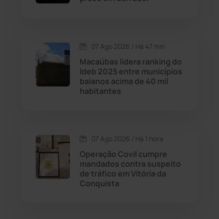
Caraíbas
(103)
07 Ago 2026 / Há 47 min
Carinhanha
(299)
Macaúbas lidera ranking do
Ideb 2025 entre municípios
Caturama
(65)
baianos acima de 40 mil
habitantes
Chapada Diamantina
(430)
Condeúba
(133)
07 Ago 2026 / Há 1 hora
Operação Covil cumpre
Contendas do Sincorá
(79)
mandados contra suspeito
de tráfico em Vitória da
Cordeiros
(49)
Conquista
Dom Basílio
(391)