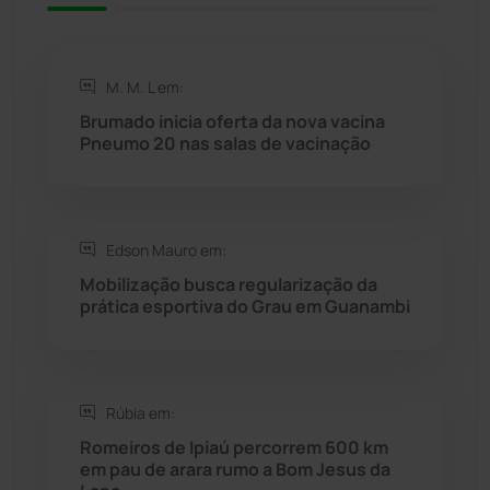
Rio de Contas
(410)
M. M. L em:
Rio do Antônio
(203)
Brumado inicia oferta da nova vacina
Pneumo 20 nas salas de vacinação
Rio do Pires
(98)
Saúde
(2427)
Edson Mauro em:
Mobilização busca regularização da
Seabra
(50)
prática esportiva do Grau em Guanambi
Sebastião Laranjeiras
(96)
Rúbia em:
Sítio do Mato
(42)
Romeiros de Ipiaú percorrem 600 km
em pau de arara rumo a Bom Jesus da
Sudoeste Baiano
(1530)