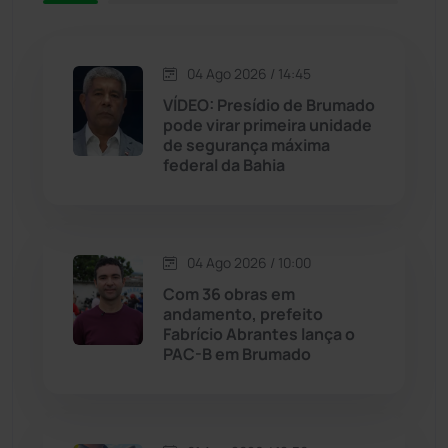
Jacaraci
(97)
04 Ago 2026 / 14:45
Jequié
(311)
VÍDEO: Presídio de Brumado
pode virar primeira unidade
de segurança máxima
Jussiape
(97)
federal da Bahia
Justiça
(1464)
Lagoa Real
(182)
04 Ago 2026 / 10:00
Com 36 obras em
Licínio de Almeida
(118)
andamento, prefeito
Fabrício Abrantes lança o
PAC-B em Brumado
Livramento de Nossa...
(1338)
Macaúbas
(713)