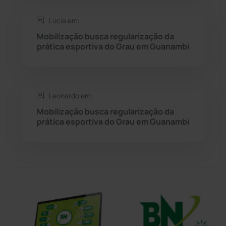
Sítio do Mato
(42)
Lúcia em:
Sudoeste Baiano
(1530)
Mobilização busca regularização da
prática esportiva do Grau em Guanambi
Tanhaçu
(425)
Tanque Novo
(126)
Leonardo em:
Mobilização busca regularização da
Tecnologia
(12)
prática esportiva do Grau em Guanambi
Urandi
(155)
Vitória da Conquista
(2513)