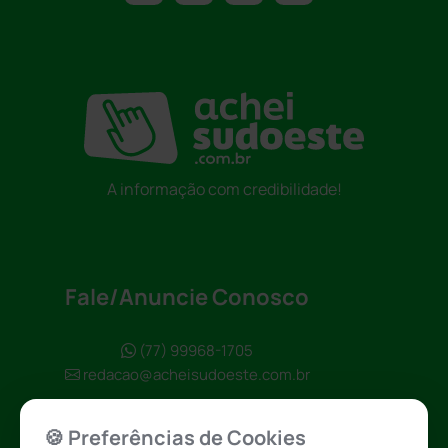
A informação com credibilidade!
Fale/Anuncie Conosco
(77) 99968-1705
redacao@acheisudoeste.com.br
🍪 Preferências de Cookies