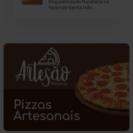
Regularização Fundiária na
Paramirim
(341)
Fazenda Santa Inês
Pindaí
(103)
Piripá
(90)
Planalto
(59)
Poções
(182)
Polícia Civil
(55)
Polícia Militar
(27)
Política
(03)