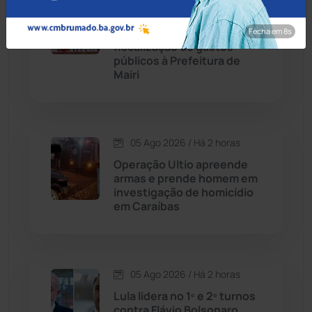
Candiba
(157)
Ministério Público
recomenda rigor na
Fecha em 7s
Cândido Sales
(120)
fiscalização de gastos
públicos à Prefeitura de
Mairi
Caraíbas
(103)
Carinhanha
(299)
05 Ago 2026 / Há 2 horas
Caturama
(65)
Operação Ultio apreende
armas e prende homem em
investigação de homicídio
Chapada Diamantina
(429)
em Caraíbas
Condeúba
(133)
Contendas do Sincorá
(79)
05 Ago 2026 / Há 2 horas
Lula lidera no 1º e 2º turnos
Cordeiros
(49)
contra Flávio Bolsonaro,