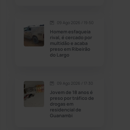
Contendas do Sincorá
(79)
09 Ago 2026 / 19:50
Cordeiros
(49)
Homem esfaqueia
rival, é cercado por
multidão e acaba
Dom Basílio
(391)
preso em Ribeirão
do Largo
Economia
(1236)
Educação
(232)
09 Ago 2026 / 17:30
Jovem de 18 anos é
Érico Cardoso
(82)
preso por tráfico de
drogas em
residencial de
Esportes
(522)
Guanambi
Eventos
(24)