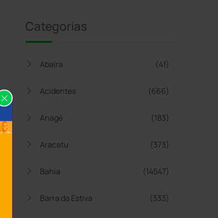
Categorias
Abaíra
(41)
Acidentes
(666)
Anagé
(183)
Aracatu
(373)
Bahia
(14547)
Barra da Estiva
(333)