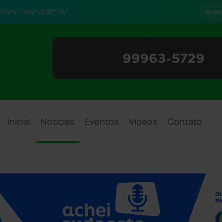
96%
11km/h
28°/14°
Aman
Inicial
Notícias
Eventos
Vídeos
Contato