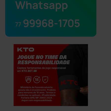
Whatsapp
99968-1705
77
Jogue com responsabilidade. 18+