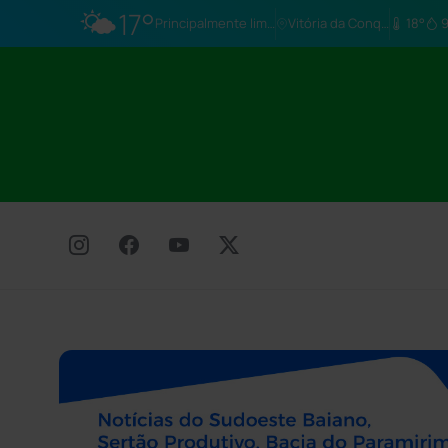
🌤️
17°
Principalmente limpo
Vitória da Conq…
18°