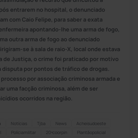
pós entrarem no hospital, o denunciado
m com Caio Felipe, para saber a exata
 enfermeira apontando-lhe uma arma de fogo,
uma outra arma de fogo ao denunciado
igiram-se à sala de raio-X, local onde estava
a de Justiça, o crime foi praticado por motivo
à disputa por pontos de tráfico de drogas.
a processo por associação criminosa armada e
rar uma facção criminosa, além de ser
cídios ocorridos na região.
a
Notícias
Tjba
News
Acheisudoeste
l
Políciamilitar
20ªcoorpin
Plantãopolicial