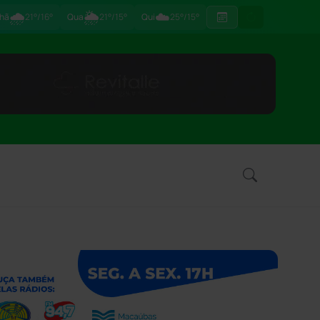
🌧
🌦
☁️
hã
21°/16°
Qua
21°/15°
Qui
25°/15°