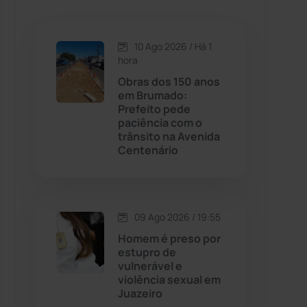
Caetanos
(47)
Caetité
(1504)
10 Ago 2026 / Há 1
hora
Candiba
(157)
Obras dos 150 anos
em Brumado:
Prefeito pede
Cândido Sales
(121)
paciência com o
trânsito na Avenida
Centenário
Caraíbas
(103)
Carinhanha
(300)
09 Ago 2026 / 19:55
Caturama
(65)
Homem é preso por
estupro de
vulnerável e
Chapada Diamantina
(430)
violência sexual em
Juazeiro
Condeúba
(133)