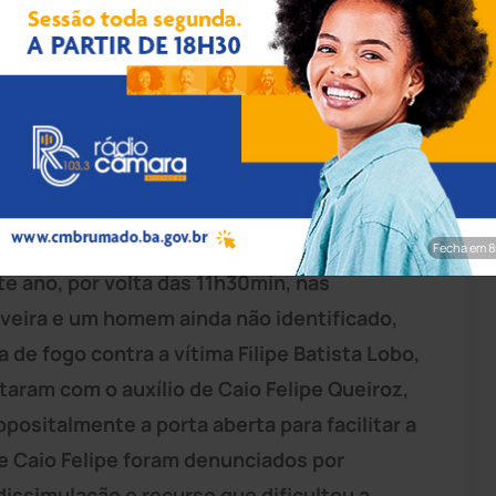
rim/Achei Sudoeste
unciou nesta terça-feira (21), dois homens
 no Hospital Municipal Magalhães Neto
, em
 MP-BA, de autoria da promotora de
Justiça
Fecha em 7
te ano, por volta das 11h30min, nas
veira e um homem ainda não identificado,
de fogo contra a vítima Filipe Batista Lobo,
taram com o auxílio de Caio Felipe Queiroz,
opositalmente a porta aberta para facilitar a
e Caio Felipe foram denunciados por
dissimulação e recurso que dificultou a