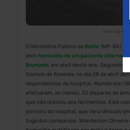
Foto: Lay Amo
O Ministério Público da
Bahia
(MP-BA) den
pelo
homicídio de um paciente internado
Brumado
, em abril deste ano. Segundo o
Daniela de Almeida, no dia 28 de abril des
dependências do hospital, Wanderson Oli
efetuaram, ao menos, 22 disparos de arma 
que não resistiu aos ferimentos. Eles con
porteiro do hospital, que teria deixado pr
fuga dos comparsas. Wanderson Oliveira 
homicídio qualificado por motivo torpe e 