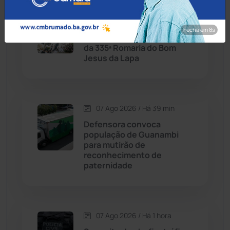
07 Ago 2026 / Há 9 min
Candiba
(157)
Jerônimo Rodrigues
Fecha em 7s
acompanha missa solene
Cândido Sales
(121)
da 335ª Romaria do Bom
Jesus da Lapa
Caraíbas
(103)
Carinhanha
(299)
07 Ago 2026 / Há 39 min
Defensora convoca
Caturama
(65)
população de Guanambi
para mutirão de
reconhecimento de
Chapada Diamantina
(430)
paternidade
Condeúba
(133)
Contendas do Sincorá
(79)
07 Ago 2026 / Há 1 hora