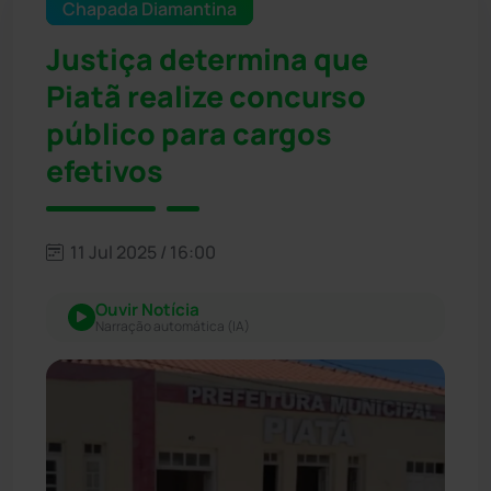
Chapada Diamantina
Justiça determina que
Piatã realize concurso
público para cargos
efetivos
11 Jul 2025 / 16:00
Ouvir Notícia
Narração automática (IA)