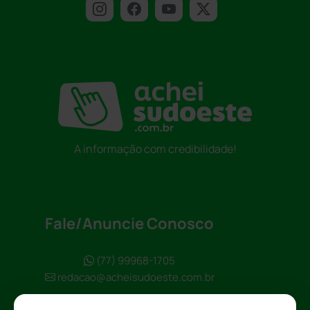
A informação com credibilidade!
Fale/Anuncie Conosco
(77) 99968-1705
redacao@acheisudoeste.com.br