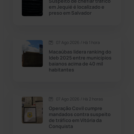
Suspeito de chefiar tráfico
Cordeiros
(49)
em Jequié é localizado e
preso em Salvador
Dom Basílio
(391)
Economia
(1235)
07 Ago 2026 / Há 1 hora
Macaúbas lidera ranking do
Educação
(232)
Ideb 2025 entre municípios
baianos acima de 40 mil
habitantes
Érico Cardoso
(82)
Esportes
(522)
07 Ago 2026 / Há 2 horas
Eventos
(24)
Operação Covil cumpre
mandados contra suspeito
de tráfico em Vitória da
Feira da Mata
(23)
Conquista