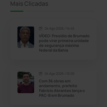
Iuiu
(173)
Mais Clicadas
Jacaraci
(97)
Jequié
(314)
04 Ago 2026 / 14:45
VÍDEO: Presídio de Brumado
pode virar primeira unidade
Jussiape
(97)
de segurança máxima
federal da Bahia
Justiça
(1466)
Lagoa Real
(182)
04 Ago 2026 / 10:00
Licínio de Almeida
(118)
Com 36 obras em
andamento, prefeito
Fabrício Abrantes lança o
Livramento de Nossa...
(1338)
PAC-B em Brumado
Macaúbas
(714)