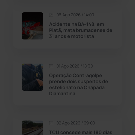
06 Ago 2026 / 14:00
Maetinga
(101)
Acidente na BA-148, em
Piatã, mata brumadense de
Malhada
(82)
31 anos e motorista
Malhada de Pedras
(507)
Matina
(71)
01 Ago 2026 / 18:30
Operação Contragolpe
prende dois suspeitos de
Mortugaba
(31)
estelionato na Chapada
Diamantina
Mundo
(436)
Oliveira dos Brejinhos
(67)
02 Ago 2026 / 09:00
Palmas de Monte Alto
(260)
TCU concede mais 180 dias