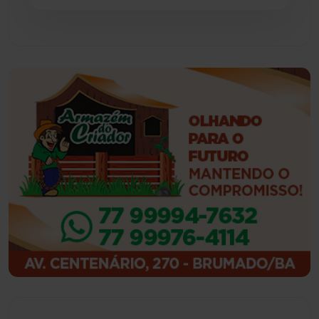
Guajeru
(130)
Guanambi
(3495)
Ibiassucê
(167)
Ibicoara
(221)
Ibipitanga
(116)
Ibitiara
(32)
Igaporã
(218)
Ituaçu
(256)