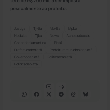
teto de R$ 700 mil, a ser imposta
pessoalmente ao prefeito.
Justiça
Tj-Ba
Mp-Ba
Mpba
Notícias
Tjba
News
Acheisudoeste
Chapadadiamantina
Piatã
Prefeituradepiatã
Prefeituramunicipaldepiatã
Governodepiatã
Políticaempiatã
Políticadepiatã