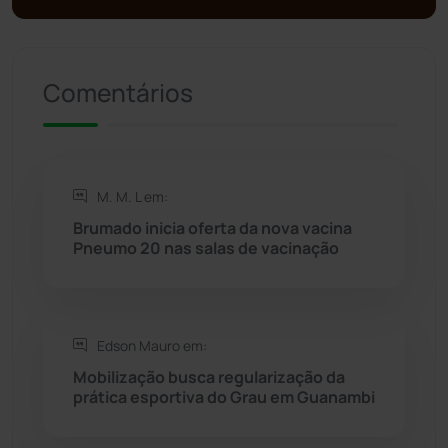
Presidente Jânio Qu...
(125)
Comentários
Riacho de Santana
(309)
Rio de Contas
(410)
M. M. L em:
Rio do Antônio
(203)
Brumado inicia oferta da nova vacina
Pneumo 20 nas salas de vacinação
Rio do Pires
(98)
Saúde
(2427)
Edson Mauro em:
Seabra
(50)
Mobilização busca regularização da
prática esportiva do Grau em Guanambi
Sebastião Laranjeiras
(96)