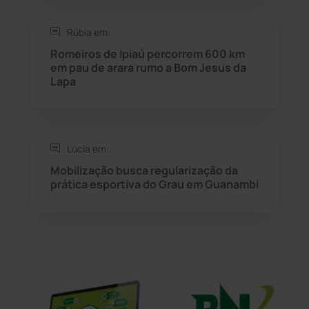
Sítio do Mato
(42)
Rúbia em:
Romeiros de Ipiaú percorrem 600 km
Sudoeste Baiano
(1530)
em pau de arara rumo a Bom Jesus da
Lapa
Tanhaçu
(426)
Tanque Novo
(126)
Lúcia em:
Mobilização busca regularização da
Tecnologia
(12)
prática esportiva do Grau em Guanambi
Urandi
(156)
Vitória da Conquista
(2514)