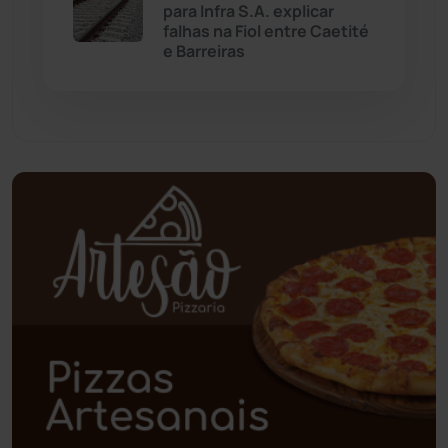
para Infra S.A. explicar
falhas na Fiol entre Caetité
Paramirim
(342)
e Barreiras
Pindaí
(103)
Piripá
(90)
Planalto
(59)
Poções
(182)
Polícia Civil
(57)
Polícia Militar
(27)
Política
(03)